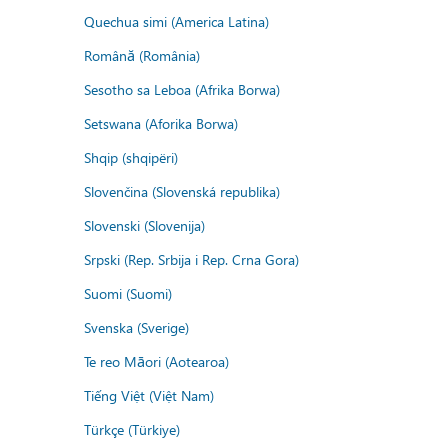
Quechua simi (America Latina)
Română (România)
Sesotho sa Leboa (Afrika Borwa)
Setswana (Aforika Borwa)
Shqip (shqipëri)
Slovenčina (Slovenská republika)
Slovenski (Slovenija)
Srpski (Rep. Srbija i Rep. Crna Gora)
Suomi (Suomi)
Svenska (Sverige)
Te reo Māori (Aotearoa)
Tiếng Việt (Việt Nam)
Türkçe (Türkiye)