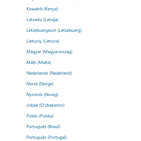
Kiswahili (Kenya)
Latviešu (Latvija)
Lëtzebuergesch (Lëtzebuerg)
Lietuvių (Lietuva)
Magyar (Magyarország)
Malti (Malta)
Nederlands (Nederland)
Norsk (Norge)
Nynorsk (Noreg)
o'zbek (O'zbekiston)
Polski (Polska)
Português (Brasil)
Português (Portugal)