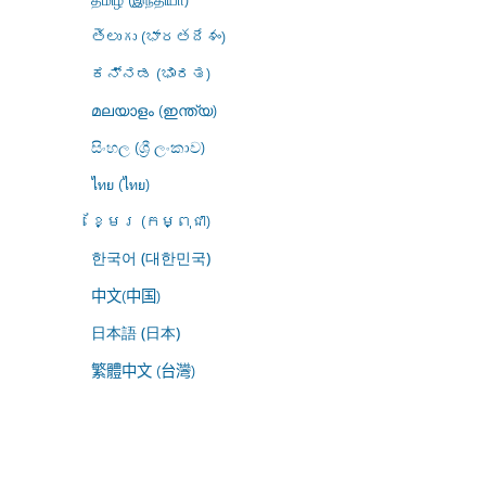
తెలుగు (భారతదేశం)
ಕನ್ನಡ (ಭಾರತ)
മലയാളം (ഇന്ത്യ)
සිංහල (ශ්‍රී ලංකාව)
ไทย (ไทย)
ខ្មែរ (កម្ពុជា)
한국어 (대한민국)
中文(中国)
日本語 (日本)
繁體中文 (台灣)