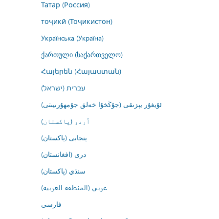
Татар (Россия)
тоҷикӣ (Тоҷикистон)
Українська (Україна)
ქართული (საქართველო)
Հայերեն (Հայաստան)
עברית (ישראל)
ئۇيغۇر يېزىقى (جۇڭخۇا خەلق جۇمھۇرىيىتى)
اُردو (پاکستان)
پنجابی (پاکستان)
درى (افغانستان)
سنڌي (پاکستان)
عربي (المنطقة العربية)
فارسى