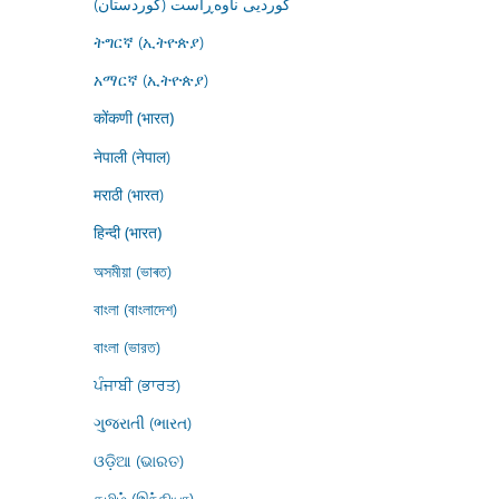
کوردیی ناوەڕاست (کوردستان)
ትግርኛ (ኢትዮጵያ)
አማርኛ (ኢትዮጵያ)
कोंकणी (भारत)
नेपाली (नेपाल)
मराठी (भारत)
हिन्दी (भारत)
অসমীয়া (ভাৰত)
বাংলা (বাংলাদেশ)
বাংলা (ভারত)
ਪੰਜਾਬੀ (ਭਾਰਤ)
ગુજરાતી (ભારત)
ଓଡ଼ିଆ (ଭାରତ)
தமிழ் (இந்தியா)