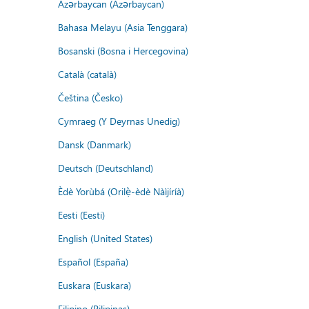
Azərbaycan (Azərbaycan)
Bahasa Melayu (Asia Tenggara)
Bosanski (Bosna i Hercegovina)
Català (català)
Čeština (Česko)
Cymraeg (Y Deyrnas Unedig)
Dansk (Danmark)
Deutsch (Deutschland)
Èdè Yorùbá (Orilẹ̀-èdè Nàìjíríà)
Eesti (Eesti)
English (United States)
Español (España)
Euskara (Euskara)
Filipino (Pilipinas)