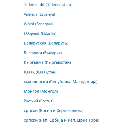
Türkmen dili (Türkmenistan)
Valencià (Espanya)
Wolof (Senegaal)
Ελληνικά (Ελλάδα)
Беларуская (Беларусь)
Български (България)
Кыргызча (Кыргызстан)
Қазақ (Қазақстан)
македонски (Република Македонија)
Монгол (Монгол)
Русский (Россия)
српски (Босна и Херцеговина)
српски (Реп. Србија и Реп. Црна Гора)