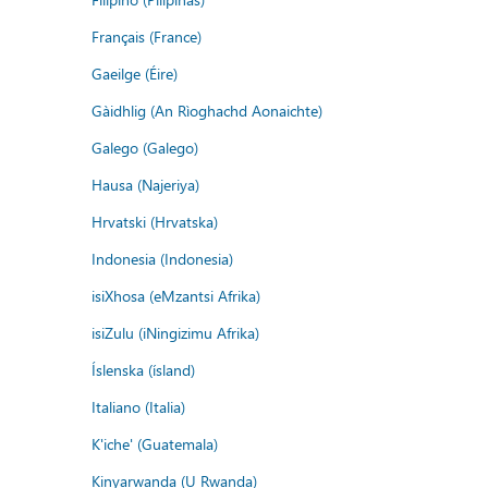
Français (France)
Gaeilge (Éire)
Gàidhlig (An Rìoghachd Aonaichte)
Galego (Galego)
Hausa (Najeriya)
Hrvatski (Hrvatska)
Indonesia (Indonesia)
isiXhosa (eMzantsi Afrika)
isiZulu (iNingizimu Afrika)
Íslenska (ísland)
Italiano (Italia)
K'iche' (Guatemala)
Kinyarwanda (U Rwanda)