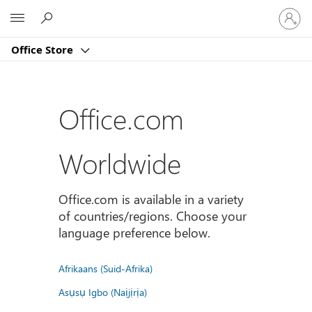
Sign
Microsoft
in
to
Office Store
your
account
Office.com
Worldwide
Office.com is available in a variety
of countries/regions. Choose your
language preference below.
Afrikaans (Suid-Afrika)
Asụsụ Igbo (Naịjịrịa)