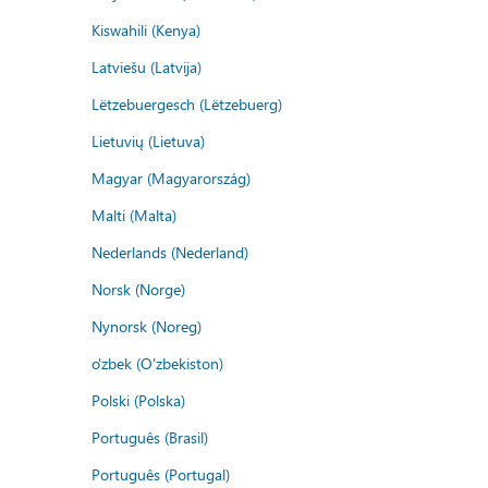
Kiswahili (Kenya)
Latviešu (Latvija)
Lëtzebuergesch (Lëtzebuerg)
Lietuvių (Lietuva)
Magyar (Magyarország)
Malti (Malta)
Nederlands (Nederland)
Norsk (Norge)
Nynorsk (Noreg)
o'zbek (O'zbekiston)
Polski (Polska)
Português (Brasil)
Português (Portugal)