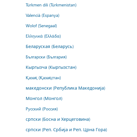
Türkmen dili (Türkmenistan)
Valencià (Espanya)
Wolof (Senegaal)
Ελληνικά (Ελλάδα)
Беларуская (Беларусь)
Български (България)
Кыргызча (Кыргызстан)
Қазақ (Қазақстан)
македонски (Република Македонија)
Монгол (Монгол)
Русский (Россия)
српски (Босна и Херцеговина)
српски (Реп. Србија и Реп. Црна Гора)