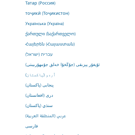
Татар (Россия)
тоҷикӣ (Тоҷикистон)
Українська (Україна)
ქართული (საქართველო)
Հայերեն (Հայաստան)
עברית (ישראל)
ئۇيغۇر يېزىقى (جۇڭخۇا خەلق جۇمھۇرىيىتى)
اُردو (پاکستان)
پنجابی (پاکستان)
درى (افغانستان)
سنڌي (پاکستان)
عربي (المنطقة العربية)
فارسى