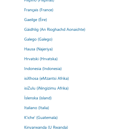
Français (France)
Gaeilge (Éire)
Gàidhlig (An Rìoghachd Aonaichte)
Galego (Galego)
Hausa (Najeriya)
Hrvatski (Hrvatska)
Indonesia (Indonesia)
isiXhosa (eMzantsi Afrika)
isiZulu (iNingizimu Afrika)
Íslenska (ísland)
Italiano (Italia)
K'iche' (Guatemala)
Kinyarwanda (U Rwanda)