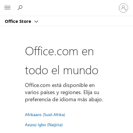
Iniciar
Microsoft
sesión
en
Office Store
tu
cuenta
Office.com en
todo el mundo
Office.com está disponible en
varios países y regiones. Elija su
preferencia de idioma más abajo.
Afrikaans (Suid-Afrika)
Asụsụ Igbo (Naịjịrịa)