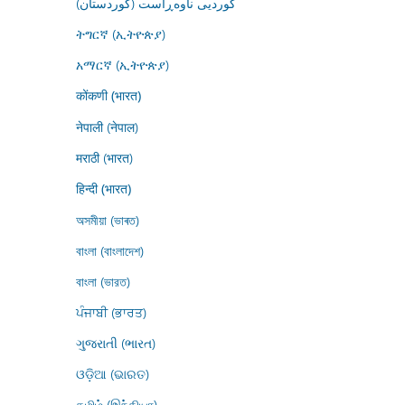
کوردیی ناوەڕاست (کوردستان)
ትግርኛ (ኢትዮጵያ)
አማርኛ (ኢትዮጵያ)
कोंकणी (भारत)
नेपाली (नेपाल)
मराठी (भारत)
हिन्दी (भारत)
অসমীয়া (ভাৰত)
বাংলা (বাংলাদেশ)
বাংলা (ভারত)
ਪੰਜਾਬੀ (ਭਾਰਤ)
ગુજરાતી (ભારત)
ଓଡ଼ିଆ (ଭାରତ)
தமிழ் (இந்தியா)