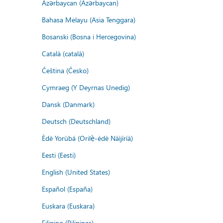
Azərbaycan (Azərbaycan)
Bahasa Melayu (Asia Tenggara)
Bosanski (Bosna i Hercegovina)
Català (català)
Čeština (Česko)
Cymraeg (Y Deyrnas Unedig)
Dansk (Danmark)
Deutsch (Deutschland)
Èdè Yorùbá (Orilẹ̀-èdè Nàìjíríà)
Eesti (Eesti)
English (United States)
Español (España)
Euskara (Euskara)
Filipino (Pilipinas)