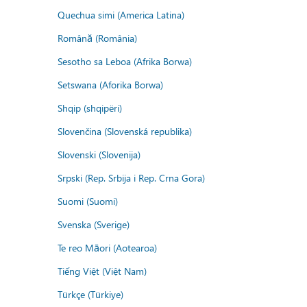
Quechua simi (America Latina)
Română (România)
Sesotho sa Leboa (Afrika Borwa)
Setswana (Aforika Borwa)
Shqip (shqipëri)
Slovenčina (Slovenská republika)
Slovenski (Slovenija)
Srpski (Rep. Srbija i Rep. Crna Gora)
Suomi (Suomi)
Svenska (Sverige)
Te reo Māori (Aotearoa)
Tiếng Việt (Việt Nam)
Türkçe (Türkiye)