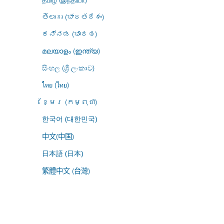
తెలుగు (భారతదేశం)
ಕನ್ನಡ (ಭಾರತ)
മലയാളം (ഇന്ത്യ)
සිංහල (ශ්‍රී ලංකාව)
ไทย (ไทย)
ខ្មែរ (កម្ពុជា)
한국어 (대한민국)
中文(中国)
日本語 (日本)
繁體中文 (台灣)