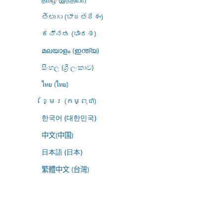
తెలుగు (భారతదేశం)
ಕನ್ನಡ (ಭಾರತ)
മലയാളം (ഇന്ത്യ)
සිංහල (ශ්‍රී ලංකාව)
ไทย (ไทย)
ខ្មែរ (កម្ពុជា)
한국어 (대한민국)
中文(中国)
日本語 (日本)
繁體中文 (台灣)