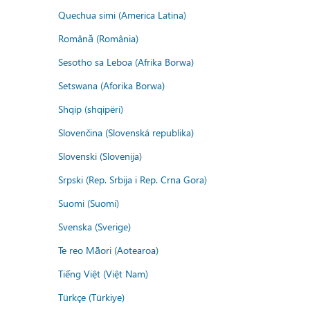
Quechua simi (America Latina)
Română (România)
Sesotho sa Leboa (Afrika Borwa)
Setswana (Aforika Borwa)
Shqip (shqipëri)
Slovenčina (Slovenská republika)
Slovenski (Slovenija)
Srpski (Rep. Srbija i Rep. Crna Gora)
Suomi (Suomi)
Svenska (Sverige)
Te reo Māori (Aotearoa)
Tiếng Việt (Việt Nam)
Türkçe (Türkiye)