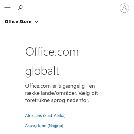
Log
Microsoft
på
din
Office Store
konto
Office.com
globalt
Office.com er tilgængelig i en
række lande/områder. Vælg dit
foretrukne sprog nedenfor.
Afrikaans (Suid-Afrika)
Asụsụ Igbo (Naịjịrịa)