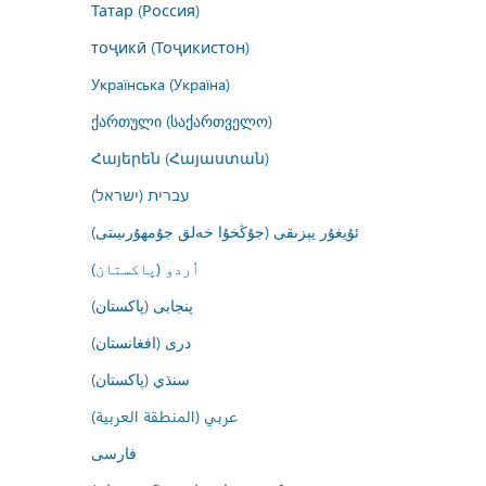
Татар (Россия)
тоҷикӣ (Тоҷикистон)
Українська (Україна)
ქართული (საქართველო)
Հայերեն (Հայաստան)
עברית (ישראל)
ئۇيغۇر يېزىقى (جۇڭخۇا خەلق جۇمھۇرىيىتى)
اُردو (پاکستان)
پنجابی (پاکستان)
درى (افغانستان)
سنڌي (پاکستان)
عربي (المنطقة العربية)
فارسى