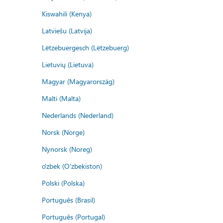
Kiswahili (Kenya)
Latviešu (Latvija)
Lëtzebuergesch (Lëtzebuerg)
Lietuvių (Lietuva)
Magyar (Magyarország)
Malti (Malta)
Nederlands (Nederland)
Norsk (Norge)
Nynorsk (Noreg)
o'zbek (O'zbekiston)
Polski (Polska)
Português (Brasil)
Português (Portugal)