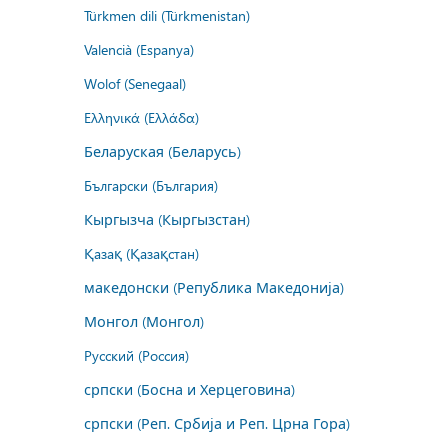
Türkmen dili (Türkmenistan)
Valencià (Espanya)
Wolof (Senegaal)
Ελληνικά (Ελλάδα)
Беларуская (Беларусь)
Български (България)
Кыргызча (Кыргызстан)
Қазақ (Қазақстан)
македонски (Република Македонија)
Монгол (Монгол)
Русский (Россия)
српски (Босна и Херцеговина)
српски (Реп. Србија и Реп. Црна Гора)