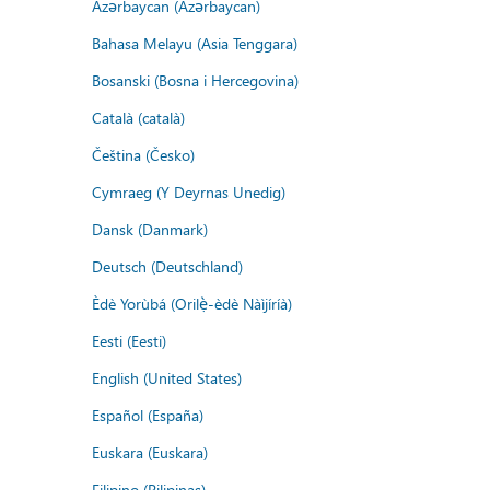
Azərbaycan (Azərbaycan)
Bahasa Melayu (Asia Tenggara)
Bosanski (Bosna i Hercegovina)
Català (català)
Čeština (Česko)
Cymraeg (Y Deyrnas Unedig)
Dansk (Danmark)
Deutsch (Deutschland)
Èdè Yorùbá (Orilẹ̀-èdè Nàìjíríà)
Eesti (Eesti)
English (United States)
Español (España)
Euskara (Euskara)
Filipino (Pilipinas)