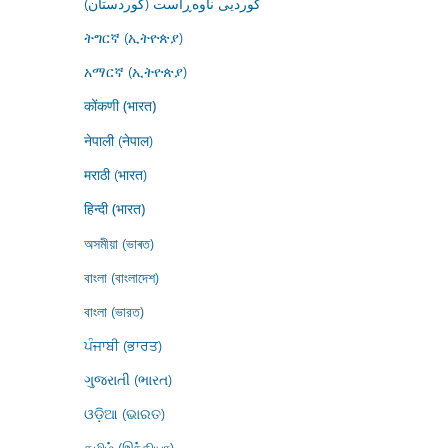
کوردیی ناوەڕاست (کوردستان)
ትግርኛ (ኢትዮጵያ)
አማርኛ (ኢትዮጵያ)
कोंकणी (भारत)
नेपाली (नेपाल)
मराठी (भारत)
हिन्दी (भारत)
অসমীয়া (ভাৰত)
বাংলা (বাংলাদেশ)
বাংলা (ভারত)
ਪੰਜਾਬੀ (ਭਾਰਤ)
ગુજરાતી (ભારત)
ଓଡ଼ିଆ (ଭାରତ)
தமிழ் (இந்தியா)