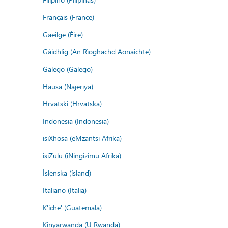
Français (France)
Gaeilge (Éire)
Gàidhlig (An Rìoghachd Aonaichte)
Galego (Galego)
Hausa (Najeriya)
Hrvatski (Hrvatska)
Indonesia (Indonesia)
isiXhosa (eMzantsi Afrika)
isiZulu (iNingizimu Afrika)
Íslenska (ísland)
Italiano (Italia)
K'iche' (Guatemala)
Kinyarwanda (U Rwanda)