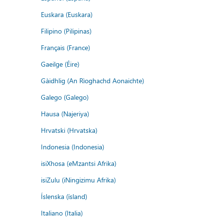
Euskara (Euskara)
Filipino (Pilipinas)
Français (France)
Gaeilge (Éire)
Gàidhlig (An Rìoghachd Aonaichte)
Galego (Galego)
Hausa (Najeriya)
Hrvatski (Hrvatska)
Indonesia (Indonesia)
isiXhosa (eMzantsi Afrika)
isiZulu (iNingizimu Afrika)
Íslenska (ísland)
Italiano (Italia)