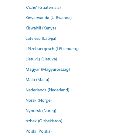
K'iche' (Guatemala)
Kinyarwanda (U Rwanda)
Kiswahili (Kenya)
Latviešu (Latvija)
Lëtzebuergesch (Lëtzebuerg)
Lietuvių (Lietuva)
Magyar (Magyarország)
Malti (Malta)
Nederlands (Nederland)
Norsk (Norge)
Nynorsk (Noreg)
o'zbek (O'zbekiston)
Polski (Polska)