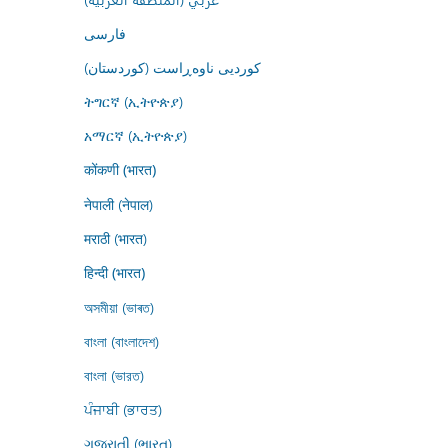
فارسى
کوردیی ناوەڕاست (کوردستان)
ትግርኛ (ኢትዮጵያ)
አማርኛ (ኢትዮጵያ)
कोंकणी (भारत)
नेपाली (नेपाल)
मराठी (भारत)
हिन्दी (भारत)
অসমীয়া (ভাৰত)
বাংলা (বাংলাদেশ)
বাংলা (ভারত)
ਪੰਜਾਬੀ (ਭਾਰਤ)
ગુજરાતી (ભારત)