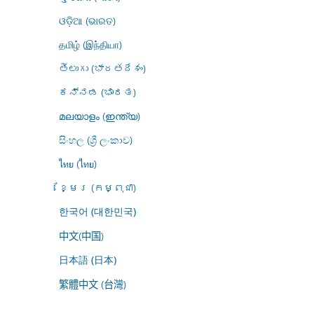
ଓଡ଼ିଆ (ଭାରତ)
தமிழ் (இந்தியா)
తెలుగు (భారతదేశం)
ಕನ್ನಡ (ಭಾರತ)
മലയാളം (ഇന്ത്യ)
සිංහල (ශ්‍රී ලංකාව)
ไทย (ไทย)
ខ្មែរ (កម្ពុជា)
한국어 (대한민국)
中文(中国)
日本語 (日本)
繁體中文 (台灣)