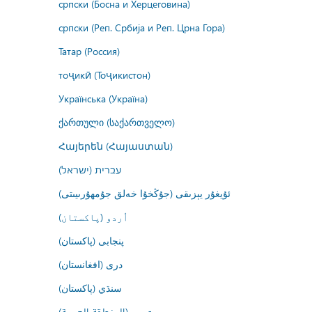
српски (Босна и Херцеговина)
српски (Реп. Србија и Реп. Црна Гора)
Татар (Россия)
тоҷикӣ (Тоҷикистон)
Українська (Україна)
ქართული (საქართველო)
Հայերեն (Հայաստան)
עברית (ישראל)
ئۇيغۇر يېزىقى (جۇڭخۇا خەلق جۇمھۇرىيىتى)
اُردو (پاکستان)
پنجابی (پاکستان)
درى (افغانستان)
سنڌي (پاکستان)
عربي (المنطقة العربية)