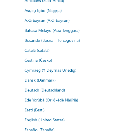
Afrikaans (Suid-Afrika)
Asụsụ Igbo (Naịjịrịa)
Azərbaycan (Azərbaycan)
Bahasa Melayu (Asia Tenggara)
Bosanski (Bosna i Hercegovina)
Català (català)
Čeština (Česko)
Cymraeg (Y Deyrnas Unedig)
Dansk (Danmark)
Deutsch (Deutschland)
Èdè Yorùbá (Orilẹ̀-èdè Nàìjíríà)
Eesti (Eesti)
English (United States)
Español (España)