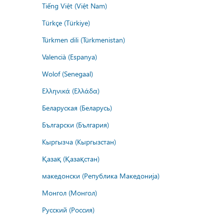
Tiếng Việt (Việt Nam)
Türkçe (Türkiye)
Türkmen dili (Türkmenistan)
Valencià (Espanya)
Wolof (Senegaal)
Ελληνικά (Ελλάδα)
Беларуская (Беларусь)
Български (България)
Кыргызча (Кыргызстан)
Қазақ (Қазақстан)
македонски (Република Македонија)
Монгол (Монгол)
Русский (Россия)