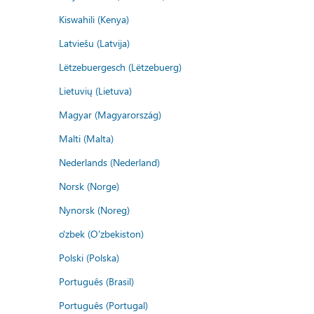
Kiswahili (Kenya)
Latviešu (Latvija)
Lëtzebuergesch (Lëtzebuerg)
Lietuvių (Lietuva)
Magyar (Magyarország)
Malti (Malta)
Nederlands (Nederland)
Norsk (Norge)
Nynorsk (Noreg)
o'zbek (O'zbekiston)
Polski (Polska)
Português (Brasil)
Português (Portugal)