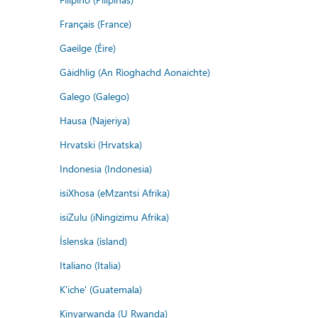
Français (France)
Gaeilge (Éire)
Gàidhlig (An Rìoghachd Aonaichte)
Galego (Galego)
Hausa (Najeriya)
Hrvatski (Hrvatska)
Indonesia (Indonesia)
isiXhosa (eMzantsi Afrika)
isiZulu (iNingizimu Afrika)
Íslenska (ísland)
Italiano (Italia)
K'iche' (Guatemala)
Kinyarwanda (U Rwanda)