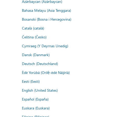
Azərbaycan (Azərbaycan)
Bahasa Melayu (Asia Tenggara)
Bosanski (Bosna i Hercegovina)
Català (català)
Čeština (Česko)
Cymraeg (Y Deyrnas Unedig)
Dansk (Danmark)
Deutsch (Deutschland)
Èdè Yorùbá (Orilẹ̀-èdè Nàìjíríà)
Eesti (Eesti)
English (United States)
Español (España)
Euskara (Euskara)
Filipino (Pilipinas)