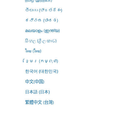
తెలుగు (భారతదేశం)
ಕನ್ನಡ (ಭಾರತ)
മലയാളം (ഇന്ത്യ)
සිංහල (ශ්‍රී ලංකාව)
ไทย (ไทย)
ខ្មែរ (កម្ពុជា)
한국어 (대한민국)
中文(中国)
日本語 (日本)
繁體中文 (台灣)