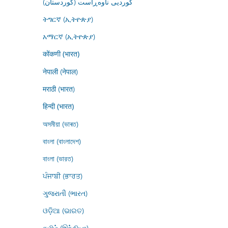
کوردیی ناوەڕاست (کوردستان)
ትግርኛ (ኢትዮጵያ)
አማርኛ (ኢትዮጵያ)
कोंकणी (भारत)
नेपाली (नेपाल)
मराठी (भारत)
हिन्दी (भारत)
অসমীয়া (ভাৰত)
বাংলা (বাংলাদেশ)
বাংলা (ভারত)
ਪੰਜਾਬੀ (ਭਾਰਤ)
ગુજરાતી (ભારત)
ଓଡ଼ିଆ (ଭାରତ)
தமிழ் (இந்தியா)