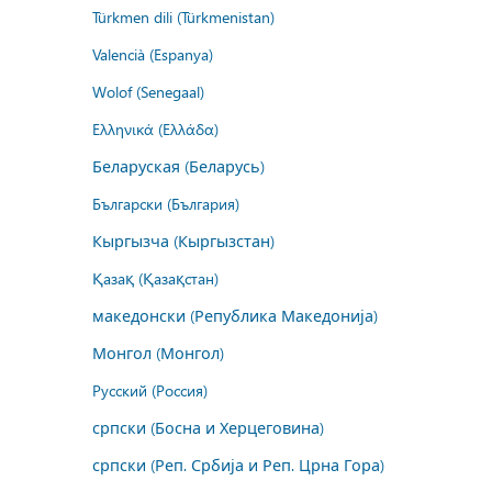
Türkmen dili (Türkmenistan)
Valencià (Espanya)
Wolof (Senegaal)
Ελληνικά (Ελλάδα)
Беларуская (Беларусь)
Български (България)
Кыргызча (Кыргызстан)
Қазақ (Қазақстан)
македонски (Република Македонија)
Монгол (Монгол)
Русский (Россия)
српски (Босна и Херцеговина)
српски (Реп. Србија и Реп. Црна Гора)