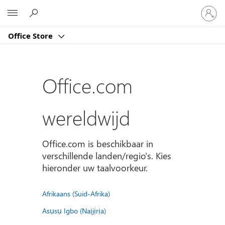
Meld
Microsoft
je
aan
Office Store
bij
je
account
Office.com
wereldwijd
Office.com is beschikbaar in
verschillende landen/regio's. Kies
hieronder uw taalvoorkeur.
Afrikaans (Suid-Afrika)
Asụsụ Igbo (Naịjịrịa)