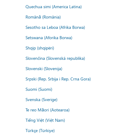
Quechua simi (America Latina)
Română (România)
Sesotho sa Leboa (Afrika Borwa)
Setswana (Aforika Borwa)
Shqip (shqipëri)
Slovenčina (Slovenská republika)
Slovenski (Slovenija)
Srpski (Rep. Srbija i Rep. Crna Gora)
Suomi (Suomi)
Svenska (Sverige)
Te reo Māori (Aotearoa)
Tiếng Việt (Việt Nam)
Türkçe (Türkiye)