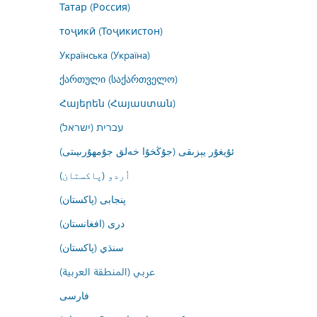
Татар (Россия)
тоҷикӣ (Тоҷикистон)
Українська (Україна)
ქართული (საქართველო)
Հայերեն (Հայաստան)
עברית (ישראל)
ئۇيغۇر يېزىقى (جۇڭخۇا خەلق جۇمھۇرىيىتى)
اُردو (پاکستان)
پنجابی (پاکستان)
درى (افغانستان)
سنڌي (پاکستان)
عربي (المنطقة العربية)
فارسى