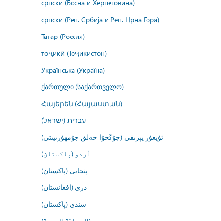
српски (Босна и Херцеговина)
српски (Реп. Србија и Реп. Црна Гора)
Татар (Россия)
тоҷикӣ (Тоҷикистон)
Українська (Україна)
ქართული (საქართველო)
Հայերեն (Հայաստան)
עברית (ישראל)
ئۇيغۇر يېزىقى (جۇڭخۇا خەلق جۇمھۇرىيىتى)
اُردو (پاکستان)
پنجابی (پاکستان)
درى (افغانستان)
سنڌي (پاکستان)
عربي (المنطقة العربية)