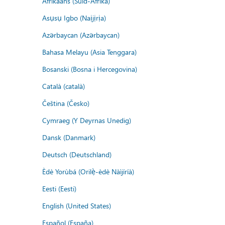
Afrikaans (Suid-Afrika)
Asụsụ Igbo (Naịjịrịa)
Azərbaycan (Azərbaycan)
Bahasa Melayu (Asia Tenggara)
Bosanski (Bosna i Hercegovina)
Català (català)
Čeština (Česko)
Cymraeg (Y Deyrnas Unedig)
Dansk (Danmark)
Deutsch (Deutschland)
Èdè Yorùbá (Orilẹ̀-èdè Nàìjíríà)
Eesti (Eesti)
English (United States)
Español (España)