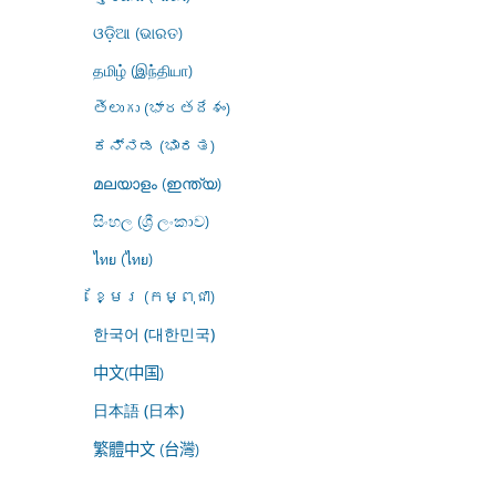
ଓଡ଼ିଆ (ଭାରତ)
தமிழ் (இந்தியா)
తెలుగు (భారతదేశం)
ಕನ್ನಡ (ಭಾರತ)
മലയാളം (ഇന്ത്യ)
සිංහල (ශ්‍රී ලංකාව)
ไทย (ไทย)
ខ្មែរ (កម្ពុជា)
한국어 (대한민국)
中文(中国)
日本語 (日本)
繁體中文 (台灣)