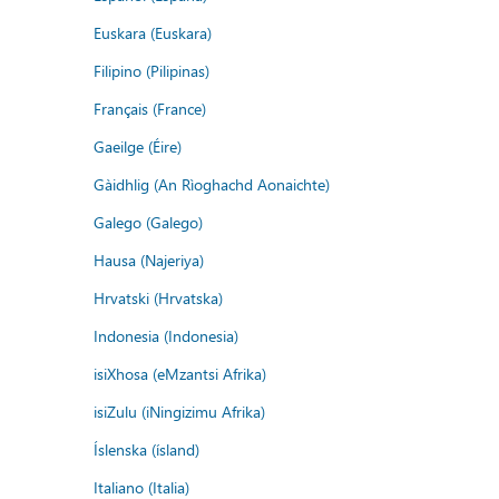
Euskara (Euskara)
Filipino (Pilipinas)
Français (France)
Gaeilge (Éire)
Gàidhlig (An Rìoghachd Aonaichte)
Galego (Galego)
Hausa (Najeriya)
Hrvatski (Hrvatska)
Indonesia (Indonesia)
isiXhosa (eMzantsi Afrika)
isiZulu (iNingizimu Afrika)
Íslenska (ísland)
Italiano (Italia)