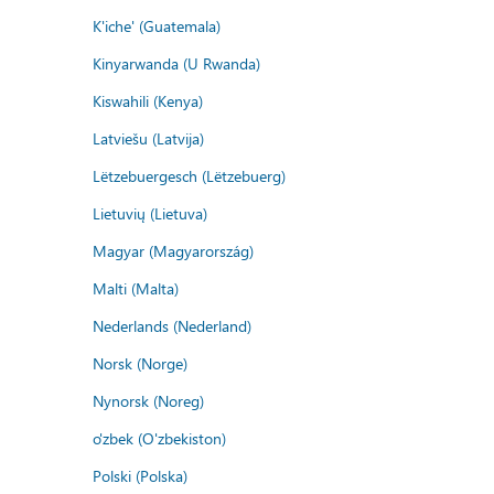
K'iche' (Guatemala)
Kinyarwanda (U Rwanda)
Kiswahili (Kenya)
Latviešu (Latvija)
Lëtzebuergesch (Lëtzebuerg)
Lietuvių (Lietuva)
Magyar (Magyarország)
Malti (Malta)
Nederlands (Nederland)
Norsk (Norge)
Nynorsk (Noreg)
o'zbek (O'zbekiston)
Polski (Polska)