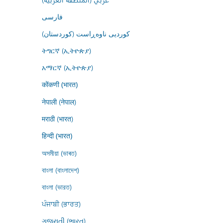
فارسى
کوردیی ناوەڕاست (کوردستان)
ትግርኛ (ኢትዮጵያ)
አማርኛ (ኢትዮጵያ)
कोंकणी (भारत)
नेपाली (नेपाल)
मराठी (भारत)
हिन्दी (भारत)
অসমীয়া (ভাৰত)
বাংলা (বাংলাদেশ)
বাংলা (ভারত)
ਪੰਜਾਬੀ (ਭਾਰਤ)
ગુજરાતી (ભારત)