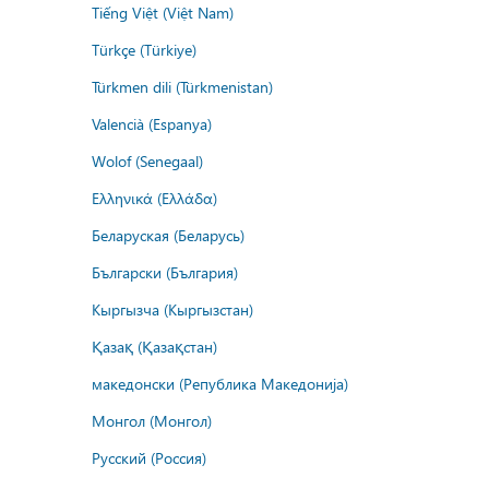
Tiếng Việt (Việt Nam)
Türkçe (Türkiye)
Türkmen dili (Türkmenistan)
Valencià (Espanya)
Wolof (Senegaal)
Ελληνικά (Ελλάδα)
Беларуская (Беларусь)
Български (България)
Кыргызча (Кыргызстан)
Қазақ (Қазақстан)
македонски (Република Македонија)
Монгол (Монгол)
Русский (Россия)