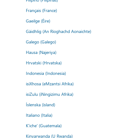
Français (France)
Gaeilge (Éire)
Gàidhlig (An Rìoghachd Aonaichte)
Galego (Galego)
Hausa (Najeriya)
Hrvatski (Hrvatska)
Indonesia (Indonesia)
isiXhosa (eMzantsi Afrika)
isiZulu (iNingizimu Afrika)
Íslenska (ísland)
Italiano (Italia)
K'iche' (Guatemala)
Kinyarwanda (U Rwanda)