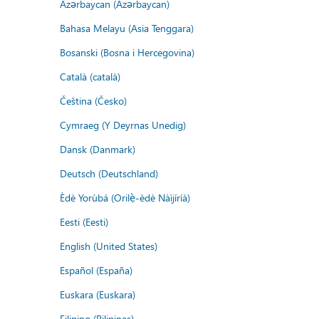
Azərbaycan (Azərbaycan)
Bahasa Melayu (Asia Tenggara)
Bosanski (Bosna i Hercegovina)
Català (català)
Čeština (Česko)
Cymraeg (Y Deyrnas Unedig)
Dansk (Danmark)
Deutsch (Deutschland)
Èdè Yorùbá (Orilẹ̀-èdè Nàìjíríà)
Eesti (Eesti)
English (United States)
Español (España)
Euskara (Euskara)
Filipino (Pilipinas)