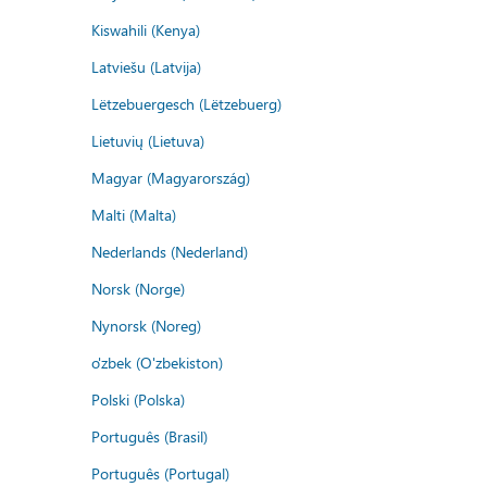
Kiswahili (Kenya)
Latviešu (Latvija)
Lëtzebuergesch (Lëtzebuerg)
Lietuvių (Lietuva)
Magyar (Magyarország)
Malti (Malta)
Nederlands (Nederland)
Norsk (Norge)
Nynorsk (Noreg)
o'zbek (O'zbekiston)
Polski (Polska)
Português (Brasil)
Português (Portugal)