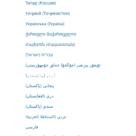
Татар (Россия)
тоҷикӣ (Тоҷикистон)
Українська (Україна)
ქართული (საქართველო)
Հայերեն (Հայաստան)
עברית (ישראל)
ئۇيغۇر يېزىقى (جۇڭخۇا خەلق جۇمھۇرىيىتى)
اُردو (پاکستان)
پنجابی (پاکستان)
درى (افغانستان)
سنڌي (پاکستان)
عربي (المنطقة العربية)
فارسى