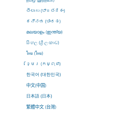
తెలుగు (భారతదేశం)
ಕನ್ನಡ (ಭಾರತ)
മലയാളം (ഇന്ത്യ)
සිංහල (ශ්‍රී ලංකාව)
ไทย (ไทย)
ខ្មែរ (កម្ពុជា)
한국어 (대한민국)
中文(中国)
日本語 (日本)
繁體中文 (台灣)