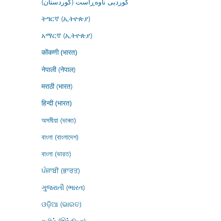
کوردیی ناوەڕاست (کوردستان)
ትግርኛ (ኢትዮጵያ)
አማርኛ (ኢትዮጵያ)
कोंकणी (भारत)
नेपाली (नेपाल)
मराठी (भारत)
हिन्दी (भारत)
অসমীয়া (ভাৰত)
বাংলা (বাংলাদেশ)
বাংলা (ভারত)
ਪੰਜਾਬੀ (ਭਾਰਤ)
ગુજરાતી (ભારત)
ଓଡ଼ିଆ (ଭାରତ)
தமிழ் (இந்தியா)