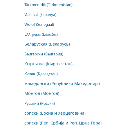
Türkmen dili (Türkmenistan)
Valencià (Espanya)
Wolof (Senegaal)
Ελληνικά (Ελλάδα)
Беларуская (Беларусь)
Български (България)
Кыргызча (Кыргызстан)
Қазақ (Қазақстан)
македонски (Република Македонија)
Монгол (Монгол)
Русский (Россия)
српски (Босна и Херцеговина)
српски (Реп. Србија и Реп. Црна Гора)