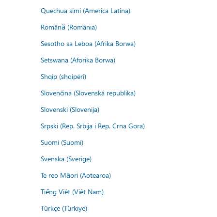
Quechua simi (America Latina)
Română (România)
Sesotho sa Leboa (Afrika Borwa)
Setswana (Aforika Borwa)
Shqip (shqipëri)
Slovenčina (Slovenská republika)
Slovenski (Slovenija)
Srpski (Rep. Srbija i Rep. Crna Gora)
Suomi (Suomi)
Svenska (Sverige)
Te reo Māori (Aotearoa)
Tiếng Việt (Việt Nam)
Türkçe (Türkiye)