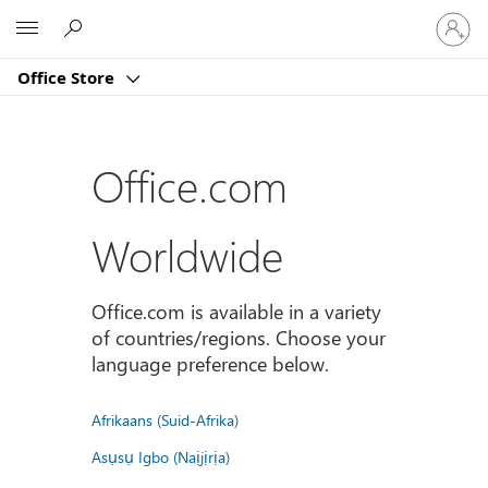
登
Microsoft
入
您
Office Store
的
帳
戶
Office.com
Worldwide
Office.com is available in a variety
of countries/regions. Choose your
language preference below.
Afrikaans (Suid-Afrika)
Asụsụ Igbo (Naịjịrịa)