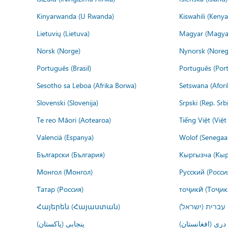
Kinyarwanda (U Rwanda)
Kiswahili (Kenya
Lietuvių (Lietuva)
Magyar (Magya
Norsk (Norge)
Nynorsk (Noreg
Português (Brasil)
Português (Port
Sesotho sa Leboa (Afrika Borwa)
Setswana (Afor
Slovenski (Slovenija)
Srpski (Rep. Srb
Te reo Māori (Aotearoa)
Tiếng Việt (Việ
Valencià (Espanya)
Wolof (Senegaal
Български (България)
Кыргызча (Кыр
Монгол (Монгол)
Русский (Росси
Татар (Россия)
тоҷикӣ (Тоҷик
Հայերեն (Հայաստան)
עברית (ישראל)
درى (افغانستان)
پنجابی (پاکستان)