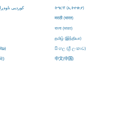
کوردیی ناوە)
ትግርኛ (ኢትዮጵያ)
मराठी (भारत)
বাংলা (ভারত)
தமிழ் (இந்தியா)
്യ)
සිංහල (ශ්‍රී ලංකාව)
中文(中国)
국)