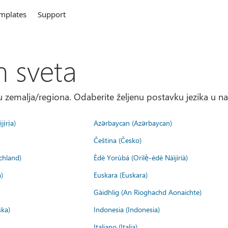
mplates
Support
m sveta
 zemalja/regiona. Odaberite željenu postavku jezika u na
jịrịa)
Azərbaycan (Azərbaycan)
Čeština (Česko)
chland)
Èdè Yorùbá (Orilẹ̀-èdè Nàìjíríà)
)
Euskara (Euskara)
Gàidhlig (An Rìoghachd Aonaichte)
ska)
Indonesia (Indonesia)
Italiano (Italia)