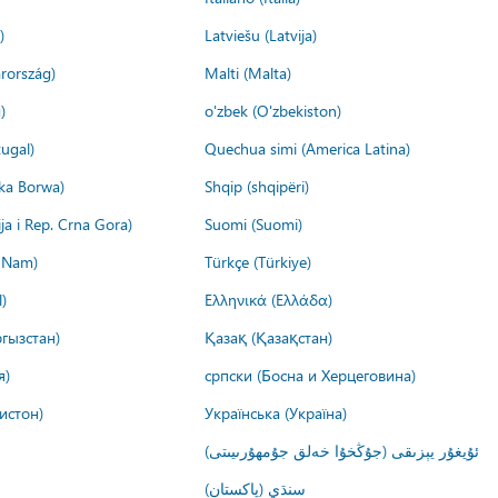
)
Latviešu (Latvija)
rország)
Malti (Malta)
)
o'zbek (O'zbekiston)
ugal)
Quechua simi (America Latina)
ika Borwa)
Shqip (shqipëri)
ija i Rep. Crna Gora)
Suomi (Suomi)
t Nam)
Türkçe (Türkiye)
)
Ελληνικά (Ελλάδα)
гызстан)
Қазақ (Қазақстан)
я)
српски (Босна и Херцеговина)
истон)
Українська (Україна)
ئۇيغۇر يېزىقى (جۇڭخۇا خەلق جۇمھۇرىيىتى)
سنڌي (پاکستان)