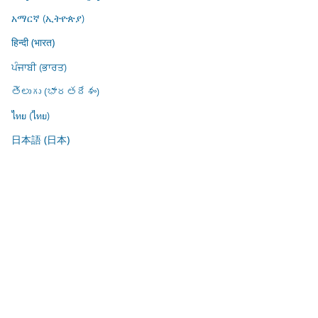
አማርኛ (ኢትዮጵያ)
हिन्दी (भारत)
ਪੰਜਾਬੀ (ਭਾਰਤ)
తెలుగు (భారతదేశం)
ไทย (ไทย)
日本語 (日本)