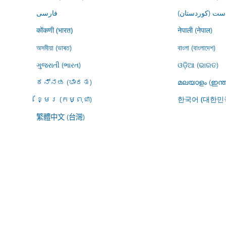
ڕاست (کوردستان
فارسى
नेपाली (नेपाल)
कोंकणी (भारत)
অসমীয়া (ভাৰত)
বাংলা (বাংলাদেশ)
ગુજરાતી (ભારત)
ଓଡ଼ିଆ (ଭାରତ)
ಕನ್ನಡ (ಭಾರತ)
മലയാളം (ഇന്ത
ខ្មែរ (កម្ពុជា)
한국어 (대한민
繁體中文 (台灣)