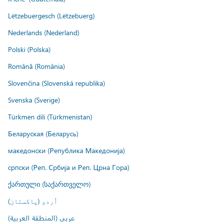
Lëtzebuergesch (Lëtzebuerg)
Nederlands (Nederland)
Polski (Polska)
Română (România)
Slovenčina (Slovenská republika)
Svenska (Sverige)
Türkmen dili (Türkmenistan)
Беларуская (Беларусь)
македонски (Република Македонија)
српски (Реп. Србија и Реп. Црна Гора)
ქართული (საქართველო)
اُردو (پاکستان)
عربي (المنطقة العربية)