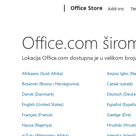
Microsoft
Office Store
Add-ins
Te
Office.com širo
Lokacija Office.com dostupna je u velikom broju
Afrikaans (Suid-Afrika)
Asụsụ Igbo (Naị
Bosanski (Bosna i Hercegovina)
Català (català)
Dansk (Danmark)
Deutsch (Deuts
English (United States)
Español (España
Français (France)
Gaeilge (Éire)
Hausa (Najeriya)
Hrvatski (Hrvat
isiZulu (iNingizimu Afrika)
Íslenska (ísland)