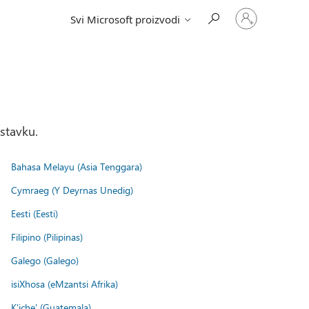
Prijavite
Svi Microsoft proizvodi
se
na
nalog
stavku.
Bahasa Melayu (Asia Tenggara)
Cymraeg (Y Deyrnas Unedig)
Eesti (Eesti)
Filipino (Pilipinas)
Galego (Galego)
isiXhosa (eMzantsi Afrika)
K'iche' (Guatemala)