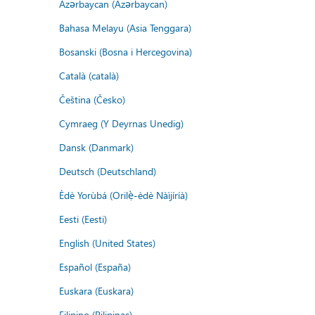
Azərbaycan (Azərbaycan)
Bahasa Melayu (Asia Tenggara)
Bosanski (Bosna i Hercegovina)
Català (català)
Čeština (Česko)
Cymraeg (Y Deyrnas Unedig)
Dansk (Danmark)
Deutsch (Deutschland)
Èdè Yorùbá (Orilẹ̀-èdè Nàìjíríà)
Eesti (Eesti)
English (United States)
Español (España)
Euskara (Euskara)
Filipino (Pilipinas)