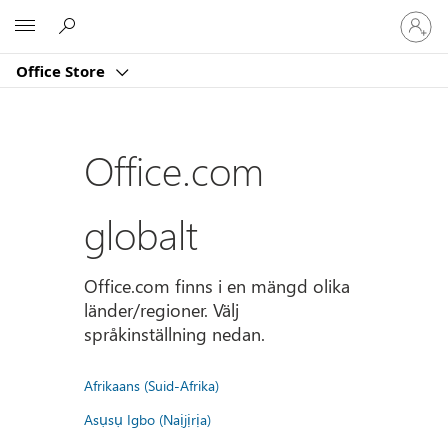
Logga
Microsoft
in
på
Office Store
ditt
konto
Office.com
globalt
Office.com finns i en mängd olika
länder/regioner. Välj
språkinställning nedan.
Afrikaans (Suid-Afrika)
Asụsụ Igbo (Naịjịrịa)