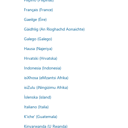
Français (France)
Gaeilge (Éire)
Gàidhlig (An Rìoghachd Aonaichte)
Galego (Galego)
Hausa (Najeriya)
Hrvatski (Hrvatska)
Indonesia (Indonesia)
isiXhosa (eMzantsi Afrika)
isiZulu (iNingizimu Afrika)
Íslenska (ísland)
Italiano (Italia)
K'iche' (Guatemala)
Kinyarwanda (U Rwanda)