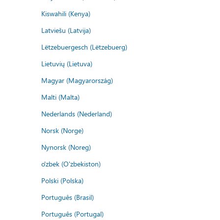
Kiswahili (Kenya)
Latviešu (Latvija)
Lëtzebuergesch (Lëtzebuerg)
Lietuvių (Lietuva)
Magyar (Magyarország)
Malti (Malta)
Nederlands (Nederland)
Norsk (Norge)
Nynorsk (Noreg)
o'zbek (O'zbekiston)
Polski (Polska)
Português (Brasil)
Português (Portugal)