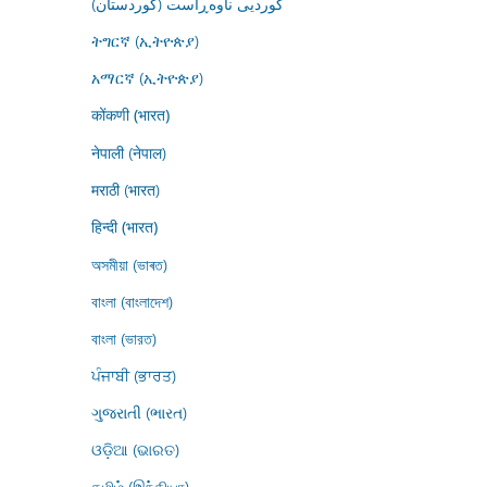
کوردیی ناوەڕاست (کوردستان)
ትግርኛ (ኢትዮጵያ)
አማርኛ (ኢትዮጵያ)
कोंकणी (भारत)
नेपाली (नेपाल)
मराठी (भारत)
हिन्दी (भारत)
অসমীয়া (ভাৰত)
বাংলা (বাংলাদেশ)
বাংলা (ভারত)
ਪੰਜਾਬੀ (ਭਾਰਤ)
ગુજરાતી (ભારત)
ଓଡ଼ିଆ (ଭାରତ)
தமிழ் (இந்தியா)