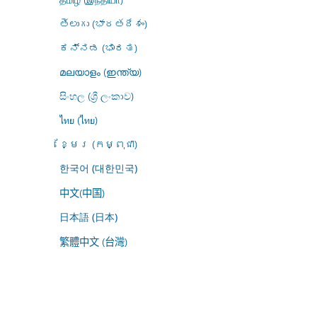
తెలుగు (భారతదేశం)
ಕನ್ನಡ (ಭಾರತ)
മലയാളം (ഇന്ത്യ)
සිංහල (ශ්‍රී ලංකාව)
ไทย (ไทย)
ខ្មែរ (កម្ពុជា)
한국어 (대한민국)
中文(中国)
日本語 (日本)
繁體中文 (台灣)