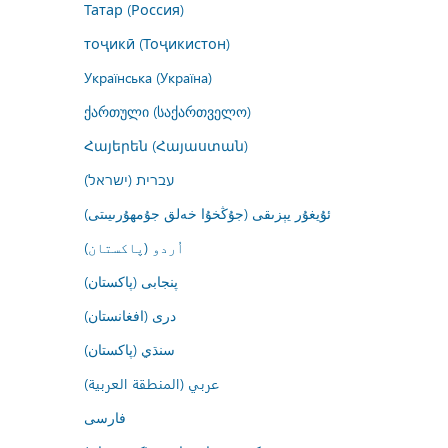
Татар (Россия)
тоҷикӣ (Тоҷикистон)
Українська (Україна)
ქართული (საქართველო)
Հայերեն (Հայաստան)
עברית (ישראל)
ئۇيغۇر يېزىقى (جۇڭخۇا خەلق جۇمھۇرىيىتى)
اُردو (پاکستان)
پنجابی (پاکستان)
درى (افغانستان)
سنڌي (پاکستان)
عربي (المنطقة العربية)
فارسى