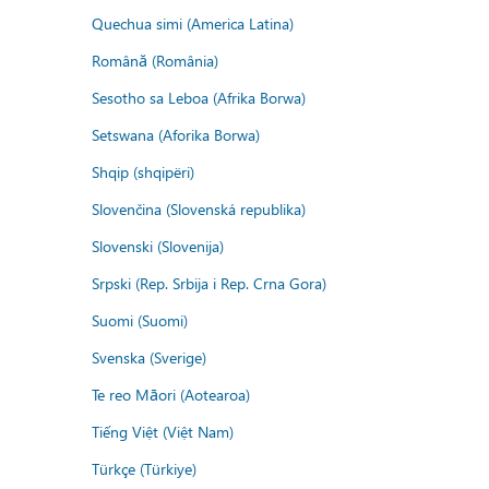
Quechua simi (America Latina)
Română (România)
Sesotho sa Leboa (Afrika Borwa)
Setswana (Aforika Borwa)
Shqip (shqipëri)
Slovenčina (Slovenská republika)
Slovenski (Slovenija)
Srpski (Rep. Srbija i Rep. Crna Gora)
Suomi (Suomi)
Svenska (Sverige)
Te reo Māori (Aotearoa)
Tiếng Việt (Việt Nam)
Türkçe (Türkiye)