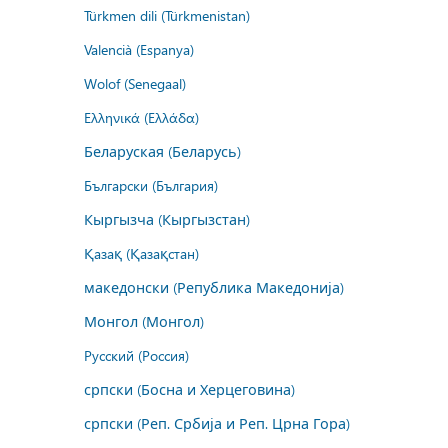
Türkmen dili (Türkmenistan)
Valencià (Espanya)
Wolof (Senegaal)
Ελληνικά (Ελλάδα)
Беларуская (Беларусь)
Български (България)
Кыргызча (Кыргызстан)
Қазақ (Қазақстан)
македонски (Република Македонија)
Монгол (Монгол)
Русский (Россия)
српски (Босна и Херцеговина)
српски (Реп. Србија и Реп. Црна Гора)