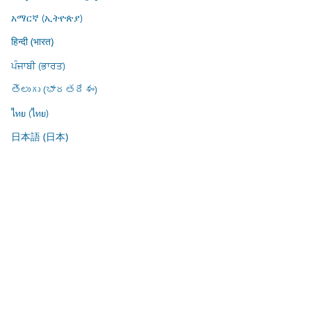
አማርኛ (ኢትዮጵያ)
हिन्दी (भारत)
ਪੰਜਾਬੀ (ਭਾਰਤ)
తెలుగు (భారతదేశం)
ไทย (ไทย)
日本語 (日本)