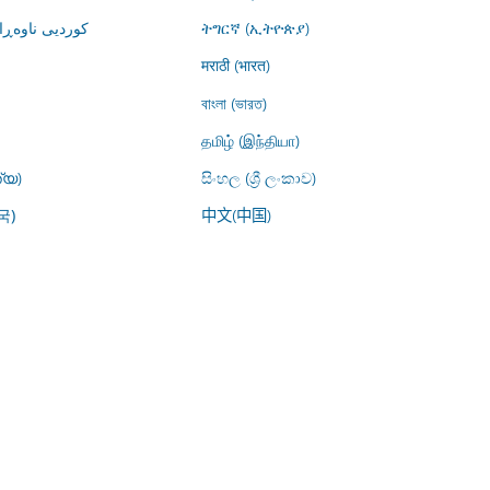
کوردیی ناوە)
ትግርኛ (ኢትዮጵያ)
मराठी (भारत)
বাংলা (ভারত)
தமிழ் (இந்தியா)
്യ)
සිංහල (ශ්‍රී ලංකාව)
中文(中国)
국)