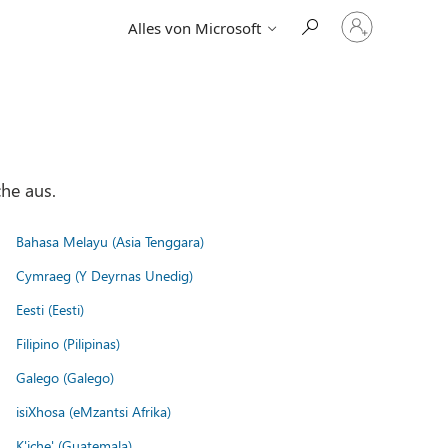
Bei
Alles von Microsoft
Ihrem
Konto
anmelden
he aus.
Bahasa Melayu (Asia Tenggara)
Cymraeg (Y Deyrnas Unedig)
Eesti (Eesti)
Filipino (Pilipinas)
Galego (Galego)
isiXhosa (eMzantsi Afrika)
K'iche' (Guatemala)