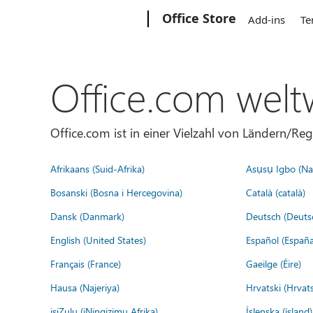
Microsoft
Office Store
Add-ins
Te
Office.com welt
Office.com ist in einer Vielzahl von Ländern/Re
Afrikaans (Suid-Afrika)
Asụsụ Igbo (Naị
Bosanski (Bosna i Hercegovina)
Català (català)
Dansk (Danmark)
Deutsch (Deuts
English (United States)
Español (España
Français (France)
Gaeilge (Éire)
Hausa (Najeriya)
Hrvatski (Hrvat
isiZulu (iNingizimu Afrika)
Íslenska (ísland)