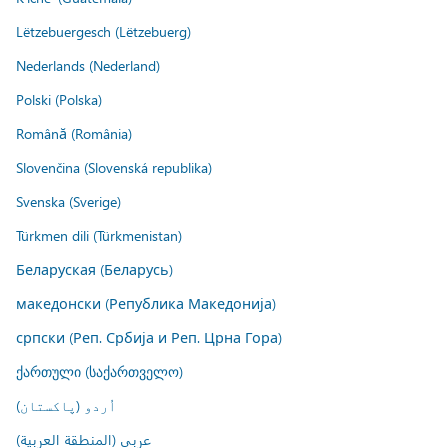
Lëtzebuergesch (Lëtzebuerg)
Nederlands (Nederland)
Polski (Polska)
Română (România)
Slovenčina (Slovenská republika)
Svenska (Sverige)
Türkmen dili (Türkmenistan)
Беларуская (Беларусь)
македонски (Република Македонија)
српски (Реп. Србија и Реп. Црна Гора)
ქართული (საქართველო)
اُردو (پاکستان)
عربي (المنطقة العربية)