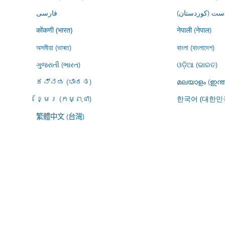
ڕاست (کوردستان
فارسى
नेपाली (नेपाल)
कोंकणी (भारत)
অসমীয়া (ভাৰত)
বাংলা (বাংলাদেশ)
ગુજરાતી (ભારત)
ଓଡ଼ିଆ (ଭାରତ)
ಕನ್ನಡ (ಭಾರತ)
മലയാളം (ഇന്ത
ខ្មែរ (កម្ពុជា)
한국어 (대한민
繁體中文 (台灣)