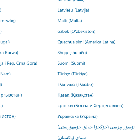
)
Latviešu (Latvija)
rország)
Malti (Malta)
)
o'zbek (O'zbekiston)
ugal)
Quechua simi (America Latina)
ika Borwa)
Shqip (shqipëri)
ija i Rep. Crna Gora)
Suomi (Suomi)
t Nam)
Türkçe (Türkiye)
)
Ελληνικά (Ελλάδα)
ргызстан)
Қазақ (Қазақстан)
я)
српски (Босна и Херцеговина)
кистон)
Українська (Україна)
ئۇيغۇر يېزىقى (جۇڭخۇا خەلق جۇمھۇرىيىتى)
سنڌي (پاکستان)