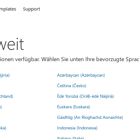
mplates
Support
weit
gionen verfügbar. Wählen Sie unten Ihre bevorzugte Sprac
jịrịa)
Azərbaycan (Azərbaycan)
Čeština (Česko)
chland)
Èdè Yorùbá (Orilẹ̀-èdè Nàìjíríà)
)
Euskara (Euskara)
Gàidhlig (An Rìoghachd Aonaichte)
ska)
Indonesia (Indonesia)
Italiano (Italia)