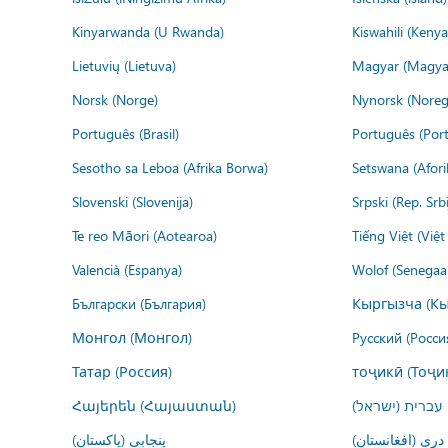
Kinyarwanda (U Rwanda)
Kiswahili (Kenya
Lietuvių (Lietuva)
Magyar (Magya
Norsk (Norge)
Nynorsk (Noreg
Português (Brasil)
Português (Port
Sesotho sa Leboa (Afrika Borwa)
Setswana (Afor
Slovenski (Slovenija)
Srpski (Rep. Srb
Te reo Māori (Aotearoa)
Tiếng Việt (Việ
Valencià (Espanya)
Wolof (Senegaal
Български (България)
Кыргызча (Кы
Монгол (Монгол)
Русский (Росси
Татар (Россия)
тоҷикӣ (Тоҷи
Հայերեն (Հայաստան)
עברית (ישראל)
درى (افغانستان)
پنجابی (پاکستان)