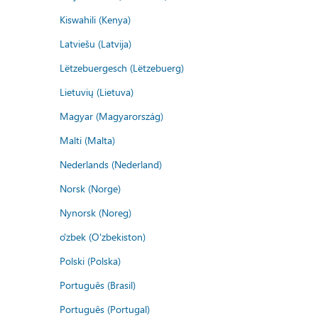
Kiswahili (Kenya)
Latviešu (Latvija)
Lëtzebuergesch (Lëtzebuerg)
Lietuvių (Lietuva)
Magyar (Magyarország)
Malti (Malta)
Nederlands (Nederland)
Norsk (Norge)
Nynorsk (Noreg)
o'zbek (O'zbekiston)
Polski (Polska)
Português (Brasil)
Português (Portugal)