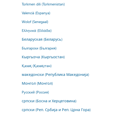
Türkmen dili (Türkmenistan)
Valencià (Espanya)
Wolof (Senegaal)
Ελληνικά (Ελλάδα)
Беларуская (Беларусь)
Български (България)
Кыргызча (Кыргызстан)
Қазақ (Қазақстан)
македонски (Република Македонија)
Монгол (Монгол)
Русский (Россия)
српски (Босна и Херцеговина)
српски (Реп. Србија и Реп. Црна Гора)