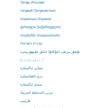
Татар (Россия)
тоҷикӣ (Тоҷикистон)
Українська (Україна)
ქართული (საქართველო)
Հայերեն (Հայաստան)
עברית (ישראל)
ئۇيغۇر يېزىقى (جۇڭخۇا خەلق جۇمھۇرىيىتى)
اُردو (پاکستان)
پنجابی (پاکستان)
درى (افغانستان)
سنڌي (پاکستان)
عربي (المنطقة العربية)
فارسى