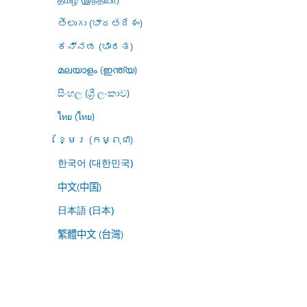
తెలుగు (భారతదేశం)
ಕನ್ನಡ (ಭಾರತ)
മലയാളം (ഇന്ത്യ)
සිංහල (ශ්‍රී ලංකාව)
ไทย (ไทย)
ខ្មែរ (កម្ពុជា)
한국어 (대한민국)
中文(中国)
日本語 (日本)
繁體中文 (台灣)