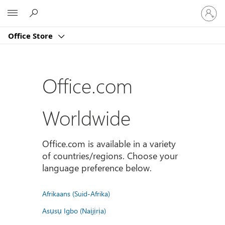
Sign
Microsoft
in
to
Office Store
your
account
Office.com
Worldwide
Office.com is available in a variety
of countries/regions. Choose your
language preference below.
Afrikaans (Suid-Afrika)
Asụsụ Igbo (Naịjịrịa)