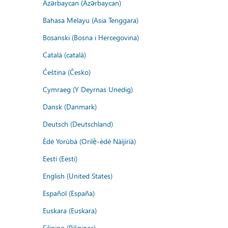
Azərbaycan (Azərbaycan)
Bahasa Melayu (Asia Tenggara)
Bosanski (Bosna i Hercegovina)
Català (català)
Čeština (Česko)
Cymraeg (Y Deyrnas Unedig)
Dansk (Danmark)
Deutsch (Deutschland)
Èdè Yorùbá (Orilẹ̀-èdè Nàìjíríà)
Eesti (Eesti)
English (United States)
Español (España)
Euskara (Euskara)
Filipino (Pilipinas)