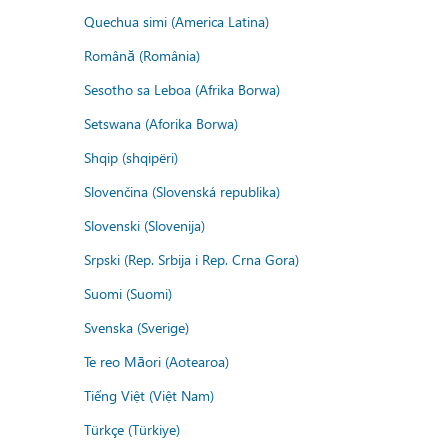
Quechua simi (America Latina)
Română (România)
Sesotho sa Leboa (Afrika Borwa)
Setswana (Aforika Borwa)
Shqip (shqipëri)
Slovenčina (Slovenská republika)
Slovenski (Slovenija)
Srpski (Rep. Srbija i Rep. Crna Gora)
Suomi (Suomi)
Svenska (Sverige)
Te reo Māori (Aotearoa)
Tiếng Việt (Việt Nam)
Türkçe (Türkiye)