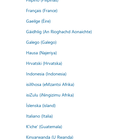
Français (France)
Gaeilge (Éire)
Gàidhlig (An Rìoghachd Aonaichte)
Galego (Galego)
Hausa (Najeriya)
Hrvatski (Hrvatska)
Indonesia (Indonesia)
isiXhosa (eMzantsi Afrika)
isiZulu (iNingizimu Afrika)
Íslenska (ísland)
Italiano (Italia)
K'iche' (Guatemala)
Kinyarwanda (U Rwanda)