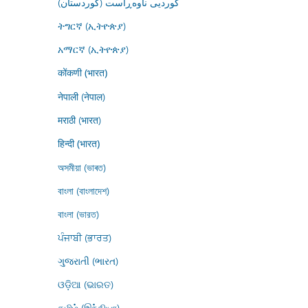
کوردیی ناوەڕاست (کوردستان)
ትግርኛ (ኢትዮጵያ)
አማርኛ (ኢትዮጵያ)
कोंकणी (भारत)
नेपाली (नेपाल)
मराठी (भारत)
हिन्दी (भारत)
অসমীয়া (ভাৰত)
বাংলা (বাংলাদেশ)
বাংলা (ভারত)
ਪੰਜਾਬੀ (ਭਾਰਤ)
ગુજરાતી (ભારત)
ଓଡ଼ିଆ (ଭାରତ)
தமிழ் (இந்தியா)