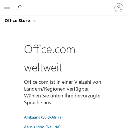
Bei
Microsoft
Ihrem
Konto
Office Store
anmeld
Office.com
weltweit
Office.com ist in einer Vielzahl von
Ländern/Regionen verfügbar.
Wählen Sie unten Ihre bevorzugte
Sprache aus.
Afrikaans (Suid-Afrika)
Asụsụ Igbo (Naịjịrịa)