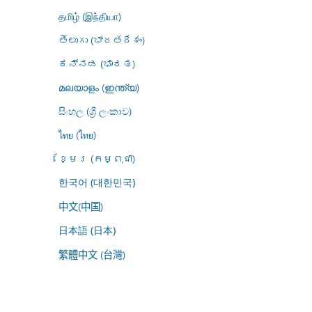
தமிழ் (இந்தியா)
తెలుగు (భారతదేశం)
ಕನ್ನಡ (ಭಾರತ)
മലയാളം (ഇന്ത്യ)
සිංහල (ශ්‍රී ලංකාව)
ไทย (ไทย)
ខ្មែរ (កម្ពុជា)
한국어 (대한민국)
中文(中国)
日本語 (日本)
繁體中文 (台灣)