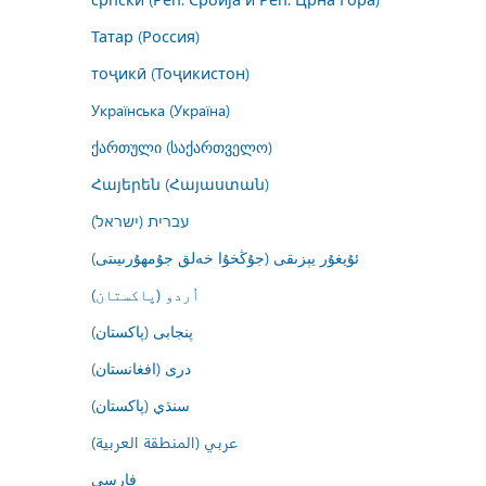
Татар (Россия)
тоҷикӣ (Тоҷикистон)
Українська (Україна)
ქართული (საქართველო)
Հայերեն (Հայաստան)
עברית (ישראל)
ئۇيغۇر يېزىقى (جۇڭخۇا خەلق جۇمھۇرىيىتى)
اُردو (پاکستان)
پنجابی (پاکستان)
درى (افغانستان)
سنڌي (پاکستان)
عربي (المنطقة العربية)
فارسى