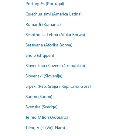
Português (Portugal)
Quechua simi (America Latina)
Română (România)
Sesotho sa Leboa (Afrika Borwa)
Setswana (Aforika Borwa)
Shqip (shqipëri)
Slovenčina (Slovenská republika)
Slovenski (Slovenija)
Srpski (Rep. Srbija i Rep. Crna Gora)
Suomi (Suomi)
Svenska (Sverige)
Te reo Māori (Aotearoa)
Tiếng Việt (Việt Nam)