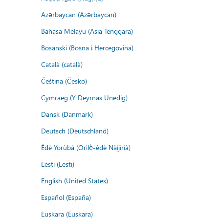
Azərbaycan (Azərbaycan)
Bahasa Melayu (Asia Tenggara)
Bosanski (Bosna i Hercegovina)
Català (català)
Čeština (Česko)
Cymraeg (Y Deyrnas Unedig)
Dansk (Danmark)
Deutsch (Deutschland)
Èdè Yorùbá (Orilẹ̀-èdè Nàìjíríà)
Eesti (Eesti)
English (United States)
Español (España)
Euskara (Euskara)