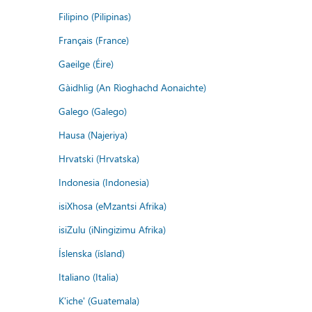
Filipino (Pilipinas)
Français (France)
Gaeilge (Éire)
Gàidhlig (An Rìoghachd Aonaichte)
Galego (Galego)
Hausa (Najeriya)
Hrvatski (Hrvatska)
Indonesia (Indonesia)
isiXhosa (eMzantsi Afrika)
isiZulu (iNingizimu Afrika)
Íslenska (ísland)
Italiano (Italia)
K'iche' (Guatemala)