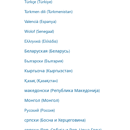
Türkçe (Türkiye)
Türkmen dili (Türkmenistan)
Valencià (Espanya)
Wolof (Senegaal)
Ελληνικά (Ελλάδα)
Беларуская (Беларусь)
Български (България)
Кыргызча (Кыргызстан)
Қазақ (Қазақстан)
македонски (Република Македонија)
Монгол (Монгол)
Русский (Россия)
српски (Босна и Херцеговина)
српски (Реп. Србија и Реп. Црна Гора)