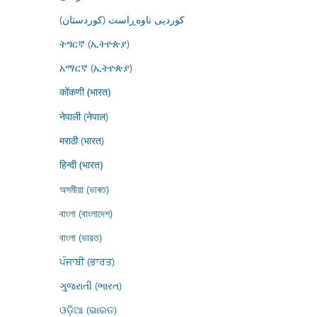
کوردیی ناوەڕاست (کوردستان)
ትግርኛ (ኢትዮጵያ)
አማርኛ (ኢትዮጵያ)
कोंकणी (भारत)
नेपाली (नेपाल)
मराठी (भारत)
हिन्दी (भारत)
অসমীয়া (ভাৰত)
বাংলা (বাংলাদেশ)
বাংলা (ভারত)
ਪੰਜਾਬੀ (ਭਾਰਤ)
ગુજરાતી (ભારત)
ଓଡ଼ିଆ (ଭାରତ)