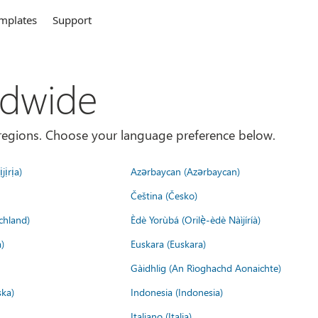
mplates
Support
ldwide
es/regions. Choose your language preference below.
jịrịa)
Azərbaycan (Azərbaycan)
Čeština (Česko)
chland)
Èdè Yorùbá (Orilẹ̀-èdè Nàìjíríà)
)
Euskara (Euskara)
Gàidhlig (An Rìoghachd Aonaichte)
ska)
Indonesia (Indonesia)
Italiano (Italia)