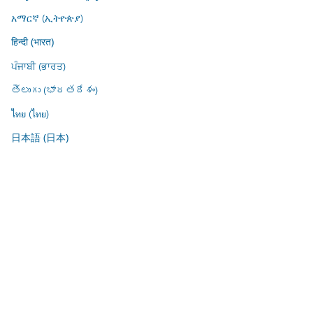
አማርኛ (ኢትዮጵያ)
हिन्दी (भारत)
ਪੰਜਾਬੀ (ਭਾਰਤ)
తెలుగు (భారతదేశం)
ไทย (ไทย)
日本語 (日本)