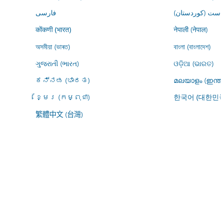
ڕاست (کوردستان
فارسى
नेपाली (नेपाल)
कोंकणी (भारत)
অসমীয়া (ভাৰত)
বাংলা (বাংলাদেশ)
ગુજરાતી (ભારત)
ଓଡ଼ିଆ (ଭାରତ)
ಕನ್ನಡ (ಭಾರತ)
മലയാളം (ഇന്ത
ខ្មែរ (កម្ពុជា)
한국어 (대한민
繁體中文 (台灣)