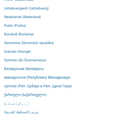
Lëtzebuergesch (Lëtzebuerg)
Nederlands (Nederland)
Polski (Polska)
Română (România)
Slovenčina (Slovenská republika)
Svenska (Sverige)
Türkmen dili (Türkmenistan)
Беларуская (Беларусь)
македонски (Република Македонија)
српски (Реп. Србија и Реп. Црна Гора)
ქართული (საქართველო)
اُردو (پاکستان)
عربي (المنطقة العربية)