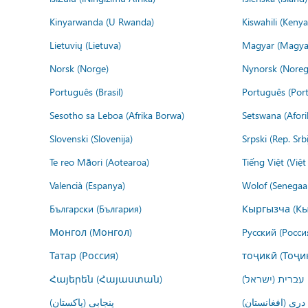
Kinyarwanda (U Rwanda)
Kiswahili (Kenya
Lietuvių (Lietuva)
Magyar (Magya
Norsk (Norge)
Nynorsk (Noreg
Português (Brasil)
Português (Port
Sesotho sa Leboa (Afrika Borwa)
Setswana (Afor
Slovenski (Slovenija)
Srpski (Rep. Srb
Te reo Māori (Aotearoa)
Tiếng Việt (Việ
Valencià (Espanya)
Wolof (Senegaal
Български (България)
Кыргызча (Кы
Монгол (Монгол)
Русский (Росси
Татар (Россия)
тоҷикӣ (Тоҷи
Հայերեն (Հայաստան)
עברית (ישראל)
درى (افغانستان)
پنجابی (پاکستان)