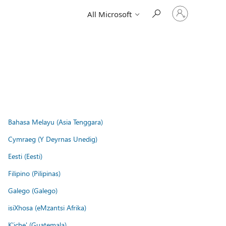
Sign
All Microsoft
in
to
your
account
Bahasa Melayu (Asia Tenggara)
Cymraeg (Y Deyrnas Unedig)
Eesti (Eesti)
Filipino (Pilipinas)
Galego (Galego)
isiXhosa (eMzantsi Afrika)
K'iche' (Guatemala)