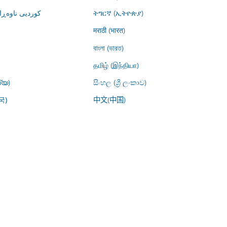
کوردیی ناوە)
ትግርኛ (ኢትዮጵያ)
मराठी (भारत)
বাংলা (ভারত)
தமிழ் (இந்தியா)
്യ)
සිංහල (ශ්‍රී ලංකාව)
中文(中国)
국)