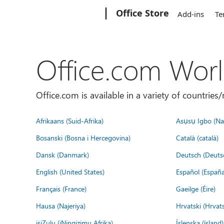
Microsoft
Office Store
Add-ins
Te
Office.com Wor
Office.com is available in a variety of countri
Afrikaans (Suid-Afrika)
Asụsụ Igbo (Naị
Bosanski (Bosna i Hercegovina)
Català (català)
Dansk (Danmark)
Deutsch (Deuts
English (United States)
Español (España
Français (France)
Gaeilge (Éire)
Hausa (Najeriya)
Hrvatski (Hrvat
isiZulu (iNingizimu Afrika)
Íslenska (ísland)