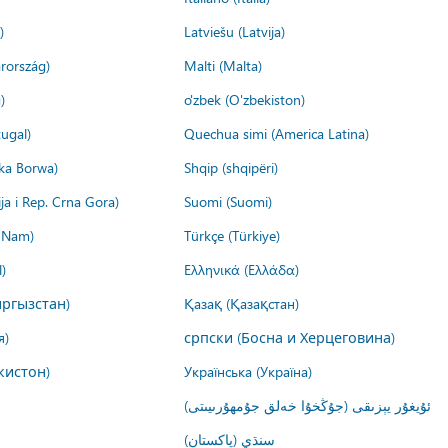
)
Latviešu (Latvija)
rország)
Malti (Malta)
)
o'zbek (O'zbekiston)
ugal)
Quechua simi (America Latina)
ika Borwa)
Shqip (shqipëri)
ija i Rep. Crna Gora)
Suomi (Suomi)
t Nam)
Türkçe (Türkiye)
)
Ελληνικά (Ελλάδα)
ргызстан)
Қазақ (Қазақстан)
я)
српски (Босна и Херцеговина)
кистон)
Українська (Україна)
ئۇيغۇر يېزىقى (جۇڭخۇا خەلق جۇمھۇرىيىتى)
سنڌي (پاکستان)