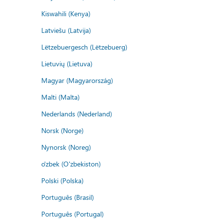
Kiswahili (Kenya)
Latviešu (Latvija)
Lëtzebuergesch (Lëtzebuerg)
Lietuvių (Lietuva)
Magyar (Magyarország)
Malti (Malta)
Nederlands (Nederland)
Norsk (Norge)
Nynorsk (Noreg)
o'zbek (O'zbekiston)
Polski (Polska)
Português (Brasil)
Português (Portugal)