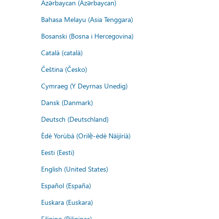
Azərbaycan (Azərbaycan)
Bahasa Melayu (Asia Tenggara)
Bosanski (Bosna i Hercegovina)
Català (català)
Čeština (Česko)
Cymraeg (Y Deyrnas Unedig)
Dansk (Danmark)
Deutsch (Deutschland)
Èdè Yorùbá (Orilẹ̀-èdè Nàìjíríà)
Eesti (Eesti)
English (United States)
Español (España)
Euskara (Euskara)
Filipino (Pilipinas)