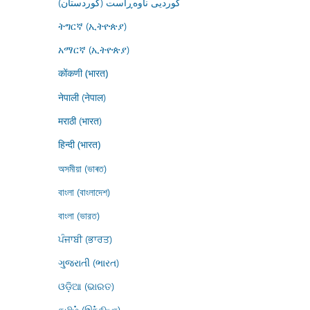
کوردیی ناوەڕاست (کوردستان)
ትግርኛ (ኢትዮጵያ)
አማርኛ (ኢትዮጵያ)
कोंकणी (भारत)
नेपाली (नेपाल)
मराठी (भारत)
हिन्दी (भारत)
অসমীয়া (ভাৰত)
বাংলা (বাংলাদেশ)
বাংলা (ভারত)
ਪੰਜਾਬੀ (ਭਾਰਤ)
ગુજરાતી (ભારત)
ଓଡ଼ିଆ (ଭାରତ)
தமிழ் (இந்தியா)