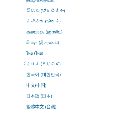
తెలుగు (భారతదేశం)
ಕನ್ನಡ (ಭಾರತ)
മലയാളം (ഇന്ത്യ)
සිංහල (ශ්‍රී ලංකාව)
ไทย (ไทย)
ខ្មែរ (កម្ពុជា)
한국어 (대한민국)
中文(中国)
日本語 (日本)
繁體中文 (台灣)