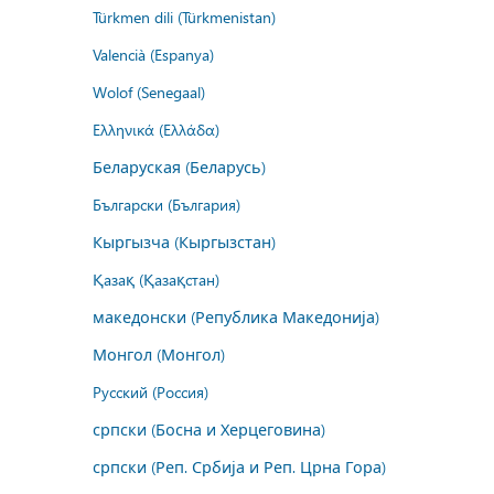
Türkmen dili (Türkmenistan)
Valencià (Espanya)
Wolof (Senegaal)
Ελληνικά (Ελλάδα)
Беларуская (Беларусь)
Български (България)
Кыргызча (Кыргызстан)
Қазақ (Қазақстан)
македонски (Република Македонија)
Монгол (Монгол)
Русский (Россия)
српски (Босна и Херцеговина)
српски (Реп. Србија и Реп. Црна Гора)