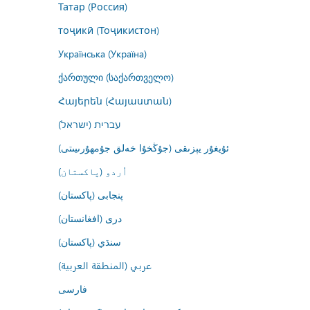
Татар (Россия)
тоҷикӣ (Тоҷикистон)
Українська (Україна)
ქართული (საქართველო)
Հայերեն (Հայաստան)
עברית (ישראל)
ئۇيغۇر يېزىقى (جۇڭخۇا خەلق جۇمھۇرىيىتى)
اُردو (پاکستان)
پنجابی (پاکستان)
درى (افغانستان)
سنڌي (پاکستان)
عربي (المنطقة العربية)
فارسى