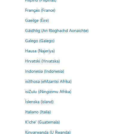
Français (France)
Gaeilge (Éire)
Gàidhlig (An Rìoghachd Aonaichte)
Galego (Galego)
Hausa (Najeriya)
Hrvatski (Hrvatska)
Indonesia (Indonesia)
isiXhosa (eMzantsi Afrika)
isiZulu (iNingizimu Afrika)
Íslenska (ísland)
Italiano (Italia)
K'iche' (Guatemala)
Kinyarwanda (U Rwanda)