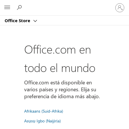
Iniciar
Microsoft
sesión
en
Office Store
tu
cuenta
Office.com en
todo el mundo
Office.com está disponible en
varios países y regiones. Elija su
preferencia de idioma más abajo.
Afrikaans (Suid-Afrika)
Asụsụ Igbo (Naịjịrịa)