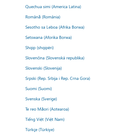
Quechua simi (America Latina)
Română (România)
Sesotho sa Leboa (Afrika Borwa)
Setswana (Aforika Borwa)
Shqip (shqipëri)
Slovenčina (Slovenská republika)
Slovenski (Slovenija)
Srpski (Rep. Srbija i Rep. Crna Gora)
Suomi (Suomi)
Svenska (Sverige)
Te reo Māori (Aotearoa)
Tiếng Việt (Việt Nam)
Türkçe (Türkiye)