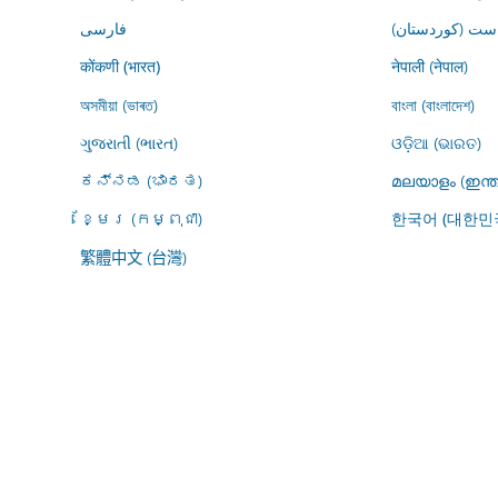
ڕاست (کوردستان
فارسى
नेपाली (नेपाल)
कोंकणी (भारत)
অসমীয়া (ভাৰত)
বাংলা (বাংলাদেশ)
ગુજરાતી (ભારત)
ଓଡ଼ିଆ (ଭାରତ)
ಕನ್ನಡ (ಭಾರತ)
മലയാളം (ഇന്ത
ខ្មែរ (កម្ពុជា)
한국어 (대한민
繁體中文 (台灣)