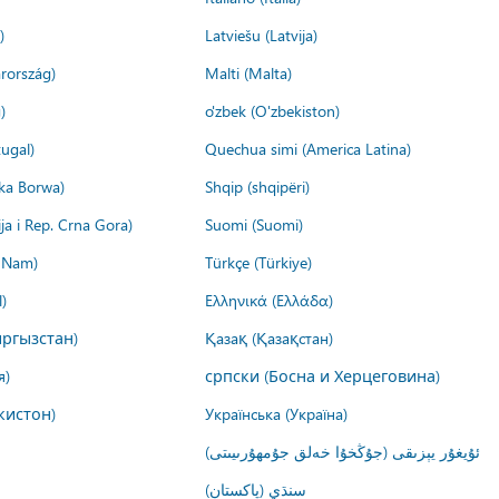
)
Latviešu (Latvija)
rország)
Malti (Malta)
)
o'zbek (O'zbekiston)
ugal)
Quechua simi (America Latina)
ika Borwa)
Shqip (shqipëri)
ija i Rep. Crna Gora)
Suomi (Suomi)
t Nam)
Türkçe (Türkiye)
)
Ελληνικά (Ελλάδα)
ргызстан)
Қазақ (Қазақстан)
я)
српски (Босна и Херцеговина)
кистон)
Українська (Україна)
ئۇيغۇر يېزىقى (جۇڭخۇا خەلق جۇمھۇرىيىتى)
سنڌي (پاکستان)