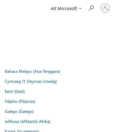
Sign
All Microsoft
in
to
your
account
Bahasa Melayu (Asia Tenggara)
Cymraeg (Y Deyrnas Unedig)
Eesti (Eesti)
Filipino (Pilipinas)
Galego (Galego)
isiXhosa (eMzantsi Afrika)
K'iche' (Guatemala)