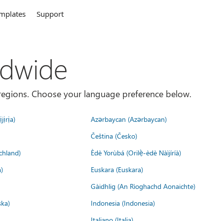
mplates
Support
ldwide
es/regions. Choose your language preference below.
jịrịa)
Azərbaycan (Azərbaycan)
Čeština (Česko)
chland)
Èdè Yorùbá (Orilẹ̀-èdè Nàìjíríà)
)
Euskara (Euskara)
Gàidhlig (An Rìoghachd Aonaichte)
ska)
Indonesia (Indonesia)
Italiano (Italia)