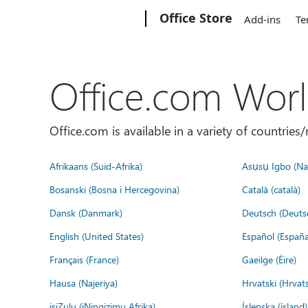
Microsoft
Office Store
Add-ins
Te
Office.com Wor
Office.com is available in a variety of countri
Afrikaans (Suid-Afrika)
Asụsụ Igbo (Naị
Bosanski (Bosna i Hercegovina)
Català (català)
Dansk (Danmark)
Deutsch (Deuts
English (United States)
Español (España
Français (France)
Gaeilge (Éire)
Hausa (Najeriya)
Hrvatski (Hrvat
isiZulu (iNingizimu Afrika)
Íslenska (ísland)