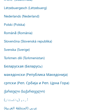
Lëtzebuergesch (Lëtzebuerg)
Nederlands (Nederland)
Polski (Polska)
Română (România)
Slovenčina (Slovenská republika)
Svenska (Sverige)
Türkmen dili (Türkmenistan)
Беларуская (Беларусь)
македонски (Република Македонија)
српски (Реп. Србија и Реп. Црна Гора)
ქართული (საქართველო)
اُردو (پاکستان)
عربي (المنطقة العربية)