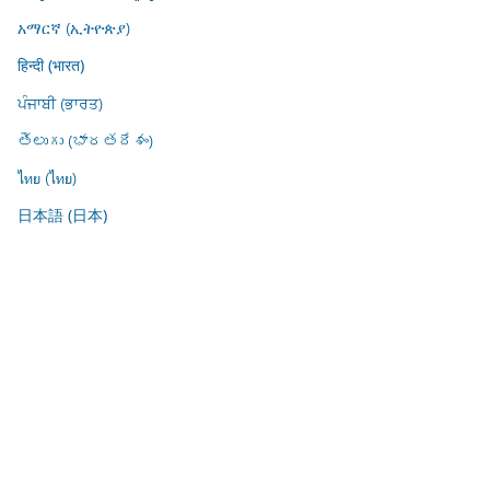
አማርኛ (ኢትዮጵያ)
हिन्दी (भारत)
ਪੰਜਾਬੀ (ਭਾਰਤ)
తెలుగు (భారతదేశం)
ไทย (ไทย)
日本語 (日本)