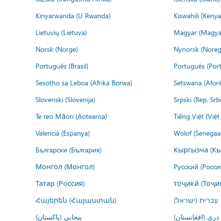
Kinyarwanda (U Rwanda)
Kiswahili (Kenya
Lietuvių (Lietuva)
Magyar (Magya
Norsk (Norge)
Nynorsk (Noreg
Português (Brasil)
Português (Port
Sesotho sa Leboa (Afrika Borwa)
Setswana (Afor
Slovenski (Slovenija)
Srpski (Rep. Srb
Te reo Māori (Aotearoa)
Tiếng Việt (Việ
Valencià (Espanya)
Wolof (Senegaal
Български (България)
Кыргызча (Кы
Монгол (Монгол)
Русский (Росси
Татар (Россия)
тоҷикӣ (Тоҷи
Հայերեն (Հայաստան)
עברית (ישראל)
درى (افغانستان)
پنجابی (پاکستان)