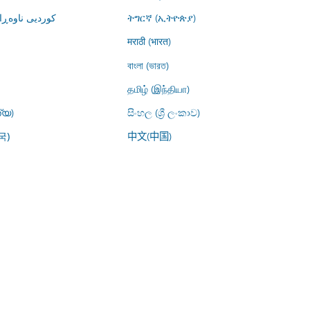
کوردیی ناوە)
ትግርኛ (ኢትዮጵያ)
मराठी (भारत)
বাংলা (ভারত)
தமிழ் (இந்தியா)
്യ)
සිංහල (ශ්‍රී ලංකාව)
中文(中国)
국)