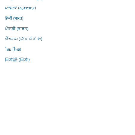
አማርኛ (ኢትዮጵያ)
हिन्दी (भारत)
ਪੰਜਾਬੀ (ਭਾਰਤ)
తెలుగు (భారతదేశం)
ไทย (ไทย)
日本語 (日本)