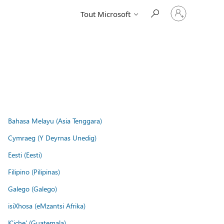
Connectez-
Tout Microsoft
vous
à
votre
compte
Bahasa Melayu (Asia Tenggara)
Cymraeg (Y Deyrnas Unedig)
Eesti (Eesti)
Filipino (Pilipinas)
Galego (Galego)
isiXhosa (eMzantsi Afrika)
K'iche' (Guatemala)