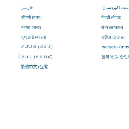
ڕاست (کوردستان
فارسى
नेपाली (नेपाल)
कोंकणी (भारत)
অসমীয়া (ভাৰত)
বাংলা (বাংলাদেশ)
ગુજરાતી (ભારત)
ଓଡ଼ିଆ (ଭାରତ)
ಕನ್ನಡ (ಭಾರತ)
മലയാളം (ഇന്ത
ខ្មែរ (កម្ពុជា)
한국어 (대한민
繁體中文 (台灣)