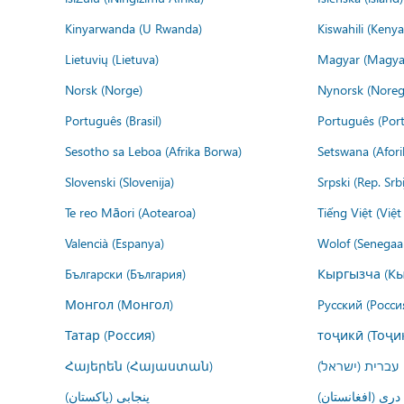
Kinyarwanda (U Rwanda)
Kiswahili (Kenya
Lietuvių (Lietuva)
Magyar (Magya
Norsk (Norge)
Nynorsk (Noreg
Português (Brasil)
Português (Port
Sesotho sa Leboa (Afrika Borwa)
Setswana (Afor
Slovenski (Slovenija)
Srpski (Rep. Srb
Te reo Māori (Aotearoa)
Tiếng Việt (Việ
Valencià (Espanya)
Wolof (Senegaal
Български (България)
Кыргызча (Кы
Монгол (Монгол)
Русский (Росси
Татар (Россия)
тоҷикӣ (Тоҷи
Հայերեն (Հայաստան)
עברית (ישראל)
درى (افغانستان)
پنجابی (پاکستان)