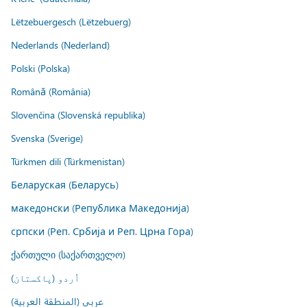
Lëtzebuergesch (Lëtzebuerg)
Nederlands (Nederland)
Polski (Polska)
Română (România)
Slovenčina (Slovenská republika)
Svenska (Sverige)
Türkmen dili (Türkmenistan)
Беларуская (Беларусь)
македонски (Република Македонија)
српски (Реп. Србија и Реп. Црна Гора)
ქართული (საქართველო)
اُردو (پاکستان)
عربي (المنطقة العربية)