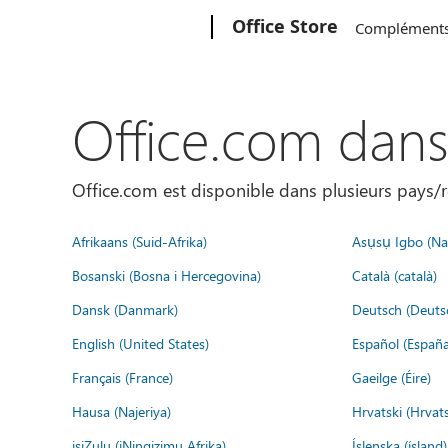
Microsoft
Office Store
Complément
Office.com dan
Office.com est disponible dans plusieurs pays/r
Afrikaans (Suid-Afrika)
Asụsụ Igbo (Naị
Bosanski (Bosna i Hercegovina)
Català (català)
Dansk (Danmark)
Deutsch (Deuts
English (United States)
Español (España
Français (France)
Gaeilge (Éire)
Hausa (Najeriya)
Hrvatski (Hrvat
isiZulu (iNingizimu Afrika)
Íslenska (ísland)