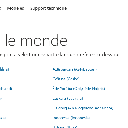
s
Modèles
Support technique
s le monde
égions. Sélectionnez votre langue préférée ci-dessous.
jịrịa)
Azərbaycan (Azərbaycan)
Čeština (Česko)
chland)
Èdè Yorùbá (Orilẹ̀-èdè Nàìjíríà)
)
Euskara (Euskara)
Gàidhlig (An Rìoghachd Aonaichte)
ska)
Indonesia (Indonesia)
Italiano (Italia)