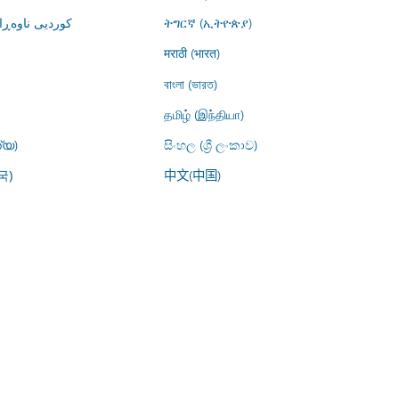
کوردیی ناوە)
ትግርኛ (ኢትዮጵያ)
मराठी (भारत)
বাংলা (ভারত)
தமிழ் (இந்தியா)
്യ)
සිංහල (ශ්‍රී ලංකාව)
中文(中国)
국)