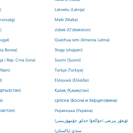
)
Latviešu (Latvija)
rország)
Malti (Malta)
)
o'zbek (O'zbekiston)
ugal)
Quechua simi (America Latina)
ika Borwa)
Shqip (shqipëri)
ija i Rep. Crna Gora)
Suomi (Suomi)
t Nam)
Türkçe (Türkiye)
)
Ελληνικά (Ελλάδα)
ргызстан)
Қазақ (Қазақстан)
я)
српски (Босна и Херцеговина)
кистон)
Українська (Україна)
ئۇيغۇر يېزىقى (جۇڭخۇا خەلق جۇمھۇرىيىتى)
سنڌي (پاکستان)