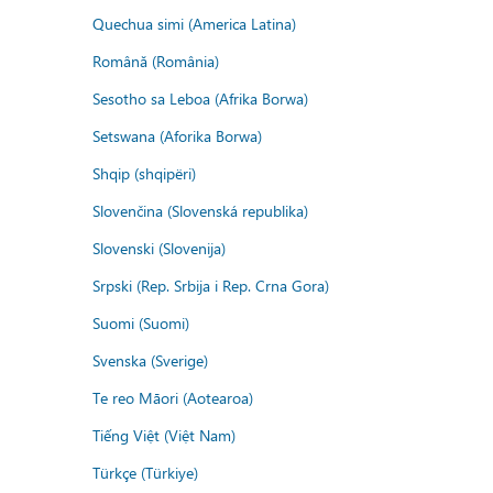
Quechua simi (America Latina)
Română (România)
Sesotho sa Leboa (Afrika Borwa)
Setswana (Aforika Borwa)
Shqip (shqipëri)
Slovenčina (Slovenská republika)
Slovenski (Slovenija)
Srpski (Rep. Srbija i Rep. Crna Gora)
Suomi (Suomi)
Svenska (Sverige)
Te reo Māori (Aotearoa)
Tiếng Việt (Việt Nam)
Türkçe (Türkiye)