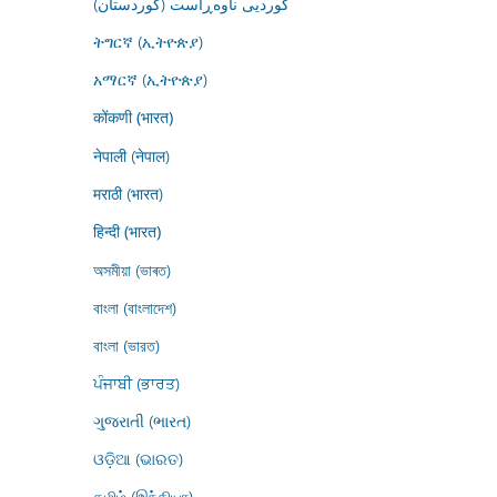
کوردیی ناوەڕاست (کوردستان)
ትግርኛ (ኢትዮጵያ)
አማርኛ (ኢትዮጵያ)
कोंकणी (भारत)
नेपाली (नेपाल)
मराठी (भारत)
हिन्दी (भारत)
অসমীয়া (ভাৰত)
বাংলা (বাংলাদেশ)
বাংলা (ভারত)
ਪੰਜਾਬੀ (ਭਾਰਤ)
ગુજરાતી (ભારત)
ଓଡ଼ିଆ (ଭାରତ)
தமிழ் (இந்தியா)