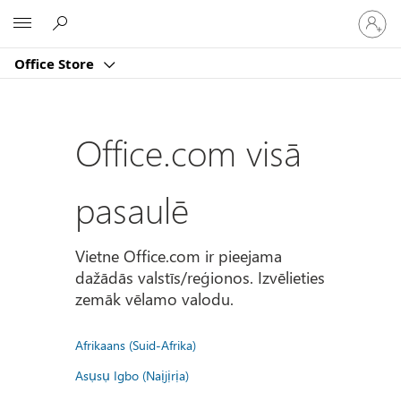
Pierakst
Microsoft
savā
kontā
Office Store
Office.com visā
pasaulē
Vietne Office.com ir pieejama
dažādās valstīs/reģionos. Izvēlieties
zemāk vēlamo valodu.
Afrikaans (Suid-Afrika)
Asụsụ Igbo (Naịjịrịa)