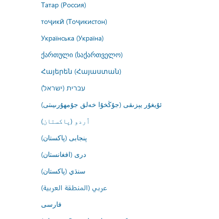
Татар (Россия)
тоҷикӣ (Тоҷикистон)
Українська (Україна)
ქართული (საქართველო)
Հայերեն (Հայաստան)
עברית (ישראל)
ئۇيغۇر يېزىقى (جۇڭخۇا خەلق جۇمھۇرىيىتى)
اُردو (پاکستان)
پنجابی (پاکستان)
درى (افغانستان)
سنڌي (پاکستان)
عربي (المنطقة العربية)
فارسى