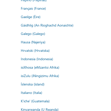
Français (France)
Gaeilge (Éire)
Gàidhlig (An Rìoghachd Aonaichte)
Galego (Galego)
Hausa (Najeriya)
Hrvatski (Hrvatska)
Indonesia (Indonesia)
isiXhosa (eMzantsi Afrika)
isiZulu (iNingizimu Afrika)
Íslenska (ísland)
Italiano (Italia)
K'iche' (Guatemala)
Kinyarwanda (U Rwanda)