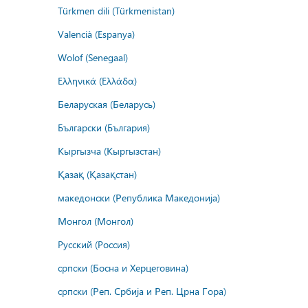
Türkmen dili (Türkmenistan)
Valencià (Espanya)
Wolof (Senegaal)
Ελληνικά (Ελλάδα)
Беларуская (Беларусь)
Български (България)
Кыргызча (Кыргызстан)
Қазақ (Қазақстан)
македонски (Република Македонија)
Монгол (Монгол)
Русский (Россия)
српски (Босна и Херцеговина)
српски (Реп. Србија и Реп. Црна Гора)