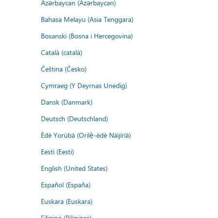
Azərbaycan (Azərbaycan)
Bahasa Melayu (Asia Tenggara)
Bosanski (Bosna i Hercegovina)
Català (català)
Čeština (Česko)
Cymraeg (Y Deyrnas Unedig)
Dansk (Danmark)
Deutsch (Deutschland)
Èdè Yorùbá (Orilẹ̀-èdè Nàìjíríà)
Eesti (Eesti)
English (United States)
Español (España)
Euskara (Euskara)
Filipino (Pilipinas)