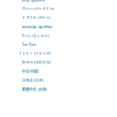
తెలుగు (భారతదేశం)
ಕನ್ನಡ (ಭಾರತ)
മലയാളം (ഇന്ത്യ)
සිංහල (ශ්‍රී ලංකාව)
ไทย (ไทย)
ខ្មែរ (កម្ពុជា)
한국어 (대한민국)
中文(中国)
日本語 (日本)
繁體中文 (台灣)