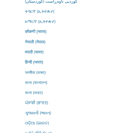
کوردیی ناوەڕاست (کوردستان)
ትግርኛ (ኢትዮጵያ)
አማርኛ (ኢትዮጵያ)
कोंकणी (भारत)
नेपाली (नेपाल)
मराठी (भारत)
हिन्दी (भारत)
অসমীয়া (ভাৰত)
বাংলা (বাংলাদেশ)
বাংলা (ভারত)
ਪੰਜਾਬੀ (ਭਾਰਤ)
ગુજરાતી (ભારત)
ଓଡ଼ିଆ (ଭାରତ)
தமிழ் (இந்தியா)