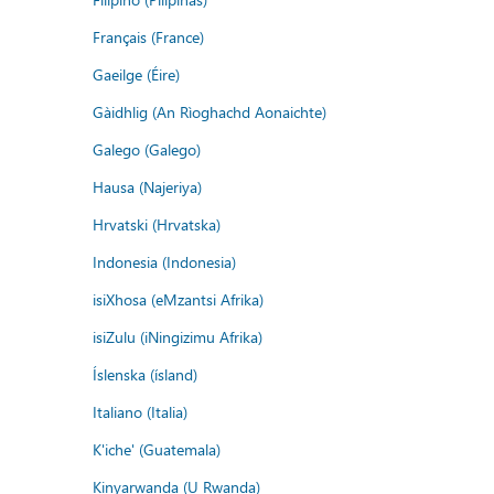
Français (France)
Gaeilge (Éire)
Gàidhlig (An Rìoghachd Aonaichte)
Galego (Galego)
Hausa (Najeriya)
Hrvatski (Hrvatska)
Indonesia (Indonesia)
isiXhosa (eMzantsi Afrika)
isiZulu (iNingizimu Afrika)
Íslenska (ísland)
Italiano (Italia)
K'iche' (Guatemala)
Kinyarwanda (U Rwanda)