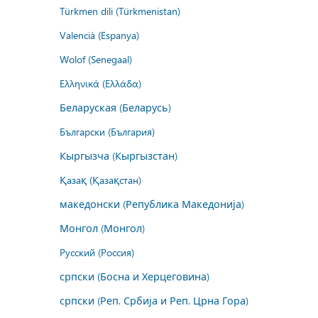
Türkmen dili (Türkmenistan)
Valencià (Espanya)
Wolof (Senegaal)
Ελληνικά (Ελλάδα)
Беларуская (Беларусь)
Български (България)
Кыргызча (Кыргызстан)
Қазақ (Қазақстан)
македонски (Република Македонија)
Монгол (Монгол)
Русский (Россия)
српски (Босна и Херцеговина)
српски (Реп. Србија и Реп. Црна Гора)