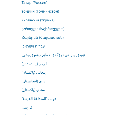
Татар (Россия)
тоҷикӣ (Тоҷикистон)
Українська (Україна)
ქართული (საქართველო)
Հայերեն (Հայաստան)
עברית (ישראל)
ئۇيغۇر يېزىقى (جۇڭخۇا خەلق جۇمھۇرىيىتى)
اُردو (پاکستان)
پنجابی (پاکستان)
درى (افغانستان)
سنڌي (پاکستان)
عربي (المنطقة العربية)
فارسى