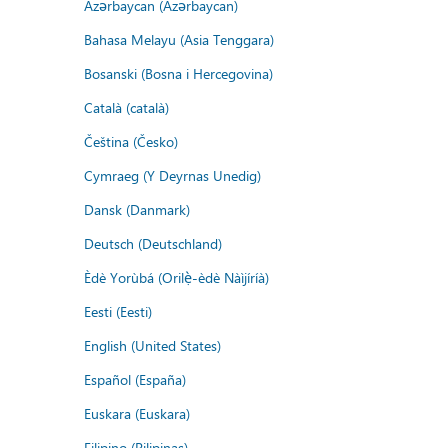
Azərbaycan (Azərbaycan)
Bahasa Melayu (Asia Tenggara)
Bosanski (Bosna i Hercegovina)
Català (català)
Čeština (Česko)
Cymraeg (Y Deyrnas Unedig)
Dansk (Danmark)
Deutsch (Deutschland)
Èdè Yorùbá (Orilẹ̀-èdè Nàìjíríà)
Eesti (Eesti)
English (United States)
Español (España)
Euskara (Euskara)
Filipino (Pilipinas)