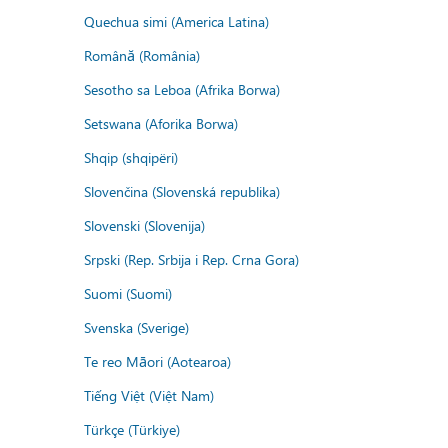
Quechua simi (America Latina)
Română (România)
Sesotho sa Leboa (Afrika Borwa)
Setswana (Aforika Borwa)
Shqip (shqipëri)
Slovenčina (Slovenská republika)
Slovenski (Slovenija)
Srpski (Rep. Srbija i Rep. Crna Gora)
Suomi (Suomi)
Svenska (Sverige)
Te reo Māori (Aotearoa)
Tiếng Việt (Việt Nam)
Türkçe (Türkiye)