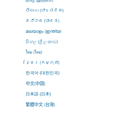
తెలుగు (భారతదేశం)
ಕನ್ನಡ (ಭಾರತ)
മലയാളം (ഇന്ത്യ)
සිංහල (ශ්‍රී ලංකාව)
ไทย (ไทย)
ខ្មែរ (កម្ពុជា)
한국어 (대한민국)
中文(中国)
日本語 (日本)
繁體中文 (台灣)