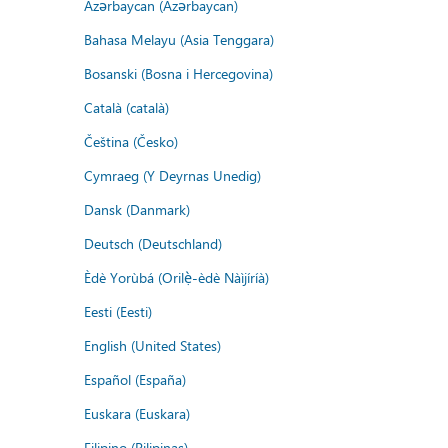
Azərbaycan (Azərbaycan)
Bahasa Melayu (Asia Tenggara)
Bosanski (Bosna i Hercegovina)
Català (català)
Čeština (Česko)
Cymraeg (Y Deyrnas Unedig)
Dansk (Danmark)
Deutsch (Deutschland)
Èdè Yorùbá (Orilẹ̀-èdè Nàìjíríà)
Eesti (Eesti)
English (United States)
Español (España)
Euskara (Euskara)
Filipino (Pilipinas)