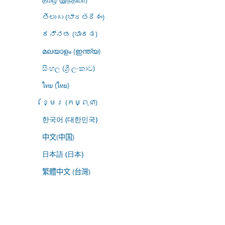
తెలుగు (భారతదేశం)
ಕನ್ನಡ (ಭಾರತ)
മലയാളം (ഇന്ത്യ)
සිංහල (ශ්‍රී ලංකාව)
ไทย (ไทย)
ខ្មែរ (កម្ពុជា)
한국어 (대한민국)
中文(中国)
日本語 (日本)
繁體中文 (台灣)