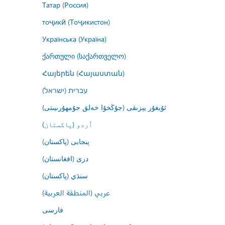
Татар (Россия)
тоҷикӣ (Тоҷикистон)
Українська (Україна)
ქართული (საქართველო)
Հայերեն (Հայաստան)
עברית (ישראל)
ئۇيغۇر يېزىقى (جۇڭخۇا خەلق جۇمھۇرىيىتى)
اُردو (پاکستان)
پنجابی (پاکستان)
درى (افغانستان)
سنڌي (پاکستان)
عربي (المنطقة العربية)
فارسى