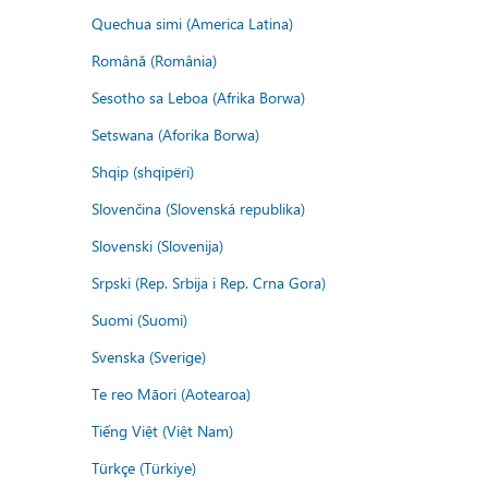
Quechua simi (America Latina)
Română (România)
Sesotho sa Leboa (Afrika Borwa)
Setswana (Aforika Borwa)
Shqip (shqipëri)
Slovenčina (Slovenská republika)
Slovenski (Slovenija)
Srpski (Rep. Srbija i Rep. Crna Gora)
Suomi (Suomi)
Svenska (Sverige)
Te reo Māori (Aotearoa)
Tiếng Việt (Việt Nam)
Türkçe (Türkiye)