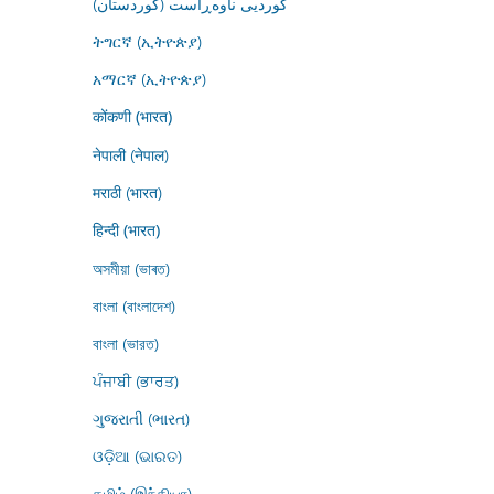
کوردیی ناوەڕاست (کوردستان)
ትግርኛ (ኢትዮጵያ)
አማርኛ (ኢትዮጵያ)
कोंकणी (भारत)
नेपाली (नेपाल)
मराठी (भारत)
हिन्दी (भारत)
অসমীয়া (ভাৰত)
বাংলা (বাংলাদেশ)
বাংলা (ভারত)
ਪੰਜਾਬੀ (ਭਾਰਤ)
ગુજરાતી (ભારત)
ଓଡ଼ିଆ (ଭାରତ)
தமிழ் (இந்தியா)