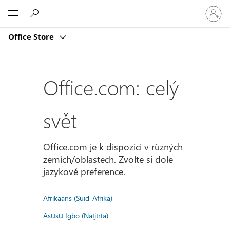
Přihlast
Microsoft
se
ke
Office Store
svému
účtu
Office.com: celý
svět
Office.com je k dispozici v různých
zemích/oblastech. Zvolte si dole
jazykové preference.
Afrikaans (Suid-Afrika)
Asụsụ Igbo (Naịjịrịa)