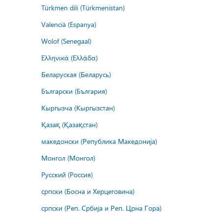
Türkmen dili (Türkmenistan)
Valencià (Espanya)
Wolof (Senegaal)
Ελληνικά (Ελλάδα)
Беларуская (Беларусь)
Български (България)
Кыргызча (Кыргызстан)
Қазақ (Қазақстан)
македонски (Република Македонија)
Монгол (Монгол)
Русский (Россия)
српски (Босна и Херцеговина)
српски (Реп. Србија и Реп. Црна Гора)