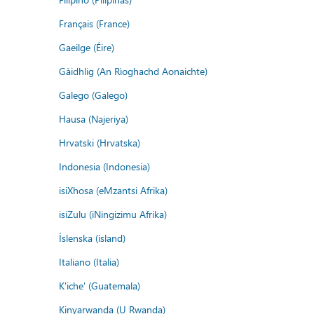
Français (France)
Gaeilge (Éire)
Gàidhlig (An Rìoghachd Aonaichte)
Galego (Galego)
Hausa (Najeriya)
Hrvatski (Hrvatska)
Indonesia (Indonesia)
isiXhosa (eMzantsi Afrika)
isiZulu (iNingizimu Afrika)
Íslenska (ísland)
Italiano (Italia)
K'iche' (Guatemala)
Kinyarwanda (U Rwanda)