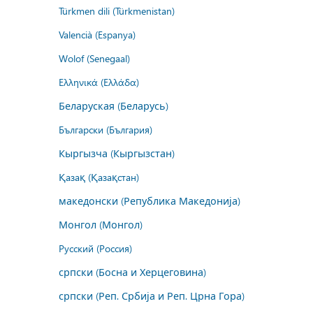
Türkmen dili (Türkmenistan)
Valencià (Espanya)
Wolof (Senegaal)
Ελληνικά (Ελλάδα)
Беларуская (Беларусь)
Български (България)
Кыргызча (Кыргызстан)
Қазақ (Қазақстан)
македонски (Република Македонија)
Монгол (Монгол)
Русский (Россия)
српски (Босна и Херцеговина)
српски (Реп. Србија и Реп. Црна Гора)