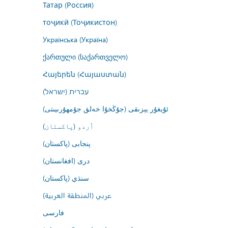
Татар (Россия)
тоҷикӣ (Тоҷикистон)
Українська (Україна)
ქართული (საქართველო)
Հայերեն (Հայաստան)
עברית (ישראל)
ئۇيغۇر يېزىقى (جۇڭخۇا خەلق جۇمھۇرىيىتى)
اُردو (پاکستان)
پنجابی (پاکستان)
درى (افغانستان)
سنڌي (پاکستان)
عربي (المنطقة العربية)
فارسى