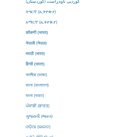
کوردیی ناوەڕاست (کوردستان)
ትግርኛ (ኢትዮጵያ)
አማርኛ (ኢትዮጵያ)
कोंकणी (भारत)
नेपाली (नेपाल)
मराठी (भारत)
हिन्दी (भारत)
অসমীয়া (ভাৰত)
বাংলা (বাংলাদেশ)
বাংলা (ভারত)
ਪੰਜਾਬੀ (ਭਾਰਤ)
ગુજરાતી (ભારત)
ଓଡ଼ିଆ (ଭାରତ)
தமிழ் (இந்தியா)