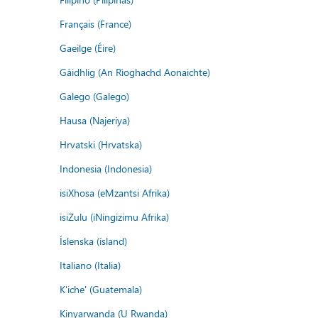
Français (France)
Gaeilge (Éire)
Gàidhlig (An Rìoghachd Aonaichte)
Galego (Galego)
Hausa (Najeriya)
Hrvatski (Hrvatska)
Indonesia (Indonesia)
isiXhosa (eMzantsi Afrika)
isiZulu (iNingizimu Afrika)
Íslenska (ísland)
Italiano (Italia)
K'iche' (Guatemala)
Kinyarwanda (U Rwanda)