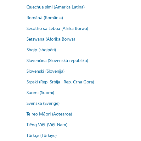
Quechua simi (America Latina)
Română (România)
Sesotho sa Leboa (Afrika Borwa)
Setswana (Aforika Borwa)
Shqip (shqipëri)
Slovenčina (Slovenská republika)
Slovenski (Slovenija)
Srpski (Rep. Srbija i Rep. Crna Gora)
Suomi (Suomi)
Svenska (Sverige)
Te reo Māori (Aotearoa)
Tiếng Việt (Việt Nam)
Türkçe (Türkiye)