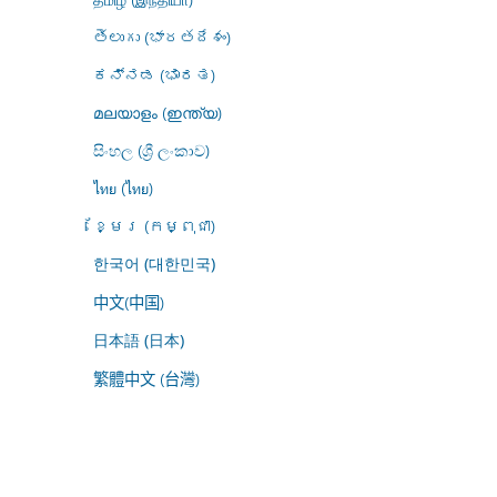
తెలుగు (భారతదేశం)
ಕನ್ನಡ (ಭಾರತ)
മലയാളം (ഇന്ത്യ)
සිංහල (ශ්‍රී ලංකාව)
ไทย (ไทย)
ខ្មែរ (កម្ពុជា)
한국어 (대한민국)
中文(中国)
日本語 (日本)
繁體中文 (台灣)