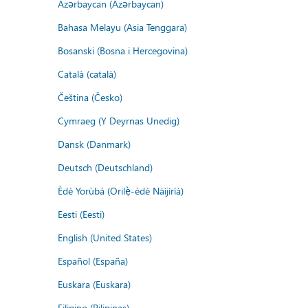
Azərbaycan (Azərbaycan)
Bahasa Melayu (Asia Tenggara)
Bosanski (Bosna i Hercegovina)
Català (català)
Čeština (Česko)
Cymraeg (Y Deyrnas Unedig)
Dansk (Danmark)
Deutsch (Deutschland)
Èdè Yorùbá (Orilẹ̀-èdè Nàìjíríà)
Eesti (Eesti)
English (United States)
Español (España)
Euskara (Euskara)
Filipino (Pilipinas)