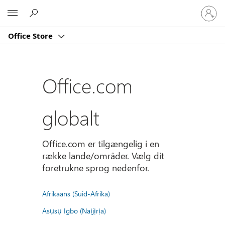
Log
Microsoft
på
din
Office Store
konto
Office.com
globalt
Office.com er tilgængelig i en
række lande/områder. Vælg dit
foretrukne sprog nedenfor.
Afrikaans (Suid-Afrika)
Asụsụ Igbo (Naịjịrịa)