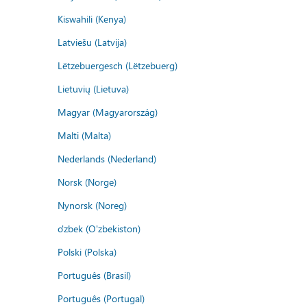
Kiswahili (Kenya)
Latviešu (Latvija)
Lëtzebuergesch (Lëtzebuerg)
Lietuvių (Lietuva)
Magyar (Magyarország)
Malti (Malta)
Nederlands (Nederland)
Norsk (Norge)
Nynorsk (Noreg)
o'zbek (O'zbekiston)
Polski (Polska)
Português (Brasil)
Português (Portugal)