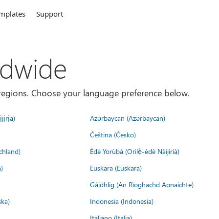
mplates
Support
ldwide
es/regions. Choose your language preference below.
jịrịa)
Azərbaycan (Azərbaycan)
Čeština (Česko)
chland)
Èdè Yorùbá (Orilẹ̀-èdè Nàìjíríà)
)
Euskara (Euskara)
Gàidhlig (An Rìoghachd Aonaichte)
ska)
Indonesia (Indonesia)
Italiano (Italia)