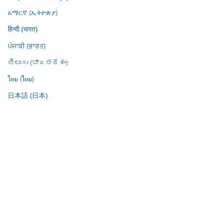
አማርኛ (ኢትዮጵያ)
हिन्दी (भारत)
ਪੰਜਾਬੀ (ਭਾਰਤ)
తెలుగు (భారతదేశం)
ไทย (ไทย)
日本語 (日本)