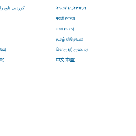
کوردیی ناوە)
ትግርኛ (ኢትዮጵያ)
मराठी (भारत)
বাংলা (ভারত)
தமிழ் (இந்தியா)
്യ)
සිංහල (ශ්‍රී ලංකාව)
中文(中国)
국)