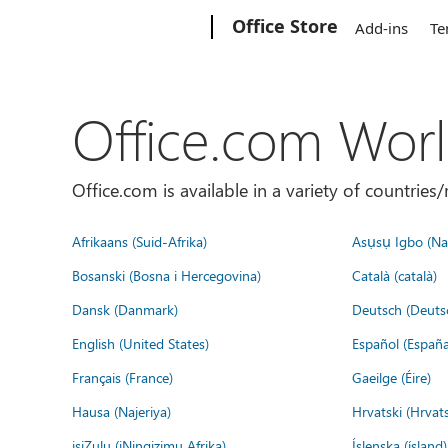
Microsoft
Office Store
Add-ins
Te
Office.com Wor
Office.com is available in a variety of countri
Afrikaans (Suid-Afrika)
Asụsụ Igbo (Naị
Bosanski (Bosna i Hercegovina)
Català (català)
Dansk (Danmark)
Deutsch (Deuts
English (United States)
Español (España
Français (France)
Gaeilge (Éire)
Hausa (Najeriya)
Hrvatski (Hrvat
isiZulu (iNingizimu Afrika)
Íslenska (ísland)