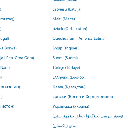
)
Latviešu (Latvija)
rország)
Malti (Malta)
)
o'zbek (O'zbekiston)
ugal)
Quechua simi (America Latina)
ika Borwa)
Shqip (shqipëri)
ija i Rep. Crna Gora)
Suomi (Suomi)
t Nam)
Türkçe (Türkiye)
)
Ελληνικά (Ελλάδα)
ргызстан)
Қазақ (Қазақстан)
я)
српски (Босна и Херцеговина)
кистон)
Українська (Україна)
ئۇيغۇر يېزىقى (جۇڭخۇا خەلق جۇمھۇرىيىتى)
سنڌي (پاکستان)