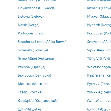
Kinyarwanda (U Rwanda)
Kiswahili (Kenya
Lietuvių (Lietuva)
Magyar (Magya
Norsk (Norge)
Nynorsk (Noreg
Português (Brasil)
Português (Port
Sesotho sa Leboa (Afrika Borwa)
Setswana (Afor
Slovenski (Slovenija)
Srpski (Rep. Srb
Te reo Māori (Aotearoa)
Tiếng Việt (Việ
Valencià (Espanya)
Wolof (Senegaal
Български (България)
Кыргызча (Кы
Монгол (Монгол)
Русский (Росси
Татар (Россия)
тоҷикӣ (Тоҷи
Հայերեն (Հայաստան)
עברית (ישראל)
درى (افغانستان)
پنجابی (پاکستان)