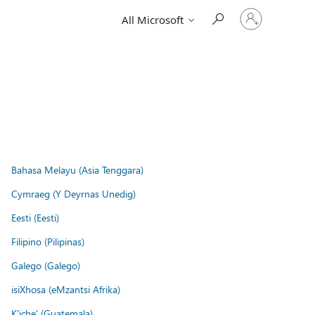
Sign
All Microsoft
in
to
your
account
Bahasa Melayu (Asia Tenggara)
Cymraeg (Y Deyrnas Unedig)
Eesti (Eesti)
Filipino (Pilipinas)
Galego (Galego)
isiXhosa (eMzantsi Afrika)
K'iche' (Guatemala)