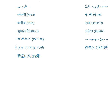
ڕاست (کوردستان
فارسى
नेपाली (नेपाल)
कोंकणी (भारत)
অসমীয়া (ভাৰত)
বাংলা (বাংলাদেশ)
ગુજરાતી (ભારત)
ଓଡ଼ିଆ (ଭାରତ)
ಕನ್ನಡ (ಭಾರತ)
മലയാളം (ഇന്ത
ខ្មែរ (កម្ពុជា)
한국어 (대한민
繁體中文 (台灣)