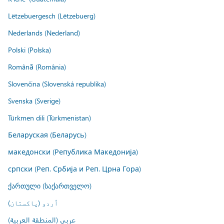
Lëtzebuergesch (Lëtzebuerg)
Nederlands (Nederland)
Polski (Polska)
Română (România)
Slovenčina (Slovenská republika)
Svenska (Sverige)
Türkmen dili (Türkmenistan)
Беларуская (Беларусь)
македонски (Република Македонија)
српски (Реп. Србија и Реп. Црна Гора)
ქართული (საქართველო)
اُردو (پاکستان)
عربي (المنطقة العربية)