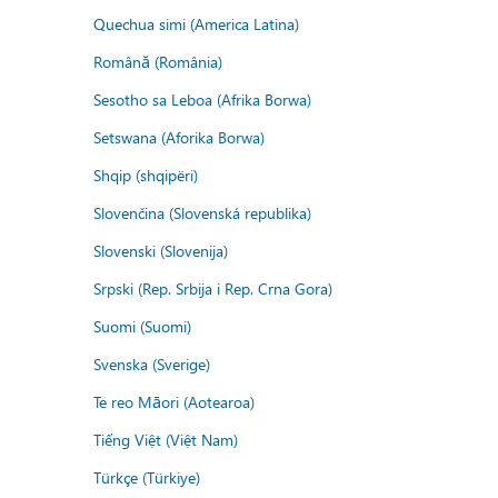
Quechua simi (America Latina)
Română (România)
Sesotho sa Leboa (Afrika Borwa)
Setswana (Aforika Borwa)
Shqip (shqipëri)
Slovenčina (Slovenská republika)
Slovenski (Slovenija)
Srpski (Rep. Srbija i Rep. Crna Gora)
Suomi (Suomi)
Svenska (Sverige)
Te reo Māori (Aotearoa)
Tiếng Việt (Việt Nam)
Türkçe (Türkiye)