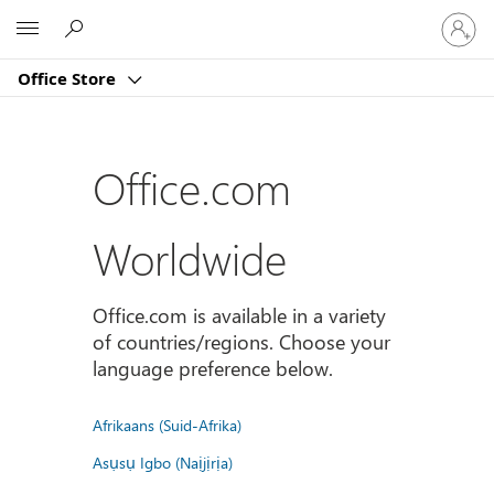
Sign
Microsoft
in
to
Office Store
your
account
Office.com
Worldwide
Office.com is available in a variety
of countries/regions. Choose your
language preference below.
Afrikaans (Suid-Afrika)
Asụsụ Igbo (Naịjịrịa)