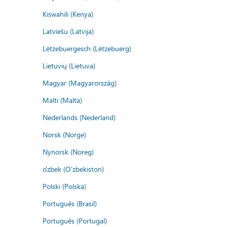
Kiswahili (Kenya)
Latviešu (Latvija)
Lëtzebuergesch (Lëtzebuerg)
Lietuvių (Lietuva)
Magyar (Magyarország)
Malti (Malta)
Nederlands (Nederland)
Norsk (Norge)
Nynorsk (Noreg)
o'zbek (O'zbekiston)
Polski (Polska)
Português (Brasil)
Português (Portugal)