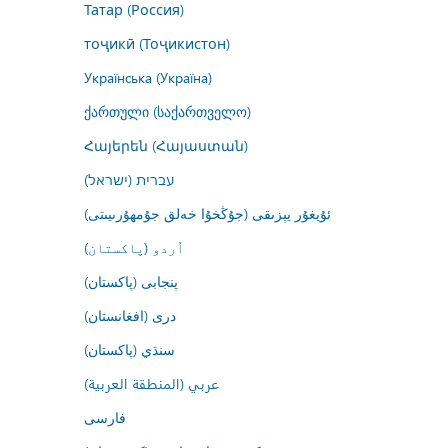
Татар (Россия)
тоҷикӣ (Тоҷикистон)
Українська (Україна)
ქართული (საქართველო)
Հայերեն (Հայաստան)
עברית (ישראל)
ئۇيغۇر يېزىقى (جۇڭخۇا خەلق جۇمھۇرىيىتى)
اُردو (پاکستان)
پنجابی (پاکستان)
درى (افغانستان)
سنڌي (پاکستان)
عربي (المنطقة العربية)
فارسى