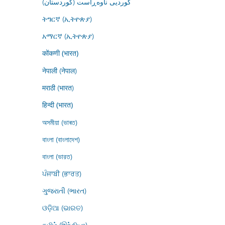
کوردیی ناوەڕاست (کوردستان)
ትግርኛ (ኢትዮጵያ)
አማርኛ (ኢትዮጵያ)
कोंकणी (भारत)
नेपाली (नेपाल)
मराठी (भारत)
हिन्दी (भारत)
অসমীয়া (ভাৰত)
বাংলা (বাংলাদেশ)
বাংলা (ভারত)
ਪੰਜਾਬੀ (ਭਾਰਤ)
ગુજરાતી (ભારત)
ଓଡ଼ିଆ (ଭାରତ)
தமிழ் (இந்தியா)