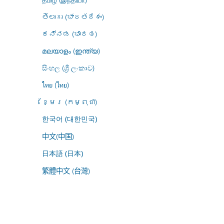
తెలుగు (భారతదేశం)
ಕನ್ನಡ (ಭಾರತ)
മലയാളം (ഇന്ത്യ)
සිංහල (ශ්‍රී ලංකාව)
ไทย (ไทย)
ខ្មែរ (កម្ពុជា)
한국어 (대한민국)
中文(中国)
日本語 (日本)
繁體中文 (台灣)