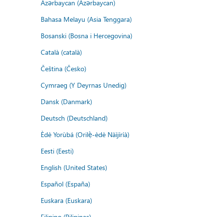
Azərbaycan (Azərbaycan)
Bahasa Melayu (Asia Tenggara)
Bosanski (Bosna i Hercegovina)
Català (català)
Čeština (Česko)
Cymraeg (Y Deyrnas Unedig)
Dansk (Danmark)
Deutsch (Deutschland)
Èdè Yorùbá (Orilẹ̀-èdè Nàìjíríà)
Eesti (Eesti)
English (United States)
Español (España)
Euskara (Euskara)
Filipino (Pilipinas)