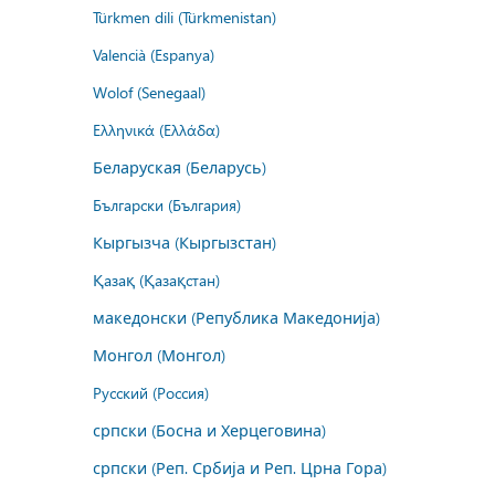
Türkmen dili (Türkmenistan)
Valencià (Espanya)
Wolof (Senegaal)
Ελληνικά (Ελλάδα)
Беларуская (Беларусь)
Български (България)
Кыргызча (Кыргызстан)
Қазақ (Қазақстан)
македонски (Република Македонија)
Монгол (Монгол)
Русский (Россия)
српски (Босна и Херцеговина)
српски (Реп. Србија и Реп. Црна Гора)