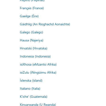
Français (France)
Gaeilge (Éire)
Gàidhlig (An Rìoghachd Aonaichte)
Galego (Galego)
Hausa (Najeriya)
Hrvatski (Hrvatska)
Indonesia (Indonesia)
isiXhosa (eMzantsi Afrika)
isiZulu (iNingizimu Afrika)
Íslenska (ísland)
Italiano (Italia)
K'iche' (Guatemala)
Kinyarwanda (U Rwanda)