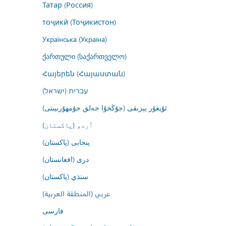
Татар (Россия)
тоҷикӣ (Тоҷикистон)
Українська (Україна)
ქართული (საქართველო)
Հայերեն (Հայաստան)
עברית (ישראל)
ئۇيغۇر يېزىقى (جۇڭخۇا خەلق جۇمھۇرىيىتى)
اُردو (پاکستان)
پنجابی (پاکستان)
درى (افغانستان)
سنڌي (پاکستان)
عربي (المنطقة العربية)
فارسى