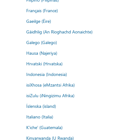
Français (France)
Gaeilge (Éire)
Gàidhlig (An Rìoghachd Aonaichte)
Galego (Galego)
Hausa (Najeriya)
Hrvatski (Hrvatska)
Indonesia (Indonesia)
isiXhosa (eMzantsi Afrika)
isiZulu (iNingizimu Afrika)
Íslenska (ísland)
Italiano (Italia)
K'iche' (Guatemala)
Kinyarwanda (U Rwanda)