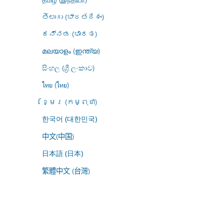
తెలుగు (భారతదేశం)
ಕನ್ನಡ (ಭಾರತ)
മലയാളം (ഇന്ത്യ)
සිංහල (ශ්‍රී ලංකාව)
ไทย (ไทย)
ខ្មែរ (កម្ពុជា)
한국어 (대한민국)
中文(中国)
日本語 (日本)
繁體中文 (台灣)