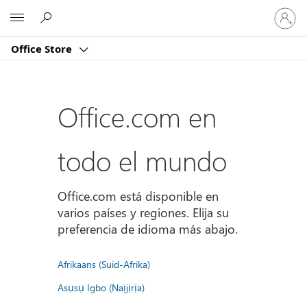
Iniciar
Microsoft
sesión
en
Office Store
tu
cuenta
Office.com en
todo el mundo
Office.com está disponible en
varios países y regiones. Elija su
preferencia de idioma más abajo.
Afrikaans (Suid-Afrika)
Asụsụ Igbo (Naịjịrịa)