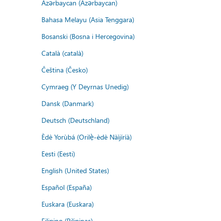
Azərbaycan (Azərbaycan)
Bahasa Melayu (Asia Tenggara)
Bosanski (Bosna i Hercegovina)
Català (català)
Čeština (Česko)
Cymraeg (Y Deyrnas Unedig)
Dansk (Danmark)
Deutsch (Deutschland)
Èdè Yorùbá (Orilẹ̀-èdè Nàìjíríà)
Eesti (Eesti)
English (United States)
Español (España)
Euskara (Euskara)
Filipino (Pilipinas)