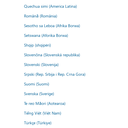
Quechua simi (America Latina)
Română (România)
Sesotho sa Leboa (Afrika Borwa)
Setswana (Aforika Borwa)
Shqip (shqipëri)
Slovenčina (Slovenská republika)
Slovenski (Slovenija)
Srpski (Rep. Srbija i Rep. Crna Gora)
Suomi (Suomi)
Svenska (Sverige)
Te reo Māori (Aotearoa)
Tiếng Việt (Việt Nam)
Türkçe (Türkiye)