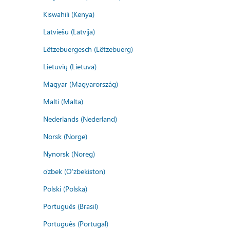
Kiswahili (Kenya)
Latviešu (Latvija)
Lëtzebuergesch (Lëtzebuerg)
Lietuvių (Lietuva)
Magyar (Magyarország)
Malti (Malta)
Nederlands (Nederland)
Norsk (Norge)
Nynorsk (Noreg)
o'zbek (O'zbekiston)
Polski (Polska)
Português (Brasil)
Português (Portugal)