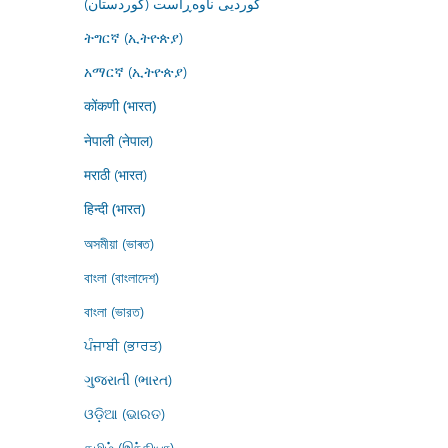
کوردیی ناوەڕاست (کوردستان)
ትግርኛ (ኢትዮጵያ)
አማርኛ (ኢትዮጵያ)
कोंकणी (भारत)
नेपाली (नेपाल)
मराठी (भारत)
हिन्दी (भारत)
অসমীয়া (ভাৰত)
বাংলা (বাংলাদেশ)
বাংলা (ভারত)
ਪੰਜਾਬੀ (ਭਾਰਤ)
ગુજરાતી (ભારત)
ଓଡ଼ିଆ (ଭାରତ)
தமிழ் (இந்தியா)