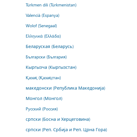
Türkmen dili (Türkmenistan)
Valencià (Espanya)
Wolof (Senegaal)
Ελληνικά (Ελλάδα)
Беларуская (Беларусь)
Български (България)
Кыргызча (Кыргызстан)
Қазақ (Қазақстан)
македонски (Република Македонија)
Монгол (Монгол)
Русский (Россия)
српски (Босна и Херцеговина)
српски (Реп. Србија и Реп. Црна Гора)