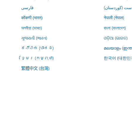
ڕاست (کوردستان
فارسى
नेपाली (नेपाल)
कोंकणी (भारत)
অসমীয়া (ভাৰত)
বাংলা (বাংলাদেশ)
ગુજરાતી (ભારત)
ଓଡ଼ିଆ (ଭାରତ)
ಕನ್ನಡ (ಭಾರತ)
മലയാളം (ഇന്ത
ខ្មែរ (កម្ពុជា)
한국어 (대한민
繁體中文 (台灣)