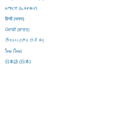
አማርኛ (ኢትዮጵያ)
हिन्दी (भारत)
ਪੰਜਾਬੀ (ਭਾਰਤ)
తెలుగు (భారతదేశం)
ไทย (ไทย)
日本語 (日本)