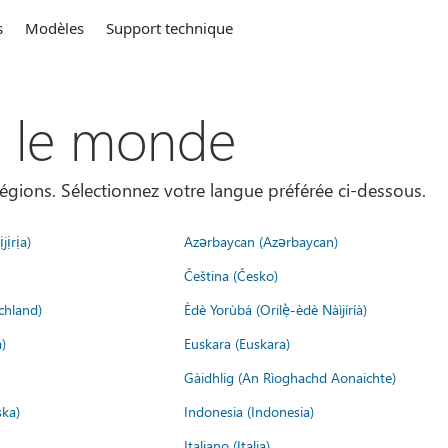
s
Modèles
Support technique
s le monde
égions. Sélectionnez votre langue préférée ci-dessous.
jịrịa)
Azərbaycan (Azərbaycan)
Čeština (Česko)
chland)
Èdè Yorùbá (Orilẹ̀-èdè Nàìjíríà)
)
Euskara (Euskara)
Gàidhlig (An Rìoghachd Aonaichte)
ska)
Indonesia (Indonesia)
Italiano (Italia)