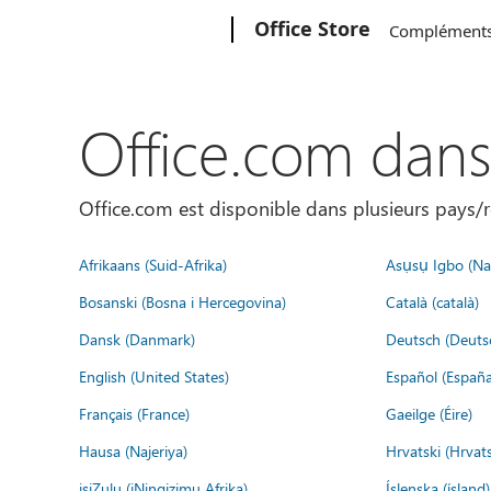
Microsoft
Office Store
Complément
Office.com dan
Office.com est disponible dans plusieurs pays/r
Afrikaans (Suid-Afrika)
Asụsụ Igbo (Naị
Bosanski (Bosna i Hercegovina)
Català (català)
Dansk (Danmark)
Deutsch (Deuts
English (United States)
Español (España
Français (France)
Gaeilge (Éire)
Hausa (Najeriya)
Hrvatski (Hrvat
isiZulu (iNingizimu Afrika)
Íslenska (ísland)