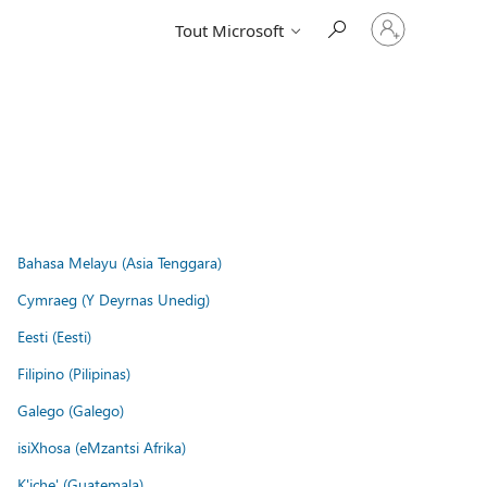
Connectez-
Tout Microsoft
vous
à
votre
compte
Bahasa Melayu (Asia Tenggara)
Cymraeg (Y Deyrnas Unedig)
Eesti (Eesti)
Filipino (Pilipinas)
Galego (Galego)
isiXhosa (eMzantsi Afrika)
K'iche' (Guatemala)