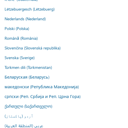
Lëtzebuergesch (Lëtzebuerg)
Nederlands (Nederland)
Polski (Polska)
Română (România)
Slovenčina (Slovenská republika)
Svenska (Sverige)
Türkmen dili (Türkmenistan)
Беларуская (Беларусь)
македонски (Република Македонија)
српски (Реп. Србија и Реп. Црна Гора)
ქართული (საქართველო)
اُردو (پاکستان)
عربي (المنطقة العربية)