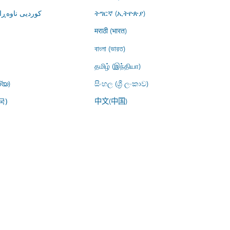
کوردیی ناوە)
ትግርኛ (ኢትዮጵያ)
मराठी (भारत)
বাংলা (ভারত)
தமிழ் (இந்தியா)
്യ)
සිංහල (ශ්‍රී ලංකාව)
中文(中国)
국)