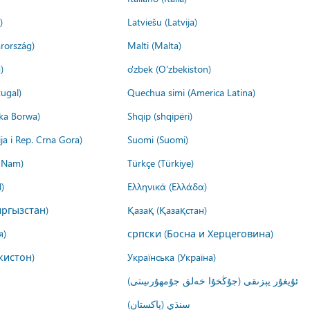
)
Latviešu (Latvija)
rország)
Malti (Malta)
)
o'zbek (O'zbekiston)
ugal)
Quechua simi (America Latina)
ika Borwa)
Shqip (shqipëri)
ija i Rep. Crna Gora)
Suomi (Suomi)
t Nam)
Türkçe (Türkiye)
)
Ελληνικά (Ελλάδα)
ргызстан)
Қазақ (Қазақстан)
я)
српски (Босна и Херцеговина)
кистон)
Українська (Україна)
ئۇيغۇر يېزىقى (جۇڭخۇا خەلق جۇمھۇرىيىتى)
سنڌي (پاکستان)