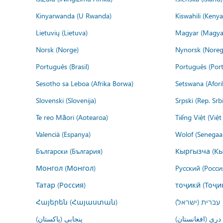
Kinyarwanda (U Rwanda)
Kiswahili (Kenya
Lietuvių (Lietuva)
Magyar (Magya
Norsk (Norge)
Nynorsk (Noreg
Português (Brasil)
Português (Port
Sesotho sa Leboa (Afrika Borwa)
Setswana (Afor
Slovenski (Slovenija)
Srpski (Rep. Srb
Te reo Māori (Aotearoa)
Tiếng Việt (Việ
Valencià (Espanya)
Wolof (Senegaal
Български (България)
Кыргызча (Кы
Монгол (Монгол)
Русский (Росси
Татар (Россия)
тоҷикӣ (Тоҷи
Հայերեն (Հայաստան)
עברית (ישראל)
درى (افغانستان)
پنجابی (پاکستان)