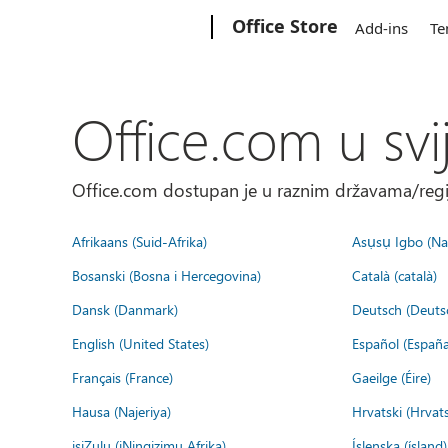
Microsoft
Office Store
Add-ins
Te
Office.com u svi
Office.com dostupan je u raznim državama/regija
Afrikaans (Suid-Afrika)
Asụsụ Igbo (Naị
Bosanski (Bosna i Hercegovina)
Català (català)
Dansk (Danmark)
Deutsch (Deuts
English (United States)
Español (España
Français (France)
Gaeilge (Éire)
Hausa (Najeriya)
Hrvatski (Hrvat
isiZulu (iNingizimu Afrika)
Íslenska (ísland)