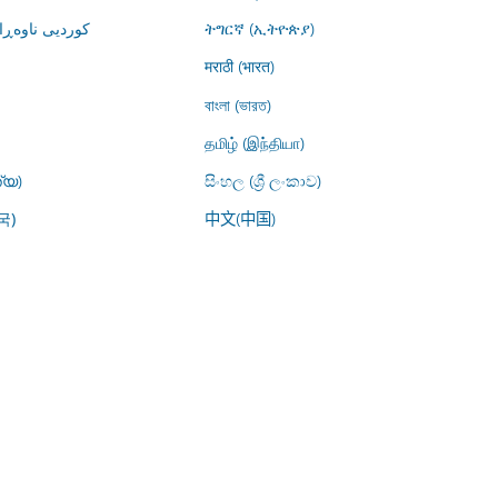
کوردیی ناوە)
ትግርኛ (ኢትዮጵያ)
मराठी (भारत)
বাংলা (ভারত)
தமிழ் (இந்தியா)
്യ)
සිංහල (ශ්‍රී ලංකාව)
中文(中国)
국)