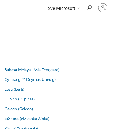
Prijavite
Sve Microsoft
se
u
svoj
račun
Bahasa Melayu (Asia Tenggara)
Cymraeg (Y Deyrnas Unedig)
Eesti (Eesti)
Filipino (Pilipinas)
Galego (Galego)
isiXhosa (eMzantsi Afrika)
K'iche' (Guatemala)