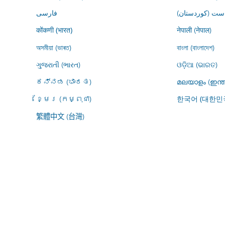
ڕاست (کوردستان
فارسى
नेपाली (नेपाल)
कोंकणी (भारत)
অসমীয়া (ভাৰত)
বাংলা (বাংলাদেশ)
ગુજરાતી (ભારત)
ଓଡ଼ିଆ (ଭାରତ)
ಕನ್ನಡ (ಭಾರತ)
മലയാളം (ഇന്ത
ខ្មែរ (កម្ពុជា)
한국어 (대한민
繁體中文 (台灣)