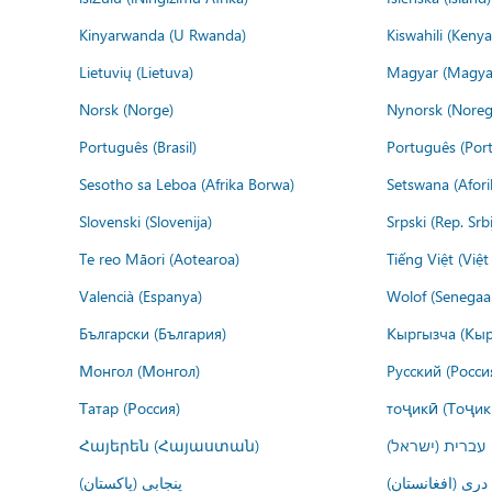
Kinyarwanda (U Rwanda)
Kiswahili (Kenya
Lietuvių (Lietuva)
Magyar (Magya
Norsk (Norge)
Nynorsk (Noreg
Português (Brasil)
Português (Port
Sesotho sa Leboa (Afrika Borwa)
Setswana (Afor
Slovenski (Slovenija)
Srpski (Rep. Srb
Te reo Māori (Aotearoa)
Tiếng Việt (Việ
Valencià (Espanya)
Wolof (Senegaal
Български (България)
Кыргызча (Кыр
Монгол (Монгол)
Русский (Росси
Татар (Россия)
тоҷикӣ (Тоҷик
Հայերեն (Հայաստան)
עברית (ישראל)
درى (افغانستان)
پنجابی (پاکستان)