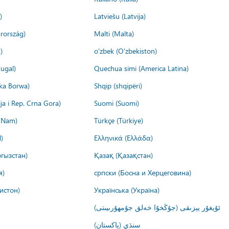
)
Latviešu (Latvija)
rország)
Malti (Malta)
)
o'zbek (O'zbekiston)
ugal)
Quechua simi (America Latina)
ika Borwa)
Shqip (shqipëri)
ija i Rep. Crna Gora)
Suomi (Suomi)
t Nam)
Türkçe (Türkiye)
)
Ελληνικά (Ελλάδα)
гызстан)
Қазақ (Қазақстан)
я)
српски (Босна и Херцеговина)
истон)
Українська (Україна)
ئۇيغۇر يېزىقى (جۇڭخۇا خەلق جۇمھۇرىيىتى)
سنڌي (پاکستان)