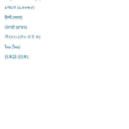
አማርኛ (ኢትዮጵያ)
हिन्दी (भारत)
ਪੰਜਾਬੀ (ਭਾਰਤ)
తెలుగు (భారతదేశం)
ไทย (ไทย)
日本語 (日本)