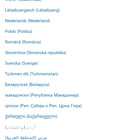
Lëtzebuergesch (Lëtzebuerg)
Nederlands (Nederland)
Polski (Polska)
Română (România)
Slovenčina (Slovenská republika)
Svenska (Sverige)
Türkmen dili (Türkmenistan)
Беларуская (Беларусь)
македонски (Република Македонија)
српски (Реп. Србија и Реп. Црна Гора)
ქართული (საქართველო)
اُردو (پاکستان)
عربي (المنطقة العربية)