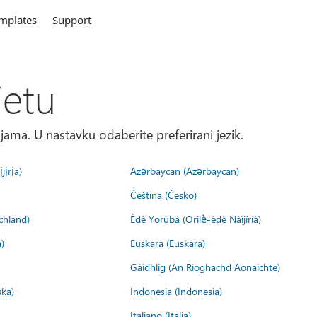
mplates
Support
jetu
ma. U nastavku odaberite preferirani jezik.
jịrịa)
Azərbaycan (Azərbaycan)
Čeština (Česko)
chland)
Èdè Yorùbá (Orilẹ̀-èdè Nàìjíríà)
)
Euskara (Euskara)
Gàidhlig (An Rìoghachd Aonaichte)
ska)
Indonesia (Indonesia)
Italiano (Italia)