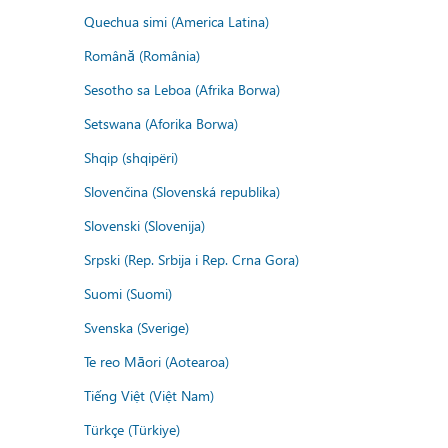
Quechua simi (America Latina)
Română (România)
Sesotho sa Leboa (Afrika Borwa)
Setswana (Aforika Borwa)
Shqip (shqipëri)
Slovenčina (Slovenská republika)
Slovenski (Slovenija)
Srpski (Rep. Srbija i Rep. Crna Gora)
Suomi (Suomi)
Svenska (Sverige)
Te reo Māori (Aotearoa)
Tiếng Việt (Việt Nam)
Türkçe (Türkiye)