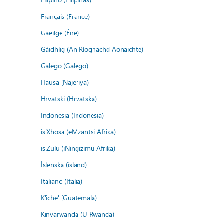
Français (France)
Gaeilge (Éire)
Gàidhlig (An Rìoghachd Aonaichte)
Galego (Galego)
Hausa (Najeriya)
Hrvatski (Hrvatska)
Indonesia (Indonesia)
isiXhosa (eMzantsi Afrika)
isiZulu (iNingizimu Afrika)
Íslenska (ísland)
Italiano (Italia)
K'iche' (Guatemala)
Kinyarwanda (U Rwanda)