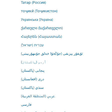
Татар (Россия)
тоҷикӣ (Тоҷикистон)
Українська (Україна)
ქართული (საქართველო)
Հայերեն (Հայաստան)
עברית (ישראל)
ئۇيغۇر يېزىقى (جۇڭخۇا خەلق جۇمھۇرىيىتى)
اُردو (پاکستان)
پنجابی (پاکستان)
درى (افغانستان)
سنڌي (پاکستان)
عربي (المنطقة العربية)
فارسى