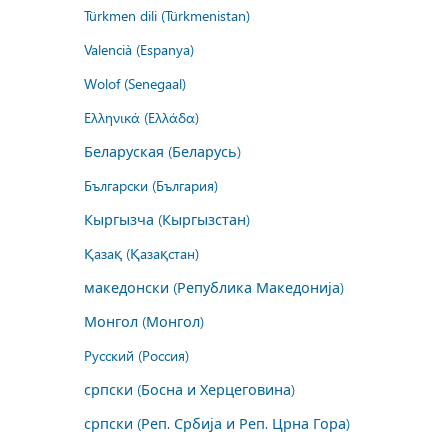
Türkmen dili (Türkmenistan)
Valencià (Espanya)
Wolof (Senegaal)
Ελληνικά (Ελλάδα)
Беларуская (Беларусь)
Български (България)
Кыргызча (Кыргызстан)
Қазақ (Қазақстан)
македонски (Република Македонија)
Монгол (Монгол)
Русский (Россия)
српски (Босна и Херцеговина)
српски (Реп. Србија и Реп. Црна Гора)