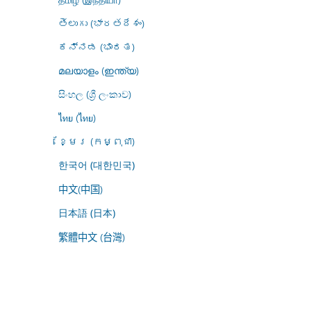
తెలుగు (భారతదేశం)
ಕನ್ನಡ (ಭಾರತ)
മലയാളം (ഇന്ത്യ)
සිංහල (ශ්‍රී ලංකාව)
ไทย (ไทย)
ខ្មែរ (កម្ពុជា)
한국어 (대한민국)
中文(中国)
日本語 (日本)
繁體中文 (台灣)