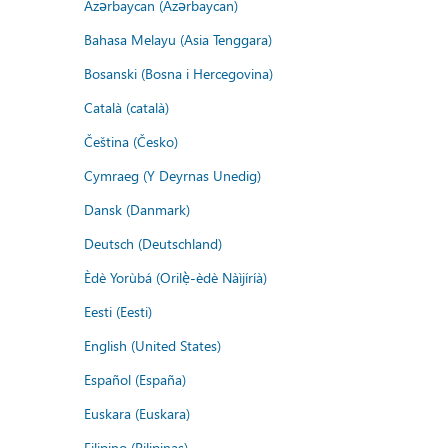
Azərbaycan (Azərbaycan)
Bahasa Melayu (Asia Tenggara)
Bosanski (Bosna i Hercegovina)
Català (català)
Čeština (Česko)
Cymraeg (Y Deyrnas Unedig)
Dansk (Danmark)
Deutsch (Deutschland)
Èdè Yorùbá (Orilẹ̀-èdè Nàìjíríà)
Eesti (Eesti)
English (United States)
Español (España)
Euskara (Euskara)
Filipino (Pilipinas)