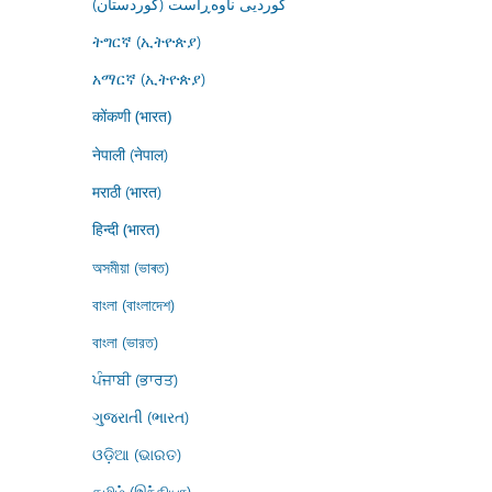
کوردیی ناوەڕاست (کوردستان)
ትግርኛ (ኢትዮጵያ)
አማርኛ (ኢትዮጵያ)
कोंकणी (भारत)
नेपाली (नेपाल)
मराठी (भारत)
हिन्दी (भारत)
অসমীয়া (ভাৰত)
বাংলা (বাংলাদেশ)
বাংলা (ভারত)
ਪੰਜਾਬੀ (ਭਾਰਤ)
ગુજરાતી (ભારત)
ଓଡ଼ିଆ (ଭାରତ)
தமிழ் (இந்தியா)