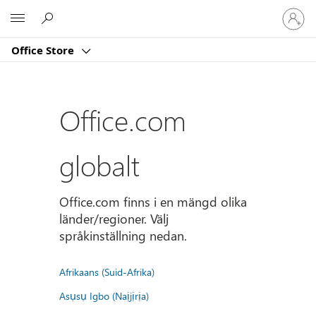
Logga
Microsoft
in
på
Office Store
ditt
konto
Office.com
globalt
Office.com finns i en mängd olika
länder/regioner. Välj
språkinställning nedan.
Afrikaans (Suid-Afrika)
Asụsụ Igbo (Naịjịrịa)