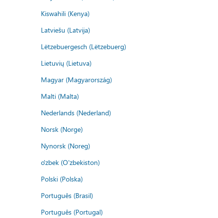
Kiswahili (Kenya)
Latviešu (Latvija)
Lëtzebuergesch (Lëtzebuerg)
Lietuvių (Lietuva)
Magyar (Magyarország)
Malti (Malta)
Nederlands (Nederland)
Norsk (Norge)
Nynorsk (Noreg)
o'zbek (O'zbekiston)
Polski (Polska)
Português (Brasil)
Português (Portugal)