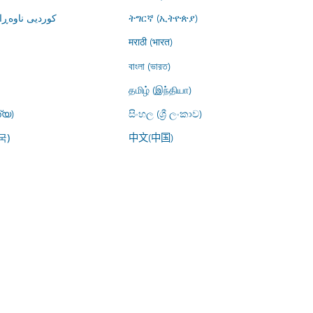
کوردیی ناوە)
ትግርኛ (ኢትዮጵያ)
मराठी (भारत)
বাংলা (ভারত)
தமிழ் (இந்தியா)
്യ)
සිංහල (ශ්‍රී ලංකාව)
中文(中国)
국)