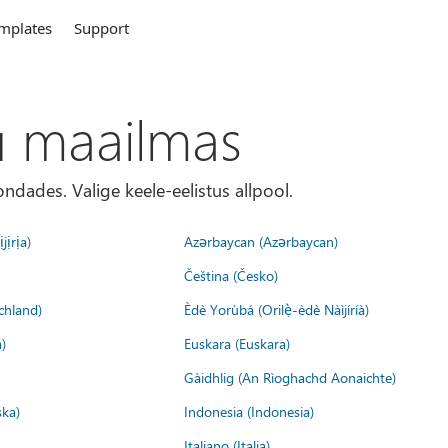
mplates
Support
u maailmas
ondades. Valige keele-eelistus allpool.
jịrịa)
Azərbaycan (Azərbaycan)
Čeština (Česko)
chland)
Èdè Yorùbá (Orilẹ̀-èdè Nàìjíríà)
)
Euskara (Euskara)
Gàidhlig (An Rìoghachd Aonaichte)
ska)
Indonesia (Indonesia)
Italiano (Italia)