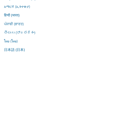
አማርኛ (ኢትዮጵያ)
हिन्दी (भारत)
ਪੰਜਾਬੀ (ਭਾਰਤ)
తెలుగు (భారతదేశం)
ไทย (ไทย)
日本語 (日本)