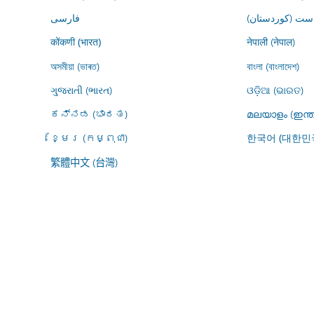
ڕاست (کوردستان
فارسى
नेपाली (नेपाल)
कोंकणी (भारत)
অসমীয়া (ভাৰত)
বাংলা (বাংলাদেশ)
ગુજરાતી (ભારત)
ଓଡ଼ିଆ (ଭାରତ)
ಕನ್ನಡ (ಭಾರತ)
മലയാളം (ഇന്ത
ខ្មែរ (កម្ពុជា)
한국어 (대한민
繁體中文 (台灣)