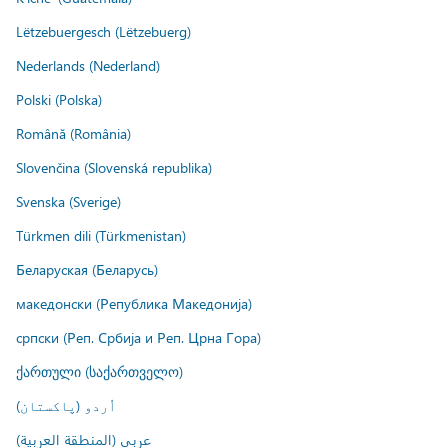
Lëtzebuergesch (Lëtzebuerg)
Nederlands (Nederland)
Polski (Polska)
Română (România)
Slovenčina (Slovenská republika)
Svenska (Sverige)
Türkmen dili (Türkmenistan)
Беларуская (Беларусь)
македонски (Република Македонија)
српски (Реп. Србија и Реп. Црна Гора)
ქართული (საქართველო)
اُردو (پاکستان)
عربي (المنطقة العربية)