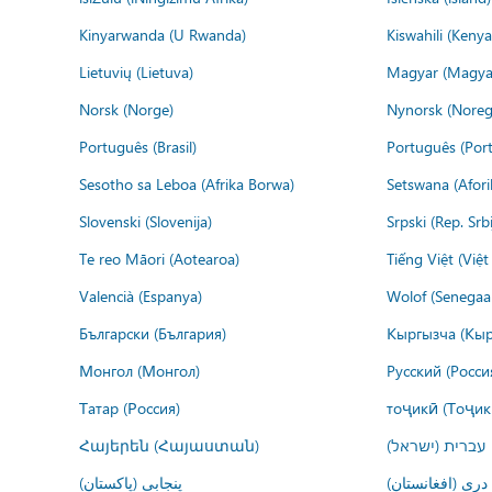
Kinyarwanda (U Rwanda)
Kiswahili (Kenya
Lietuvių (Lietuva)
Magyar (Magya
Norsk (Norge)
Nynorsk (Noreg
Português (Brasil)
Português (Port
Sesotho sa Leboa (Afrika Borwa)
Setswana (Afor
Slovenski (Slovenija)
Srpski (Rep. Srb
Te reo Māori (Aotearoa)
Tiếng Việt (Việ
Valencià (Espanya)
Wolof (Senegaal
Български (България)
Кыргызча (Кыр
Монгол (Монгол)
Русский (Росси
Татар (Россия)
тоҷикӣ (Тоҷик
Հայերեն (Հայաստան)
עברית (ישראל)
درى (افغانستان)
پنجابی (پاکستان)