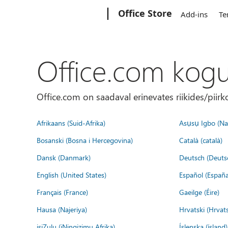
Microsoft
Office Store
Add-ins
Te
Office.com kog
Office.com on saadaval erinevates riikides/piirk
Afrikaans (Suid-Afrika)
Asụsụ Igbo (Naị
Bosanski (Bosna i Hercegovina)
Català (català)
Dansk (Danmark)
Deutsch (Deuts
English (United States)
Español (España
Français (France)
Gaeilge (Éire)
Hausa (Najeriya)
Hrvatski (Hrvat
isiZulu (iNingizimu Afrika)
Íslenska (ísland)