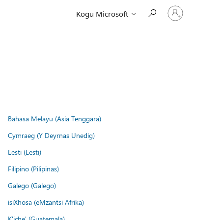
Logige
Kogu Microsoft
sisse
oma
kontole
Bahasa Melayu (Asia Tenggara)
Cymraeg (Y Deyrnas Unedig)
Eesti (Eesti)
Filipino (Pilipinas)
Galego (Galego)
isiXhosa (eMzantsi Afrika)
K'iche' (Guatemala)