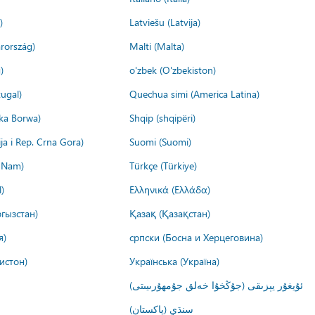
)
Latviešu (Latvija)
rország)
Malti (Malta)
)
o'zbek (O'zbekiston)
ugal)
Quechua simi (America Latina)
ika Borwa)
Shqip (shqipëri)
ija i Rep. Crna Gora)
Suomi (Suomi)
t Nam)
Türkçe (Türkiye)
)
Ελληνικά (Ελλάδα)
гызстан)
Қазақ (Қазақстан)
я)
српски (Босна и Херцеговина)
истон)
Українська (Україна)
ئۇيغۇر يېزىقى (جۇڭخۇا خەلق جۇمھۇرىيىتى)
سنڌي (پاکستان)