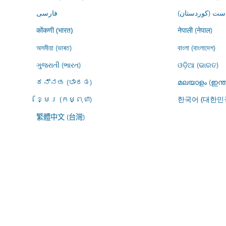
ڕاست (کوردستان
فارسى
नेपाली (नेपाल)
कोंकणी (भारत)
অসমীয়া (ভাৰত)
বাংলা (বাংলাদেশ)
ગુજરાતી (ભારત)
ଓଡ଼ିଆ (ଭାରତ)
ಕನ್ನಡ (ಭಾರತ)
മലയാളം (ഇന്ത
ខ្មែរ (កម្ពុជា)
한국어 (대한민
繁體中文 (台灣)