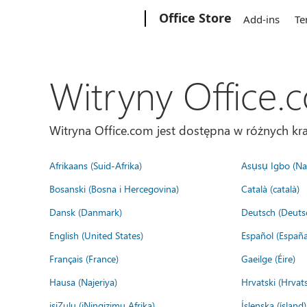
Microsoft
Office Store
Add-ins
Te
Witryny Office.
Witryna Office.com jest dostępna w różnych kra
Afrikaans (Suid-Afrika)
Asụsụ Igbo (Naị
Bosanski (Bosna i Hercegovina)
Català (català)
Dansk (Danmark)
Deutsch (Deuts
English (United States)
Español (España
Français (France)
Gaeilge (Éire)
Hausa (Najeriya)
Hrvatski (Hrvat
isiZulu (iNingizimu Afrika)
Íslenska (ísland)