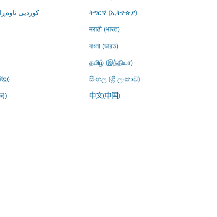
کوردیی ناوە)
ትግርኛ (ኢትዮጵያ)
मराठी (भारत)
বাংলা (ভারত)
தமிழ் (இந்தியா)
്യ)
සිංහල (ශ්‍රී ලංකාව)
中文(中国)
국)