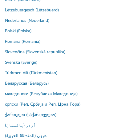
Lëtzebuergesch (Lëtzebuerg)
Nederlands (Nederland)
Polski (Polska)
Română (România)
Slovenčina (Slovenská republika)
Svenska (Sverige)
Türkmen dili (Türkmenistan)
Беларуская (Беларусь)
македонски (Република Македонија)
српски (Реп. Србија и Реп. Црна Гора)
ქართული (საქართველო)
اُردو (پاکستان)
عربي (المنطقة العربية)