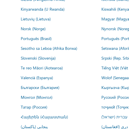
Kinyarwanda (U Rwanda)
Kiswahili (Kenya
Lietuvių (Lietuva)
Magyar (Magya
Norsk (Norge)
Nynorsk (Noreg
Português (Brasil)
Português (Port
Sesotho sa Leboa (Afrika Borwa)
Setswana (Afor
Slovenski (Slovenija)
Srpski (Rep. Srb
Te reo Māori (Aotearoa)
Tiếng Việt (Việ
Valencià (Espanya)
Wolof (Senegaal
Български (България)
Кыргызча (Кыр
Монгол (Монгол)
Русский (Росси
Татар (Россия)
тоҷикӣ (Тоҷик
Հայերեն (Հայաստան)
עברית (ישראל)
درى (افغانستان)
پنجابی (پاکستان)