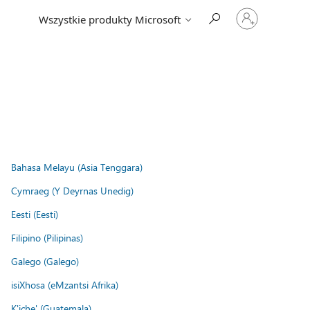
Zaloguj
Wszystkie produkty Microsoft
się
do
swojego
konta
Bahasa Melayu (Asia Tenggara)
Cymraeg (Y Deyrnas Unedig)
Eesti (Eesti)
Filipino (Pilipinas)
Galego (Galego)
isiXhosa (eMzantsi Afrika)
K'iche' (Guatemala)