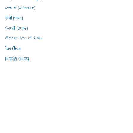
አማርኛ (ኢትዮጵያ)
हिन्दी (भारत)
ਪੰਜਾਬੀ (ਭਾਰਤ)
తెలుగు (భారతదేశం)
ไทย (ไทย)
日本語 (日本)