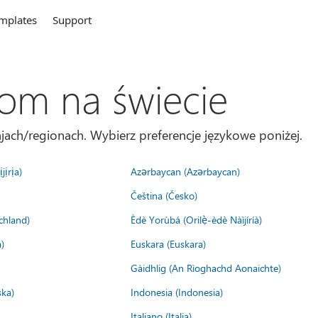
mplates
Support
com na świecie
jach/regionach. Wybierz preferencje językowe poniżej.
jịrịa)
Azərbaycan (Azərbaycan)
Čeština (Česko)
chland)
Èdè Yorùbá (Orilẹ̀-èdè Nàìjíríà)
)
Euskara (Euskara)
Gàidhlig (An Rìoghachd Aonaichte)
ska)
Indonesia (Indonesia)
Italiano (Italia)