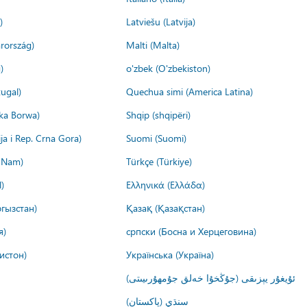
)
Latviešu (Latvija)
rország)
Malti (Malta)
)
o'zbek (O'zbekiston)
ugal)
Quechua simi (America Latina)
ika Borwa)
Shqip (shqipëri)
ija i Rep. Crna Gora)
Suomi (Suomi)
t Nam)
Türkçe (Türkiye)
)
Ελληνικά (Ελλάδα)
гызстан)
Қазақ (Қазақстан)
я)
српски (Босна и Херцеговина)
истон)
Українська (Україна)
ئۇيغۇر يېزىقى (جۇڭخۇا خەلق جۇمھۇرىيىتى)
سنڌي (پاکستان)