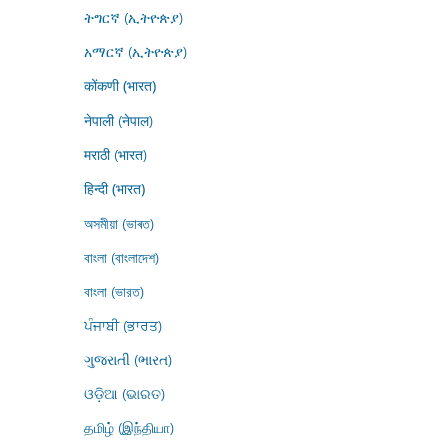
ትግርኛ (ኢትዮጵያ)
አማርኛ (ኢትዮጵያ)
कोंकणी (भारत)
नेपाली (नेपाल)
मराठी (भारत)
हिन्दी (भारत)
অসমীয়া (ভাৰত)
বাংলা (বাংলাদেশ)
বাংলা (ভারত)
ਪੰਜਾਬੀ (ਭਾਰਤ)
ગુજરાતી (ભારત)
ଓଡ଼ିଆ (ଭାରତ)
தமிழ் (இந்தியா)