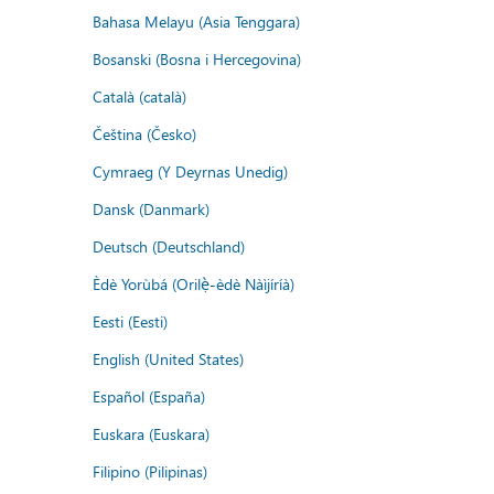
Bahasa Melayu (Asia Tenggara)
Bosanski (Bosna i Hercegovina)
Català (català)
Čeština (Česko)
Cymraeg (Y Deyrnas Unedig)
Dansk (Danmark)
Deutsch (Deutschland)
Èdè Yorùbá (Orilẹ̀-èdè Nàìjíríà)
Eesti (Eesti)
English (United States)
Español (España)
Euskara (Euskara)
Filipino (Pilipinas)