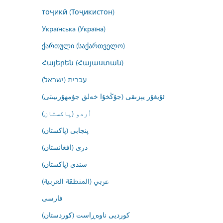
тоҷикӣ (Тоҷикистон)
Українська (Україна)
ქართული (საქართველო)
Հայերեն (Հայաստան)
עברית (ישראל)
ئۇيغۇر يېزىقى (جۇڭخۇا خەلق جۇمھۇرىيىتى)
اُردو (پاکستان)
پنجابی (پاکستان)
درى (افغانستان)
سنڌي (پاکستان)
عربي (المنطقة العربية)
فارسى
کوردیی ناوەڕاست (کوردستان)