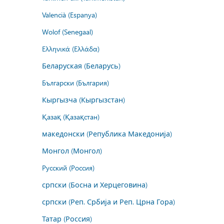
Valencià (Espanya)
Wolof (Senegaal)
Ελληνικά (Ελλάδα)
Беларуская (Беларусь)
Български (България)
Кыргызча (Кыргызстан)
Қазақ (Қазақстан)
македонски (Република Македонија)
Монгол (Монгол)
Русский (Россия)
српски (Босна и Херцеговина)
српски (Реп. Србија и Реп. Црна Гора)
Татар (Россия)