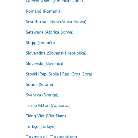
Quechua simi (America Latina)
Română (România)
Sesotho sa Leboa (Afrika Borwa)
Setswana (Aforika Borwa)
Shqip (shqipëri)
Slovenčina (Slovenská republika)
Slovenski (Slovenija)
Srpski (Rep. Srbija i Rep. Crna Gora)
Suomi (Suomi)
Svenska (Sverige)
Te reo Māori (Aotearoa)
Tiếng Việt (Việt Nam)
Türkçe (Türkiye)
Türkmen dili (Türkmenistan)