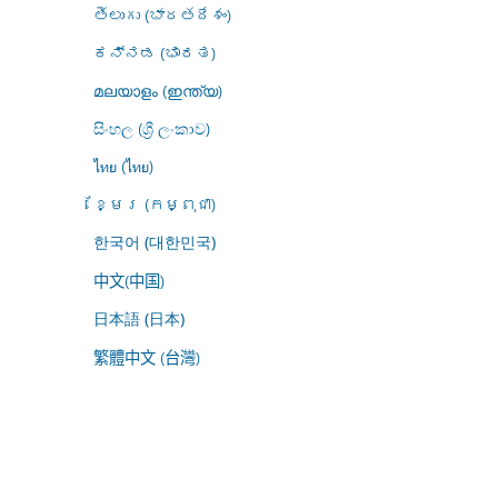
తెలుగు (భారతదేశం)
ಕನ್ನಡ (ಭಾರತ)
മലയാളം (ഇന്ത്യ)
සිංහල (ශ්‍රී ලංකාව)
ไทย (ไทย)
ខ្មែរ (កម្ពុជា)
한국어 (대한민국)
中文(中国)
日本語 (日本)
繁體中文 (台灣)