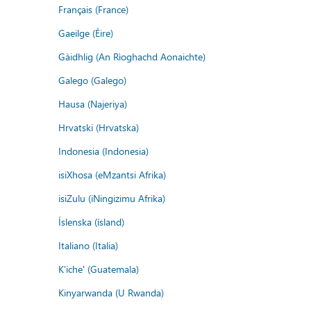
Français (France)
Gaeilge (Éire)
Gàidhlig (An Rìoghachd Aonaichte)
Galego (Galego)
Hausa (Najeriya)
Hrvatski (Hrvatska)
Indonesia (Indonesia)
isiXhosa (eMzantsi Afrika)
isiZulu (iNingizimu Afrika)
Íslenska (ísland)
Italiano (Italia)
K'iche' (Guatemala)
Kinyarwanda (U Rwanda)