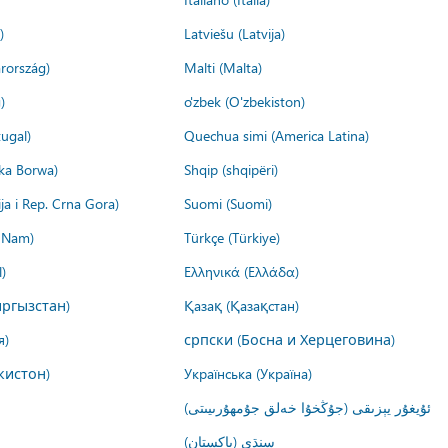
)
Latviešu (Latvija)
rország)
Malti (Malta)
)
o'zbek (O'zbekiston)
ugal)
Quechua simi (America Latina)
ika Borwa)
Shqip (shqipëri)
ija i Rep. Crna Gora)
Suomi (Suomi)
t Nam)
Türkçe (Türkiye)
)
Ελληνικά (Ελλάδα)
ргызстан)
Қазақ (Қазақстан)
я)
српски (Босна и Херцеговина)
кистон)
Українська (Україна)
ئۇيغۇر يېزىقى (جۇڭخۇا خەلق جۇمھۇرىيىتى)
سنڌي (پاکستان)