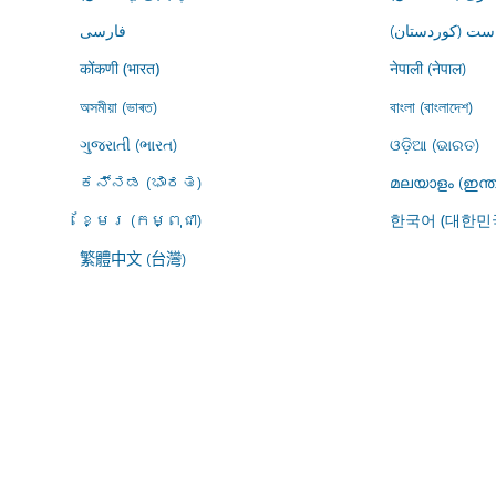
ڕاست (کوردستان
فارسى
नेपाली (नेपाल)
कोंकणी (भारत)
অসমীয়া (ভাৰত)
বাংলা (বাংলাদেশ)
ગુજરાતી (ભારત)
ଓଡ଼ିଆ (ଭାରତ)
ಕನ್ನಡ (ಭಾರತ)
മലയാളം (ഇന്ത
ខ្មែរ (កម្ពុជា)
한국어 (대한민
繁體中文 (台灣)