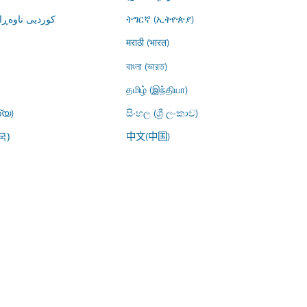
کوردیی ناوە)
ትግርኛ (ኢትዮጵያ)
मराठी (भारत)
বাংলা (ভারত)
தமிழ் (இந்தியா)
്യ)
සිංහල (ශ්‍රී ලංකාව)
中文(中国)
국)