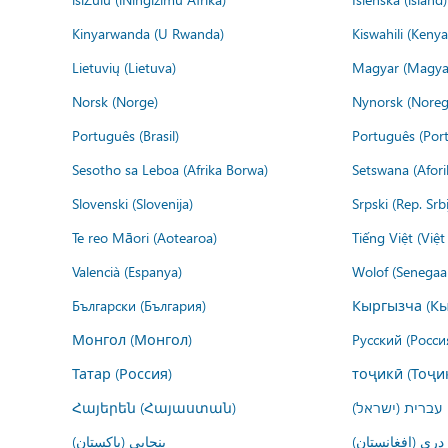
Kinyarwanda (U Rwanda)
Kiswahili (Kenya
Lietuvių (Lietuva)
Magyar (Magya
Norsk (Norge)
Nynorsk (Noreg
Português (Brasil)
Português (Port
Sesotho sa Leboa (Afrika Borwa)
Setswana (Afor
Slovenski (Slovenija)
Srpski (Rep. Srb
Te reo Māori (Aotearoa)
Tiếng Việt (Việ
Valencià (Espanya)
Wolof (Senegaal
Български (България)
Кыргызча (Кы
Монгол (Монгол)
Русский (Росси
Татар (Россия)
тоҷикӣ (Тоҷи
Հայերեն (Հայաստան)
עברית (ישראל)
درى (افغانستان)
پنجابی (پاکستان)