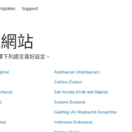
mplates
Support
全球網站
請選擇下列語言喜好設定。
jịrịa)
Azərbaycan (Azərbaycan)
Čeština (Česko)
chland)
Èdè Yorùbá (Orilẹ̀-èdè Nàìjíríà)
)
Euskara (Euskara)
Gàidhlig (An Rìoghachd Aonaichte)
ska)
Indonesia (Indonesia)
Italiano (Italia)