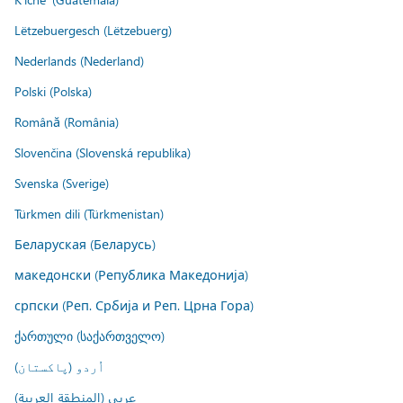
Lëtzebuergesch (Lëtzebuerg)
Nederlands (Nederland)
Polski (Polska)
Română (România)
Slovenčina (Slovenská republika)
Svenska (Sverige)
Türkmen dili (Türkmenistan)
Беларуская (Беларусь)
македонски (Република Македонија)
српски (Реп. Србија и Реп. Црна Гора)
ქართული (საქართველო)
اُردو (پاکستان)
عربي (المنطقة العربية)