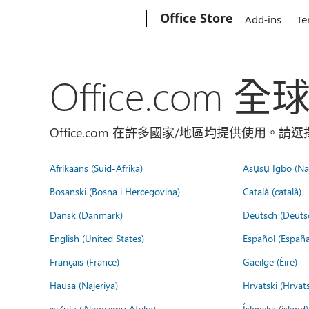
Microsoft
Office Store
Add-ins
Te
Office.com 
Office.com 在許多國家/地區均提供使用。
Afrikaans (Suid-Afrika)
Asụsụ Igbo (Naị
Bosanski (Bosna i Hercegovina)
Català (català)
Dansk (Danmark)
Deutsch (Deuts
English (United States)
Español (España
Français (France)
Gaeilge (Éire)
Hausa (Najeriya)
Hrvatski (Hrvat
isiZulu (iNingizimu Afrika)
Íslenska (ísland)