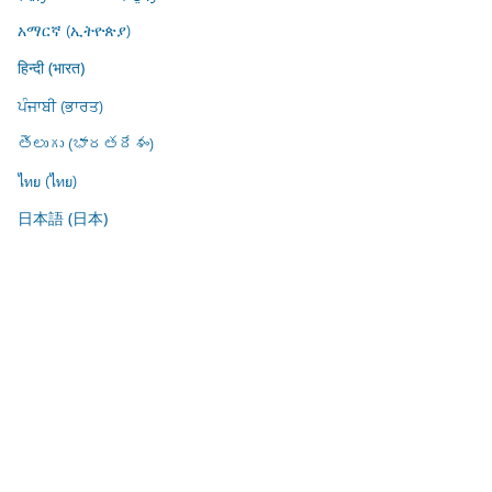
አማርኛ (ኢትዮጵያ)
हिन्दी (भारत)
ਪੰਜਾਬੀ (ਭਾਰਤ)
తెలుగు (భారతదేశం)
ไทย (ไทย)
日本語 (日本)