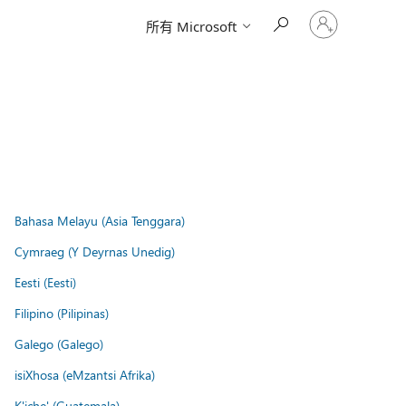
登
所有 Microsoft
入
您
的
帳
戶
Bahasa Melayu (Asia Tenggara)
Cymraeg (Y Deyrnas Unedig)
Eesti (Eesti)
Filipino (Pilipinas)
Galego (Galego)
isiXhosa (eMzantsi Afrika)
K'iche' (Guatemala)