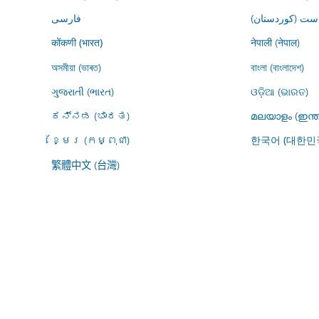
ڕاست (کوردستان
فارسى
नेपाली (नेपाल)
कोंकणी (भारत)
অসমীয়া (ভাৰত)
বাংলা (বাংলাদেশ)
ગુજરાતી (ભારત)
ଓଡ଼ିଆ (ଭାରତ)
ಕನ್ನಡ (ಭಾರತ)
മലയാളം (ഇന്ത
ខ្មែរ (កម្ពុជា)
한국어 (대한민
繁體中文 (台灣)