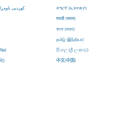
کوردیی ناوە)
ትግርኛ (ኢትዮጵያ)
मराठी (भारत)
বাংলা (ভারত)
தமிழ் (இந்தியா)
്യ)
සිංහල (ශ්‍රී ලංකාව)
中文(中国)
국)