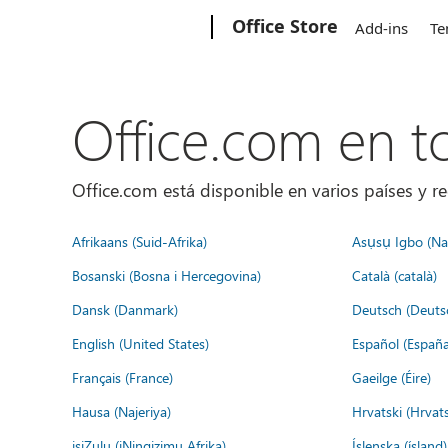
Microsoft
Office Store
Add-ins
Te
Office.com en 
Office.com está disponible en varios países y re
Afrikaans (Suid-Afrika)
Asụsụ Igbo (Naị
Bosanski (Bosna i Hercegovina)
Català (català)
Dansk (Danmark)
Deutsch (Deuts
English (United States)
Español (España
Français (France)
Gaeilge (Éire)
Hausa (Najeriya)
Hrvatski (Hrvat
isiZulu (iNingizimu Afrika)
Íslenska (ísland)