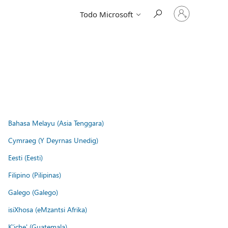
Iniciar
Todo Microsoft
sesión
en
tu
cuenta
Bahasa Melayu (Asia Tenggara)
Cymraeg (Y Deyrnas Unedig)
Eesti (Eesti)
Filipino (Pilipinas)
Galego (Galego)
isiXhosa (eMzantsi Afrika)
K'iche' (Guatemala)