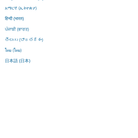
አማርኛ (ኢትዮጵያ)
हिन्दी (भारत)
ਪੰਜਾਬੀ (ਭਾਰਤ)
తెలుగు (భారతదేశం)
ไทย (ไทย)
日本語 (日本)