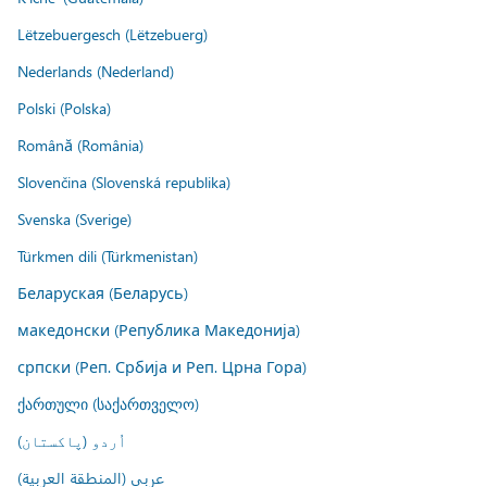
Lëtzebuergesch (Lëtzebuerg)
Nederlands (Nederland)
Polski (Polska)
Română (România)
Slovenčina (Slovenská republika)
Svenska (Sverige)
Türkmen dili (Türkmenistan)
Беларуская (Беларусь)
македонски (Република Македонија)
српски (Реп. Србија и Реп. Црна Гора)
ქართული (საქართველო)
اُردو (پاکستان)
عربي (المنطقة العربية)