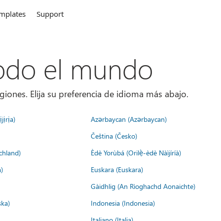
mplates
Support
todo el mundo
giones. Elija su preferencia de idioma más abajo.
jịrịa)
Azərbaycan (Azərbaycan)
Čeština (Česko)
chland)
Èdè Yorùbá (Orilẹ̀-èdè Nàìjíríà)
)
Euskara (Euskara)
Gàidhlig (An Rìoghachd Aonaichte)
ska)
Indonesia (Indonesia)
Italiano (Italia)