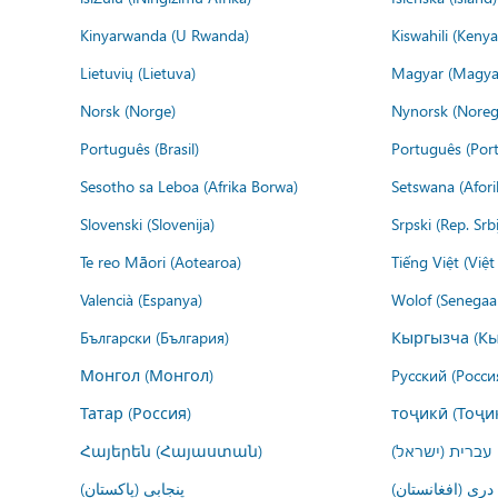
Kinyarwanda (U Rwanda)
Kiswahili (Kenya
Lietuvių (Lietuva)
Magyar (Magya
Norsk (Norge)
Nynorsk (Noreg
Português (Brasil)
Português (Port
Sesotho sa Leboa (Afrika Borwa)
Setswana (Afor
Slovenski (Slovenija)
Srpski (Rep. Srb
Te reo Māori (Aotearoa)
Tiếng Việt (Việ
Valencià (Espanya)
Wolof (Senegaal
Български (България)
Кыргызча (Кы
Монгол (Монгол)
Русский (Росси
Татар (Россия)
тоҷикӣ (Тоҷи
Հայերեն (Հայաստան)
עברית (ישראל)
درى (افغانستان)
پنجابی (پاکستان)