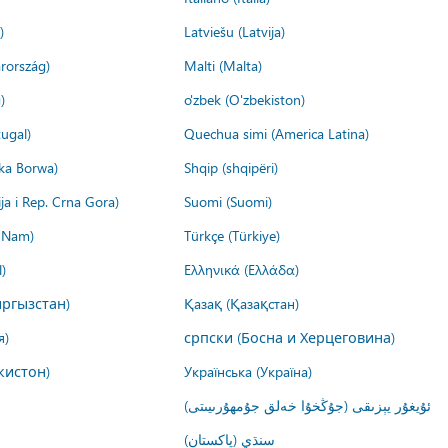
)
Latviešu (Latvija)
rország)
Malti (Malta)
)
o'zbek (O'zbekiston)
ugal)
Quechua simi (America Latina)
ika Borwa)
Shqip (shqipëri)
ija i Rep. Crna Gora)
Suomi (Suomi)
t Nam)
Türkçe (Türkiye)
)
Ελληνικά (Ελλάδα)
ргызстан)
Қазақ (Қазақстан)
я)
српски (Босна и Херцеговина)
кистон)
Українська (Україна)
ئۇيغۇر يېزىقى (جۇڭخۇا خەلق جۇمھۇرىيىتى)
سنڌي (پاکستان)