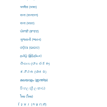
অসমীয়া (ভাৰত)
বাংলা (বাংলাদেশ)
বাংলা (ভারত)
ਪੰਜਾਬੀ (ਭਾਰਤ)
ગુજરાતી (ભારત)
ଓଡ଼ିଆ (ଭାରତ)
தமிழ் (இந்தியா)
తెలుగు (భారతదేశం)
ಕನ್ನಡ (ಭಾರತ)
മലയാളം (ഇന്ത്യ)
සිංහල (ශ්‍රී ලංකාව)
ไทย (ไทย)
ខ្មែរ (កម្ពុជា)