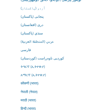
اُردو (پاکستان)
پنجابی (پاکستان)
درى (افغانستان)
سنڌي (پاکستان)
عربي (المنطقة العربية)
فارسى
کوردیی ناوەڕاست (کوردستان)
ትግርኛ (ኢትዮጵያ)
አማርኛ (ኢትዮጵያ)
कोंकणी (भारत)
नेपाली (नेपाल)
मराठी (भारत)
हिन्दी (भारत)