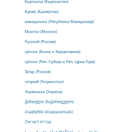
Кыргызча (Кыргызстан)
Қазақ (Қазақстан)
македонски (Република Македонија)
Монгол (Монгол)
Русский (Россия)
српски (Босна и Херцеговина)
српски (Реп. Србија и Реп. Црна Гора)
Татар (Россия)
тоҷикӣ (Тоҷикистон)
Українська (Україна)
ქართული (საქართველო)
Հայերեն (Հայաստան)
עברית (ישראל)
ئۇيغۇر يېزىقى (جۇڭخۇا خەلق جۇمھۇرىيىتى)