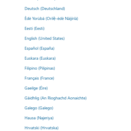
Deutsch (Deutschland)
Èdè Yorùbá (Orilẹ̀-èdè Nàìjíríà)
Eesti (Eesti)
English (United States)
Español (España)
Euskara (Euskara)
Filipino (Pilipinas)
Français (France)
Gaeilge (Éire)
Gàidhlig (An Rìoghachd Aonaichte)
Galego (Galego)
Hausa (Najeriya)
Hrvatski (Hrvatska)