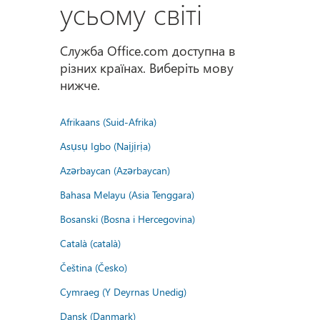
усьому світі
Служба Office.com доступна в
різних країнах. Виберіть мову
нижче.
Afrikaans (Suid-Afrika)
Asụsụ Igbo (Naịjịrịa)
Azərbaycan (Azərbaycan)
Bahasa Melayu (Asia Tenggara)
Bosanski (Bosna i Hercegovina)
Català (català)
Čeština (Česko)
Cymraeg (Y Deyrnas Unedig)
Dansk (Danmark)