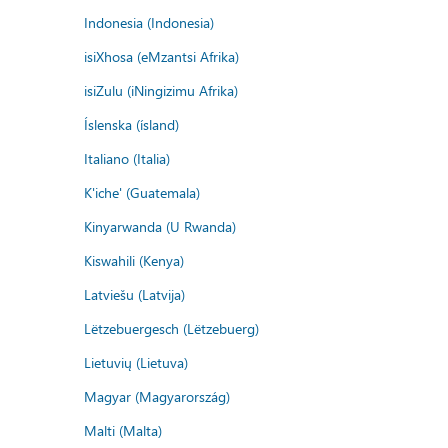
Indonesia (Indonesia)
isiXhosa (eMzantsi Afrika)
isiZulu (iNingizimu Afrika)
Íslenska (ísland)
Italiano (Italia)
K'iche' (Guatemala)
Kinyarwanda (U Rwanda)
Kiswahili (Kenya)
Latviešu (Latvija)
Lëtzebuergesch (Lëtzebuerg)
Lietuvių (Lietuva)
Magyar (Magyarország)
Malti (Malta)