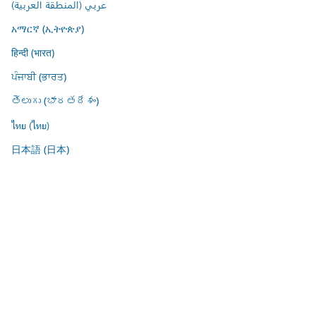
عربي (المنطقة العربية)
አማርኛ (ኢትዮጵያ)
हिन्दी (भारत)
ਪੰਜਾਬੀ (ਭਾਰਤ)
తెలుగు (భారతదేశం)
ไทย (ไทย)
日本語 (日本)