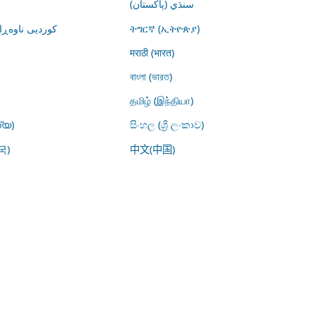
سنڌي (پاکستان)
کوردیی ناوە)
ትግርኛ (ኢትዮጵያ)
मराठी (भारत)
বাংলা (ভারত)
தமிழ் (இந்தியா)
്യ)
සිංහල (ශ්‍රී ලංකාව)
국)
中文(中国)