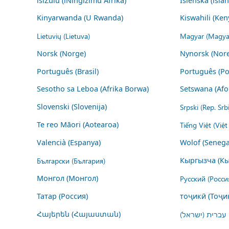
isiZulu (iNingizimu Afrika)
Íslenska (ísla
Kinyarwanda (U Rwanda)
Kiswahili (Ken
Lietuvių (Lietuva)
Magyar (Magya
Norsk (Norge)
Nynorsk (Nor
Português (Brasil)
Português (Po
Sesotho sa Leboa (Afrika Borwa)
Setswana (Afo
Slovenski (Slovenija)
Srpski (Rep. Srb
Te reo Māori (Aotearoa)
Tiếng Việt (Việ
Valencià (Espanya)
Wolof (Senega
Български (България)
Кыргызча (Кы
Монгол (Монгол)
Русский (Росси
Татар (Россия)
тоҷикӣ (Тоҷи
Հայերեն (Հայաստան)
עברית (ישראל)