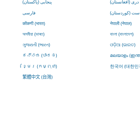
درى (افغانستان)
پنجابی (پاکستان)
ڕاست (کوردستان
فارسى
कोंकणी (भारत)
नेपाली (नेपाल)
অসমীয়া (ভাৰত)
বাংলা (বাংলাদেশ)
ગુજરાતી (ભારત)
ଓଡ଼ିଆ (ଭାରତ)
ಕನ್ನಡ (ಭಾರತ)
മലയാളം (ഇന്ത
ខ្មែរ (កម្ពុជា)
한국어 (대한민
繁體中文 (台灣)