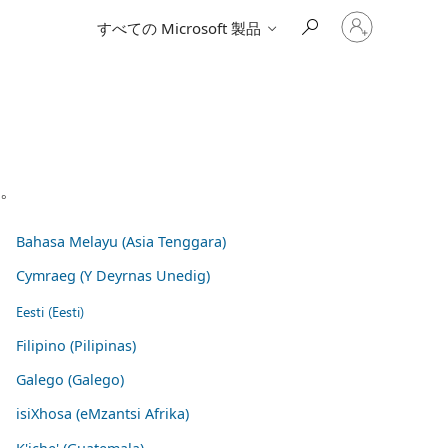
ア
すべての Microsoft 製品
カ
ウ
ン
ト
に
サ
イ
ン
イ
い。
ン
す
る
Bahasa Melayu (Asia Tenggara)
Cymraeg (Y Deyrnas Unedig)
Eesti (Eesti)
Filipino (Pilipinas)
Galego (Galego)
isiXhosa (eMzantsi Afrika)