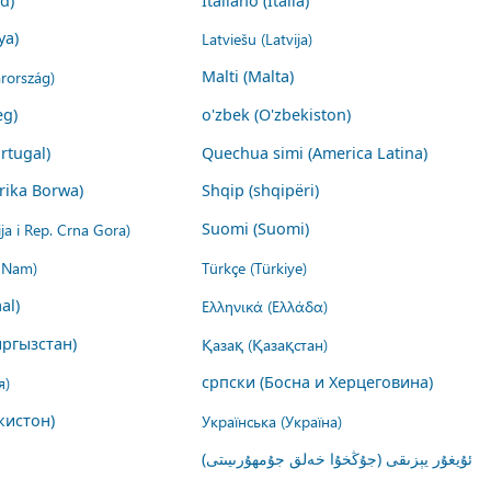
nd)
Italiano (Italia)
ya)
Latviešu (Latvija)
rország)
Malti (Malta)
eg)
o'zbek (O'zbekiston)
rtugal)
Quechua simi (America Latina)
rika Borwa)
Shqip (shqipëri)
ija i Rep. Crna Gora)
Suomi (Suomi)
t Nam)
Türkçe (Türkiye)
al)
Ελληνικά (Ελλάδα)
ргызстан)
Қазақ (Қазақстан)
я)
српски (Босна и Херцеговина)
кистон)
Українська (Україна)
ئۇيغۇر يېزىقى (جۇڭخۇا خەلق جۇمھۇرىيىتى)