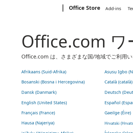
Microsoft
Office Store
Add-ins
Te
Office.co
Office.com は、さまざまな国/地域で
Afrikaans (Suid-Afrika)
Asụsụ Igbo (Na
Bosanski (Bosna i Hercegovina)
Català (català)
Dansk (Danmark)
Deutsch (Deut
English (United States)
Español (Espa
Français (France)
Gaeilge (Éire)
Hausa (Najeriya)
Hrvatski (Hrvat