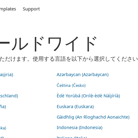
mplates
Support
m ワールドワイド
ご利用いただけます。使用する言語を以下から選択してくださ
ịjịrịa)
Azərbaycan (Azərbaycan)
Čeština (Česko)
schland)
Èdè Yorùbá (Orilẹ̀-èdè Nàìjíríà)
ña)
Euskara (Euskara)
Gàidhlig (An Rìoghachd Aonaichte)
ska)
Indonesia (Indonesia)