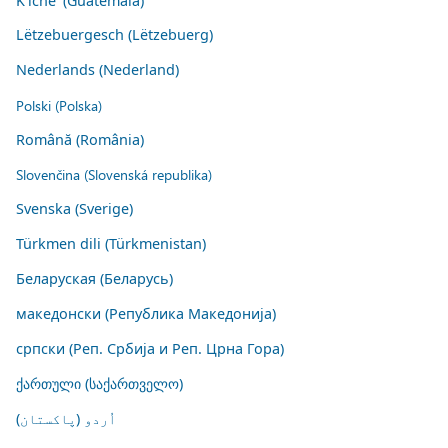
K'iche' (Guatemala)
Lëtzebuergesch (Lëtzebuerg)
Nederlands (Nederland)
Polski (Polska)
Română (România)
Slovenčina (Slovenská republika)
Svenska (Sverige)
Türkmen dili (Türkmenistan)
Беларуская (Беларусь)
македонски (Република Македонија)
српски (Реп. Србија и Реп. Црна Гора)
ქართული (საქართველო)
اُردو (پاکستان)