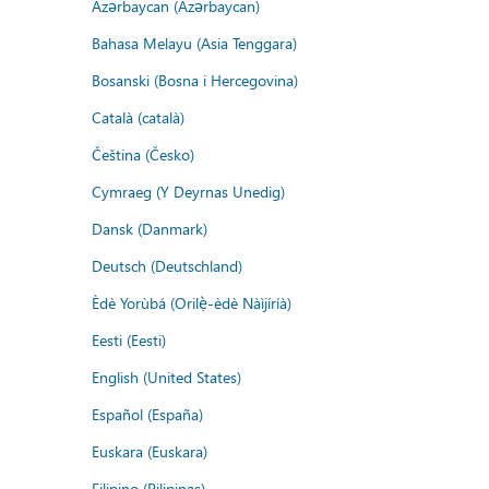
Azərbaycan (Azərbaycan)
Bahasa Melayu (Asia Tenggara)
Bosanski (Bosna i Hercegovina)
Català (català)
Čeština (Česko)
Cymraeg (Y Deyrnas Unedig)
Dansk (Danmark)
Deutsch (Deutschland)
Èdè Yorùbá (Orilẹ̀-èdè Nàìjíríà)
Eesti (Eesti)
English (United States)
Español (España)
Euskara (Euskara)
Filipino (Pilipinas)