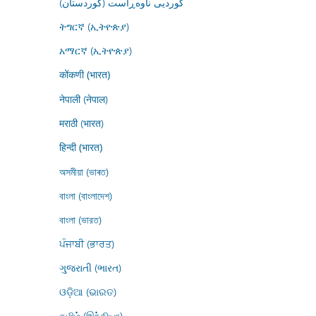
کوردیی ناوەڕاست (کوردستان)
ትግርኛ (ኢትዮጵያ)
አማርኛ (ኢትዮጵያ)
कोंकणी (भारत)
नेपाली (नेपाल)
मराठी (भारत)
हिन्दी (भारत)
অসমীয়া (ভাৰত)
বাংলা (বাংলাদেশ)
বাংলা (ভারত)
ਪੰਜਾਬੀ (ਭਾਰਤ)
ગુજરાતી (ભારત)
ଓଡ଼ିଆ (ଭାରତ)
தமிழ் (இந்தியா)