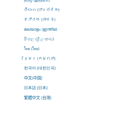
తెలుగు (భారతదేశం)
ಕನ್ನಡ (ಭಾರತ)
മലയാളം (ഇന്ത്യ)
සිංහල (ශ්‍රී ලංකාව)
ไทย (ไทย)
ខ្មែរ (កម្ពុជា)
한국어 (대한민국)
中文(中国)
日本語 (日本)
繁體中文 (台灣)