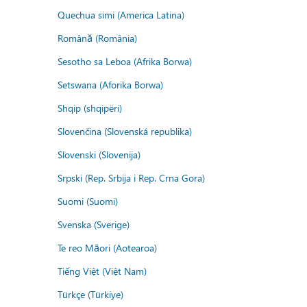
Quechua simi (America Latina)
Română (România)
Sesotho sa Leboa (Afrika Borwa)
Setswana (Aforika Borwa)
Shqip (shqipëri)
Slovenčina (Slovenská republika)
Slovenski (Slovenija)
Srpski (Rep. Srbija i Rep. Crna Gora)
Suomi (Suomi)
Svenska (Sverige)
Te reo Māori (Aotearoa)
Tiếng Việt (Việt Nam)
Türkçe (Türkiye)