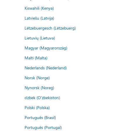
Kiswahili (Kenya)
Latviešu (Latvija)
Lëtzebuergesch (Lëtzebuerg)
Lietuvių (Lietuva)
Magyar (Magyarország)
Malti (Malta)
Nederlands (Nederland)
Norsk (Norge)
Nynorsk (Noreg)
o'zbek (O'zbekiston)
Polski (Polska)
Português (Brasil)
Português (Portugal)