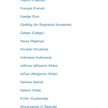
Français (France)
Gaeilge (Éire)
Gàidhlig (An Rìoghachd Aonaichte)
Galego (Galego)
Hausa (Najeriya)
Hrvatski (Hrvatska)
Indonesia (Indonesia)
isiXhosa (eMzantsi Afrika)
isiZulu (iNingizimu Afrika)
Íslenska (ísland)
Italiano (Italia)
K'iche' (Guatemala)
Kinyarwanda (U Rwanda)