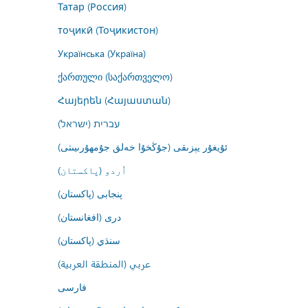
Татар (Россия)
тоҷикӣ (Тоҷикистон)
Українська (Україна)
ქართული (საქართველო)
Հայերեն (Հայաստան)
עברית (ישראל)
ئۇيغۇر يېزىقى (جۇڭخۇا خەلق جۇمھۇرىيىتى)
اُردو (پاکستان)
پنجابی (پاکستان)
درى (افغانستان)
سنڌي (پاکستان)
عربي (المنطقة العربية)
فارسى