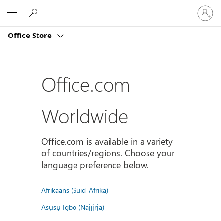
Sign
Microsoft
in
to
Office Store
your
account
Office.com
Worldwide
Office.com is available in a variety
of countries/regions. Choose your
language preference below.
Afrikaans (Suid-Afrika)
Asụsụ Igbo (Naịjịrịa)