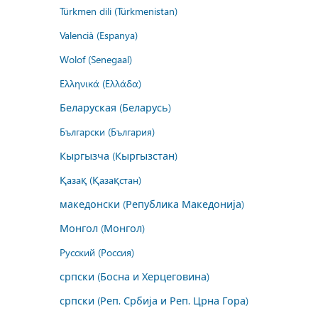
Türkmen dili (Türkmenistan)
Valencià (Espanya)
Wolof (Senegaal)
Ελληνικά (Ελλάδα)
Беларуская (Беларусь)
Български (България)
Кыргызча (Кыргызстан)
Қазақ (Қазақстан)
македонски (Република Македонија)
Монгол (Монгол)
Русский (Россия)
српски (Босна и Херцеговина)
српски (Реп. Србија и Реп. Црна Гора)