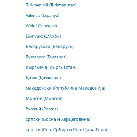
Türkmen dili (Türkmenistan)
Valencià (Espanya)
Wolof (Senegaal)
Ελληνικά (Ελλάδα)
Беларуская (Беларусь)
Български (България)
Кыргызча (Кыргызстан)
Қазақ (Қазақстан)
македонски (Република Македонија)
Монгол (Монгол)
Русский (Россия)
српски (Босна и Херцеговина)
српски (Реп. Србија и Реп. Црна Гора)