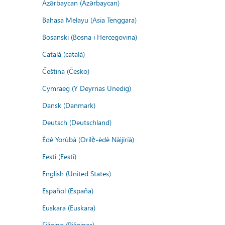
Azərbaycan (Azərbaycan)
Bahasa Melayu (Asia Tenggara)
Bosanski (Bosna i Hercegovina)
Català (català)
Čeština (Česko)
Cymraeg (Y Deyrnas Unedig)
Dansk (Danmark)
Deutsch (Deutschland)
Èdè Yorùbá (Orilẹ̀-èdè Nàìjíríà)
Eesti (Eesti)
English (United States)
Español (España)
Euskara (Euskara)
Filipino (Pilipinas)