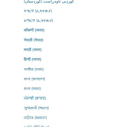
کوردیی ناوەڕاست (کوردستان)
ትግርኛ (ኢትዮጵያ)
አማርኛ (ኢትዮጵያ)
कोंकणी (भारत)
नेपाली (नेपाल)
मराठी (भारत)
हिन्दी (भारत)
অসমীয়া (ভাৰত)
বাংলা (বাংলাদেশ)
বাংলা (ভারত)
ਪੰਜਾਬੀ (ਭਾਰਤ)
ગુજરાતી (ભારત)
ଓଡ଼ିଆ (ଭାରତ)
தமிழ் (இந்தியா)