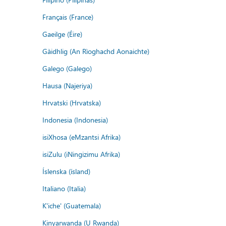
Français (France)
Gaeilge (Éire)
Gàidhlig (An Rìoghachd Aonaichte)
Galego (Galego)
Hausa (Najeriya)
Hrvatski (Hrvatska)
Indonesia (Indonesia)
isiXhosa (eMzantsi Afrika)
isiZulu (iNingizimu Afrika)
Íslenska (ísland)
Italiano (Italia)
K'iche' (Guatemala)
Kinyarwanda (U Rwanda)