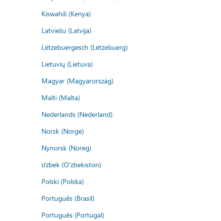
Kiswahili (Kenya)
Latviešu (Latvija)
Lëtzebuergesch (Lëtzebuerg)
Lietuvių (Lietuva)
Magyar (Magyarország)
Malti (Malta)
Nederlands (Nederland)
Norsk (Norge)
Nynorsk (Noreg)
o'zbek (O'zbekiston)
Polski (Polska)
Português (Brasil)
Português (Portugal)