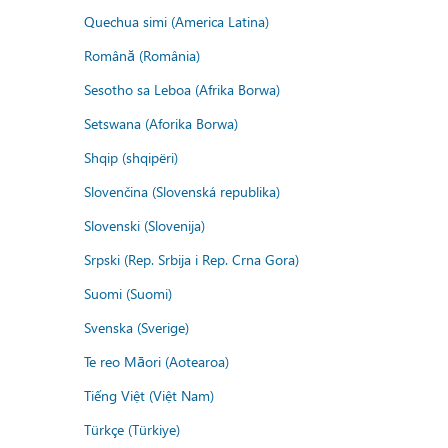
Quechua simi (America Latina)
Română (România)
Sesotho sa Leboa (Afrika Borwa)
Setswana (Aforika Borwa)
Shqip (shqipëri)
Slovenčina (Slovenská republika)
Slovenski (Slovenija)
Srpski (Rep. Srbija i Rep. Crna Gora)
Suomi (Suomi)
Svenska (Sverige)
Te reo Māori (Aotearoa)
Tiếng Việt (Việt Nam)
Türkçe (Türkiye)