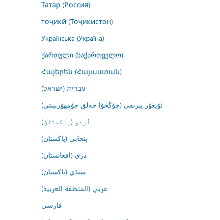
Татар (Россия)
тоҷикӣ (Тоҷикистон)
Українська (Україна)
ქართული (საქართველო)
Հայերեն (Հայաստան)
עברית (ישראל)
ئۇيغۇر يېزىقى (جۇڭخۇا خەلق جۇمھۇرىيىتى)
اُردو (پاکستان)
پنجابی (پاکستان)
درى (افغانستان)
سنڌي (پاکستان)
عربي (المنطقة العربية)
فارسى