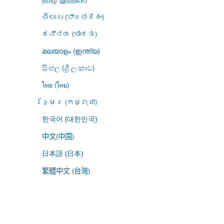
తెలుగు (భారతదేశం)
ಕನ್ನಡ (ಭಾರತ)
മലയാളം (ഇന്ത്യ)
සිංහල (ශ්‍රී ලංකාව)
ไทย (ไทย)
ខ្មែរ (កម្ពុជា)
한국어 (대한민국)
中文(中国)
日本語 (日本)
繁體中文 (台灣)