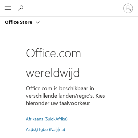
Meld
Microsoft
je
aan
Office Store
bij
je
account
Office.com
wereldwijd
Office.com is beschikbaar in
verschillende landen/regio's. Kies
hieronder uw taalvoorkeur.
Afrikaans (Suid-Afrika)
Asụsụ Igbo (Naịjịrịa)