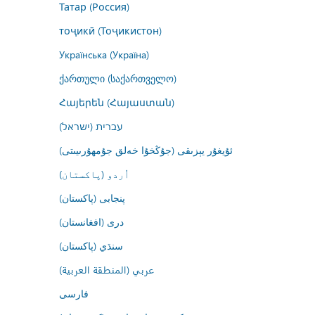
Татар (Россия)
тоҷикӣ (Тоҷикистон)
Українська (Україна)
ქართული (საქართველო)
Հայերեն (Հայաստան)
עברית (ישראל)
ئۇيغۇر يېزىقى (جۇڭخۇا خەلق جۇمھۇرىيىتى)
اُردو (پاکستان)
پنجابی (پاکستان)
درى (افغانستان)
سنڌي (پاکستان)
عربي (المنطقة العربية)
فارسى