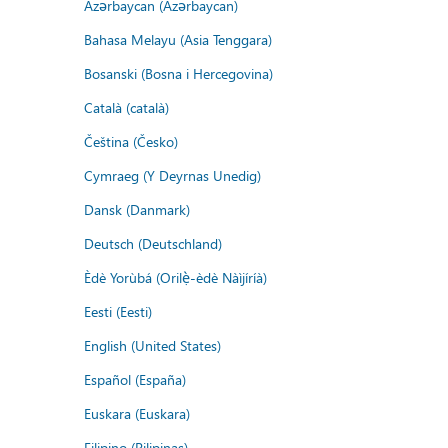
Azərbaycan (Azərbaycan)
Bahasa Melayu (Asia Tenggara)
Bosanski (Bosna i Hercegovina)
Català (català)
Čeština (Česko)
Cymraeg (Y Deyrnas Unedig)
Dansk (Danmark)
Deutsch (Deutschland)
Èdè Yorùbá (Orilẹ̀-èdè Nàìjíríà)
Eesti (Eesti)
English (United States)
Español (España)
Euskara (Euskara)
Filipino (Pilipinas)