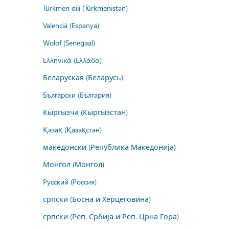
Türkmen dili (Türkmenistan)
Valencià (Espanya)
Wolof (Senegaal)
Ελληνικά (Ελλάδα)
Беларуская (Беларусь)
Български (България)
Кыргызча (Кыргызстан)
Қазақ (Қазақстан)
македонски (Република Македонија)
Монгол (Монгол)
Русский (Россия)
српски (Босна и Херцеговина)
српски (Реп. Србија и Реп. Црна Гора)