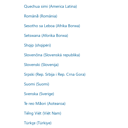
Quechua simi (America Latina)
Română (România)
Sesotho sa Leboa (Afrika Borwa)
Setswana (Aforika Borwa)
Shqip (shqipëri)
Slovenčina (Slovenská republika)
Slovenski (Slovenija)
Srpski (Rep. Srbija i Rep. Crna Gora)
Suomi (Suomi)
Svenska (Sverige)
Te reo Māori (Aotearoa)
Tiếng Việt (Việt Nam)
Türkçe (Türkiye)