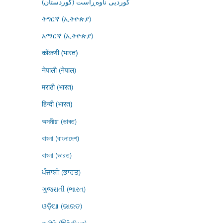
کوردیی ناوەڕاست (کوردستان)
ትግርኛ (ኢትዮጵያ)
አማርኛ (ኢትዮጵያ)
कोंकणी (भारत)
नेपाली (नेपाल)
मराठी (भारत)
हिन्दी (भारत)
অসমীয়া (ভাৰত)
বাংলা (বাংলাদেশ)
বাংলা (ভারত)
ਪੰਜਾਬੀ (ਭਾਰਤ)
ગુજરાતી (ભારત)
ଓଡ଼ିଆ (ଭାରତ)
தமிழ் (இந்தியா)