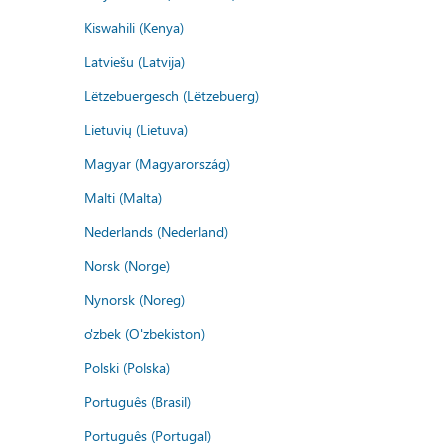
Kiswahili (Kenya)
Latviešu (Latvija)
Lëtzebuergesch (Lëtzebuerg)
Lietuvių (Lietuva)
Magyar (Magyarország)
Malti (Malta)
Nederlands (Nederland)
Norsk (Norge)
Nynorsk (Noreg)
o'zbek (O'zbekiston)
Polski (Polska)
Português (Brasil)
Português (Portugal)