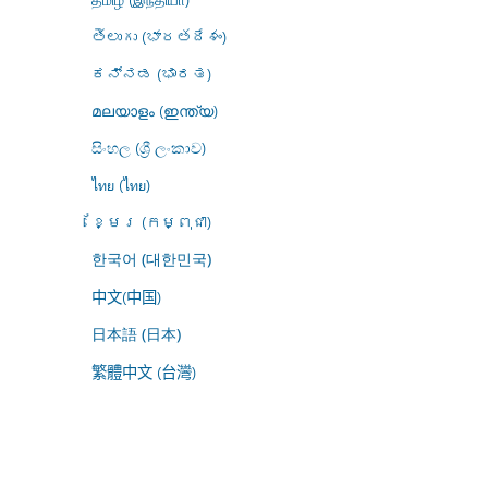
తెలుగు (భారతదేశం)
ಕನ್ನಡ (ಭಾರತ)
മലയാളം (ഇന്ത്യ)
සිංහල (ශ්‍රී ලංකාව)
ไทย (ไทย)
ខ្មែរ (កម្ពុជា)
한국어 (대한민국)
中文(中国)
日本語 (日本)
繁體中文 (台灣)