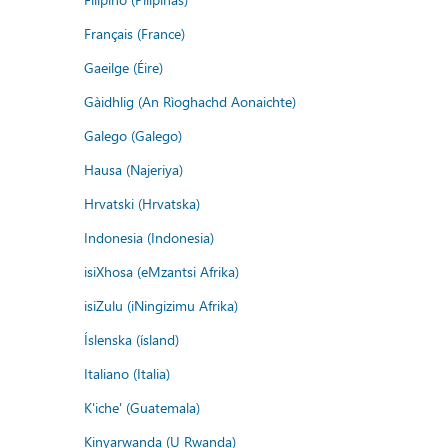
Français (France)
Gaeilge (Éire)
Gàidhlig (An Rìoghachd Aonaichte)
Galego (Galego)
Hausa (Najeriya)
Hrvatski (Hrvatska)
Indonesia (Indonesia)
isiXhosa (eMzantsi Afrika)
isiZulu (iNingizimu Afrika)
Íslenska (ísland)
Italiano (Italia)
K'iche' (Guatemala)
Kinyarwanda (U Rwanda)