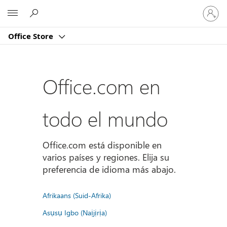
Iniciar
Microsoft
sesión
en
Office Store
tu
cuenta
Office.com en
todo el mundo
Office.com está disponible en
varios países y regiones. Elija su
preferencia de idioma más abajo.
Afrikaans (Suid-Afrika)
Asụsụ Igbo (Naịjịrịa)