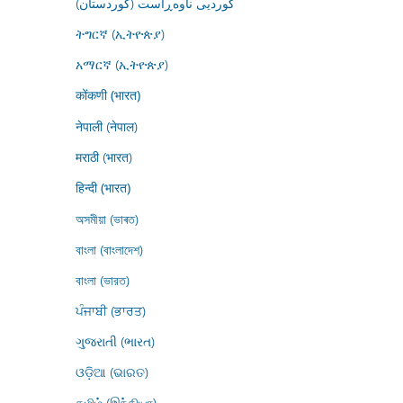
کوردیی ناوەڕاست (کوردستان)
ትግርኛ (ኢትዮጵያ)
አማርኛ (ኢትዮጵያ)
कोंकणी (भारत)
नेपाली (नेपाल)
मराठी (भारत)
हिन्दी (भारत)
অসমীয়া (ভাৰত)
বাংলা (বাংলাদেশ)
বাংলা (ভারত)
ਪੰਜਾਬੀ (ਭਾਰਤ)
ગુજરાતી (ભારત)
ଓଡ଼ିଆ (ଭାରତ)
தமிழ் (இந்தியா)