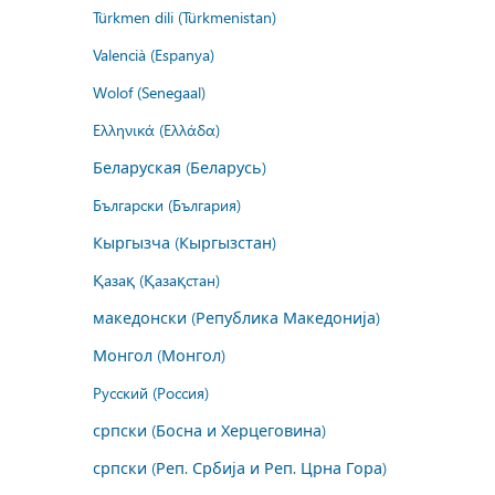
Türkmen dili (Türkmenistan)
Valencià (Espanya)
Wolof (Senegaal)
Ελληνικά (Ελλάδα)
Беларуская (Беларусь)
Български (България)
Кыргызча (Кыргызстан)
Қазақ (Қазақстан)
македонски (Република Македонија)
Монгол (Монгол)
Русский (Россия)
српски (Босна и Херцеговина)
српски (Реп. Србија и Реп. Црна Гора)