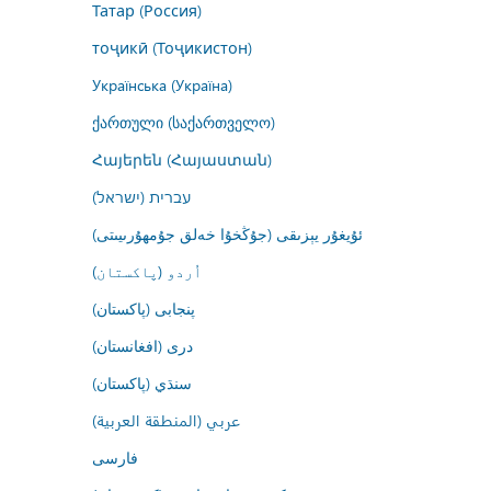
Татар (Россия)
тоҷикӣ (Тоҷикистон)
Українська (Україна)
ქართული (საქართველო)
Հայերեն (Հայաստան)
עברית (ישראל)
ئۇيغۇر يېزىقى (جۇڭخۇا خەلق جۇمھۇرىيىتى)
اُردو (پاکستان)
پنجابی (پاکستان)
درى (افغانستان)
سنڌي (پاکستان)
عربي (المنطقة العربية)
فارسى