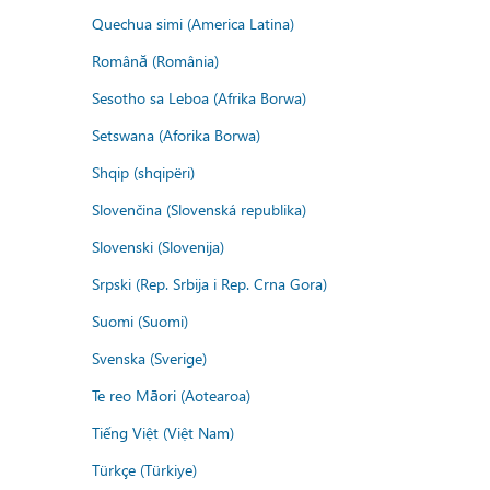
Quechua simi (America Latina)
Română (România)
Sesotho sa Leboa (Afrika Borwa)
Setswana (Aforika Borwa)
Shqip (shqipëri)
Slovenčina (Slovenská republika)
Slovenski (Slovenija)
Srpski (Rep. Srbija i Rep. Crna Gora)
Suomi (Suomi)
Svenska (Sverige)
Te reo Māori (Aotearoa)
Tiếng Việt (Việt Nam)
Türkçe (Türkiye)