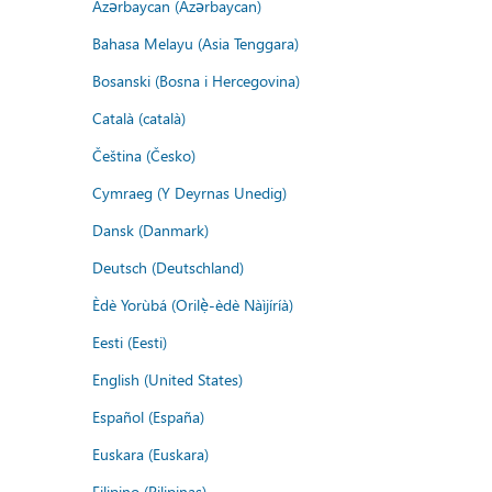
Azərbaycan (Azərbaycan)
Bahasa Melayu (Asia Tenggara)
Bosanski (Bosna i Hercegovina)
Català (català)
Čeština (Česko)
Cymraeg (Y Deyrnas Unedig)
Dansk (Danmark)
Deutsch (Deutschland)
Èdè Yorùbá (Orilẹ̀-èdè Nàìjíríà)
Eesti (Eesti)
English (United States)
Español (España)
Euskara (Euskara)
Filipino (Pilipinas)