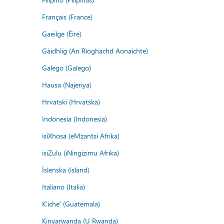
Français (France)
Gaeilge (Éire)
Gàidhlig (An Rìoghachd Aonaichte)
Galego (Galego)
Hausa (Najeriya)
Hrvatski (Hrvatska)
Indonesia (Indonesia)
isiXhosa (eMzantsi Afrika)
isiZulu (iNingizimu Afrika)
Íslenska (ísland)
Italiano (Italia)
K'iche' (Guatemala)
Kinyarwanda (U Rwanda)