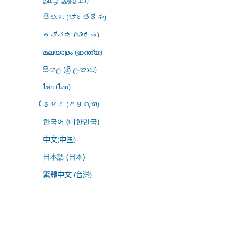
తెలుగు (భారతదేశం)
ಕನ್ನಡ (ಭಾರತ)
മലയാളം (ഇന്ത്യ)
සිංහල (ශ්‍රී ලංකාව)
ไทย (ไทย)
ខ្មែរ (កម្ពុជា)
한국어 (대한민국)
中文(中国)
日本語 (日本)
繁體中文 (台灣)