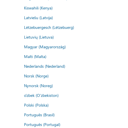
Kiswahili (Kenya)
Latviešu (Latvija)
Lëtzebuergesch (Lëtzebuerg)
Lietuvių (Lietuva)
Magyar (Magyarország)
Malti (Malta)
Nederlands (Nederland)
Norsk (Norge)
Nynorsk (Noreg)
o'zbek (O'zbekiston)
Polski (Polska)
Português (Brasil)
Português (Portugal)