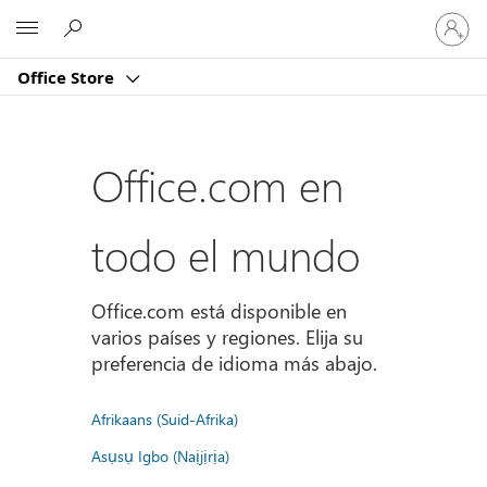
Iniciar
Microsoft
sesión
en
Office Store
tu
cuenta
Office.com en
todo el mundo
Office.com está disponible en
varios países y regiones. Elija su
preferencia de idioma más abajo.
Afrikaans (Suid-Afrika)
Asụsụ Igbo (Naịjịrịa)