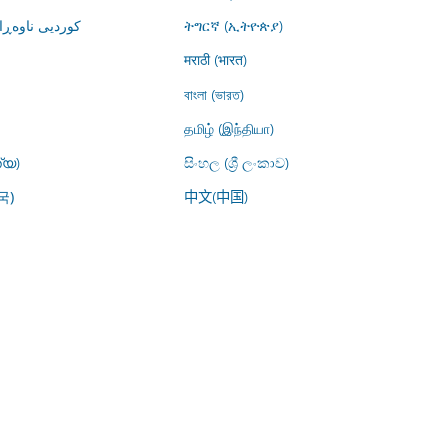
کوردیی ناوە)
ትግርኛ (ኢትዮጵያ)
मराठी (भारत)
বাংলা (ভারত)
தமிழ் (இந்தியா)
്യ)
සිංහල (ශ්‍රී ලංකාව)
中文(中国)
국)