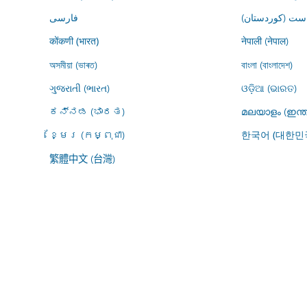
ڕاست (کوردستان
فارسى
नेपाली (नेपाल)
कोंकणी (भारत)
অসমীয়া (ভাৰত)
বাংলা (বাংলাদেশ)
ગુજરાતી (ભારત)
ଓଡ଼ିଆ (ଭାରତ)
ಕನ್ನಡ (ಭಾರತ)
മലയാളം (ഇന്ത
ខ្មែរ (កម្ពុជា)
한국어 (대한민
繁體中文 (台灣)