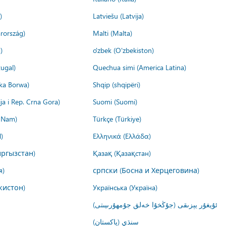
)
Latviešu (Latvija)
rország)
Malti (Malta)
)
o'zbek (O'zbekiston)
ugal)
Quechua simi (America Latina)
ika Borwa)
Shqip (shqipëri)
ija i Rep. Crna Gora)
Suomi (Suomi)
t Nam)
Türkçe (Türkiye)
)
Ελληνικά (Ελλάδα)
ргызстан)
Қазақ (Қазақстан)
я)
српски (Босна и Херцеговина)
кистон)
Українська (Україна)
ئۇيغۇر يېزىقى (جۇڭخۇا خەلق جۇمھۇرىيىتى)
سنڌي (پاکستان)