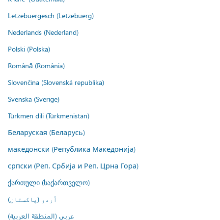
Lëtzebuergesch (Lëtzebuerg)
Nederlands (Nederland)
Polski (Polska)
Română (România)
Slovenčina (Slovenská republika)
Svenska (Sverige)
Türkmen dili (Türkmenistan)
Беларуская (Беларусь)
македонски (Република Македонија)
српски (Реп. Србија и Реп. Црна Гора)
ქართული (საქართველო)
اُردو (پاکستان)
عربي (المنطقة العربية)