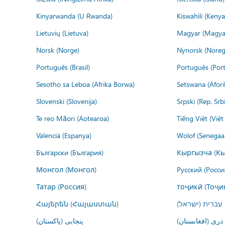
Kinyarwanda (U Rwanda)
Kiswahili (Kenya
Lietuvių (Lietuva)
Magyar (Magya
Norsk (Norge)
Nynorsk (Noreg
Português (Brasil)
Português (Port
Sesotho sa Leboa (Afrika Borwa)
Setswana (Afor
Slovenski (Slovenija)
Srpski (Rep. Srb
Te reo Māori (Aotearoa)
Tiếng Việt (Việ
Valencià (Espanya)
Wolof (Senegaal
Български (България)
Кыргызча (Кы
Монгол (Монгол)
Русский (Росси
Татар (Россия)
тоҷикӣ (Тоҷи
Հայերեն (Հայաստան)
עברית (ישראל)
درى (افغانستان)
پنجابی (پاکستان)