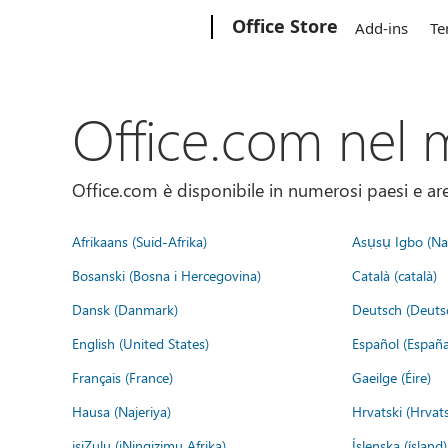
Microsoft
Office Store
Add-ins
Te
Office.com nel
Office.com è disponibile in numerosi paesi e aree
Afrikaans (Suid-Afrika)
Asụsụ Igbo (Naị
Bosanski (Bosna i Hercegovina)
Català (català)
Dansk (Danmark)
Deutsch (Deuts
English (United States)
Español (España
Français (France)
Gaeilge (Éire)
Hausa (Najeriya)
Hrvatski (Hrvat
isiZulu (iNingizimu Afrika)
Íslenska (ísland)