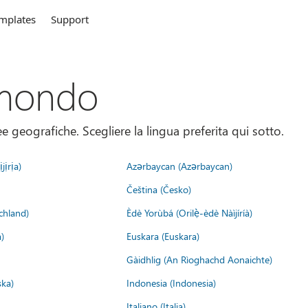
mplates
Support
 mondo
 geografiche. Scegliere la lingua preferita qui sotto.
jịrịa)
Azərbaycan (Azərbaycan)
Čeština (Česko)
chland)
Èdè Yorùbá (Orilẹ̀-èdè Nàìjíríà)
)
Euskara (Euskara)
Gàidhlig (An Rìoghachd Aonaichte)
ska)
Indonesia (Indonesia)
Italiano (Italia)