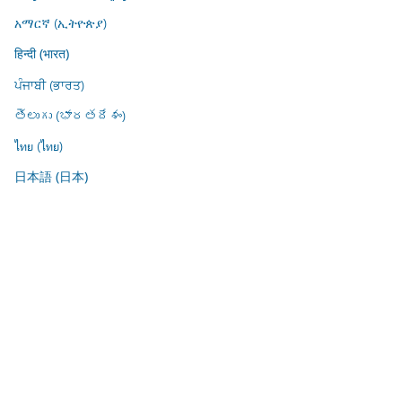
አማርኛ (ኢትዮጵያ)
हिन्दी (भारत)
ਪੰਜਾਬੀ (ਭਾਰਤ)
తెలుగు (భారతదేశం)
ไทย (ไทย)
日本語 (日本)