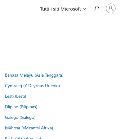
Accedi
Tutti i siti Microsoft
con
il
tuo
account
Bahasa Melayu (Asia Tenggara)
Cymraeg (Y Deyrnas Unedig)
Eesti (Eesti)
Filipino (Pilipinas)
Galego (Galego)
isiXhosa (eMzantsi Afrika)
K'iche' (Guatemala)