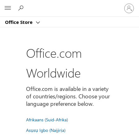
Sign
Microsoft
in
to
Office Store
your
account
Office.com
Worldwide
Office.com is available in a variety
of countries/regions. Choose your
language preference below.
Afrikaans (Suid-Afrika)
Asụsụ Igbo (Naịjịrịa)