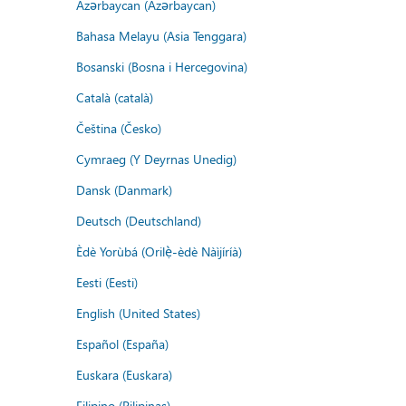
Azərbaycan (Azərbaycan)
Bahasa Melayu (Asia Tenggara)
Bosanski (Bosna i Hercegovina)
Català (català)
Čeština (Česko)
Cymraeg (Y Deyrnas Unedig)
Dansk (Danmark)
Deutsch (Deutschland)
Èdè Yorùbá (Orilẹ̀-èdè Nàìjíríà)
Eesti (Eesti)
English (United States)
Español (España)
Euskara (Euskara)
Filipino (Pilipinas)