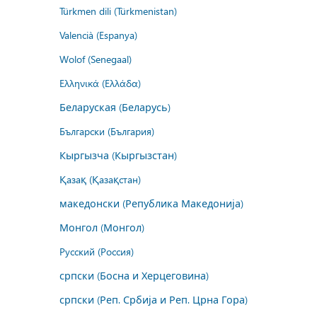
Türkmen dili (Türkmenistan)
Valencià (Espanya)
Wolof (Senegaal)
Ελληνικά (Ελλάδα)
Беларуская (Беларусь)
Български (България)
Кыргызча (Кыргызстан)
Қазақ (Қазақстан)
македонски (Република Македонија)
Монгол (Монгол)
Русский (Россия)
српски (Босна и Херцеговина)
српски (Реп. Србија и Реп. Црна Гора)