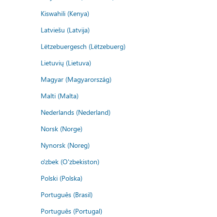
Kiswahili (Kenya)
Latviešu (Latvija)
Lëtzebuergesch (Lëtzebuerg)
Lietuvių (Lietuva)
Magyar (Magyarország)
Malti (Malta)
Nederlands (Nederland)
Norsk (Norge)
Nynorsk (Noreg)
o'zbek (O'zbekiston)
Polski (Polska)
Português (Brasil)
Português (Portugal)