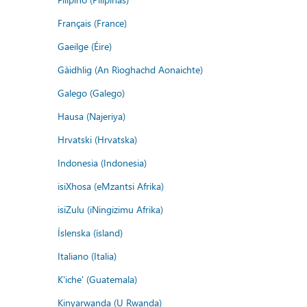
Français (France)
Gaeilge (Éire)
Gàidhlig (An Rìoghachd Aonaichte)
Galego (Galego)
Hausa (Najeriya)
Hrvatski (Hrvatska)
Indonesia (Indonesia)
isiXhosa (eMzantsi Afrika)
isiZulu (iNingizimu Afrika)
Íslenska (ísland)
Italiano (Italia)
K'iche' (Guatemala)
Kinyarwanda (U Rwanda)