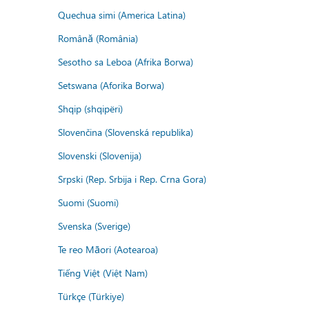
Quechua simi (America Latina)
Română (România)
Sesotho sa Leboa (Afrika Borwa)
Setswana (Aforika Borwa)
Shqip (shqipëri)
Slovenčina (Slovenská republika)
Slovenski (Slovenija)
Srpski (Rep. Srbija i Rep. Crna Gora)
Suomi (Suomi)
Svenska (Sverige)
Te reo Māori (Aotearoa)
Tiếng Việt (Việt Nam)
Türkçe (Türkiye)