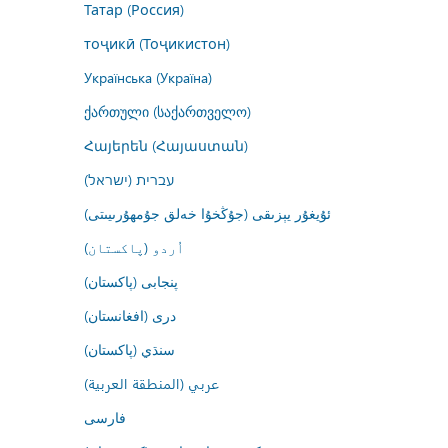
Татар (Россия)
тоҷикӣ (Тоҷикистон)
Українська (Україна)
ქართული (საქართველო)
Հայերեն (Հայաստան)
עברית (ישראל)
ئۇيغۇر يېزىقى (جۇڭخۇا خەلق جۇمھۇرىيىتى)
اُردو (پاکستان)
پنجابی (پاکستان)
درى (افغانستان)
سنڌي (پاکستان)
عربي (المنطقة العربية)
فارسى