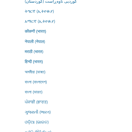
کوردیی ناوەڕاست (کوردستان)
ትግርኛ (ኢትዮጵያ)
አማርኛ (ኢትዮጵያ)
कोंकणी (भारत)
नेपाली (नेपाल)
मराठी (भारत)
हिन्दी (भारत)
অসমীয়া (ভাৰত)
বাংলা (বাংলাদেশ)
বাংলা (ভারত)
ਪੰਜਾਬੀ (ਭਾਰਤ)
ગુજરાતી (ભારત)
ଓଡ଼ିଆ (ଭାରତ)
தமிழ் (இந்தியா)