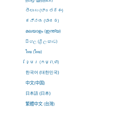
తెలుగు (భారతదేశం)
ಕನ್ನಡ (ಭಾರತ)
മലയാളം (ഇന്ത്യ)
සිංහල (ශ්‍රී ලංකාව)
ไทย (ไทย)
ខ្មែរ (កម្ពុជា)
한국어 (대한민국)
中文(中国)
日本語 (日本)
繁體中文 (台灣)