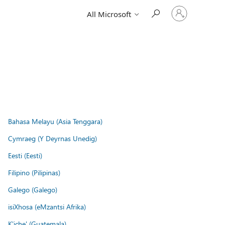
Sign
All Microsoft
in
to
your
account
Bahasa Melayu (Asia Tenggara)
Cymraeg (Y Deyrnas Unedig)
Eesti (Eesti)
Filipino (Pilipinas)
Galego (Galego)
isiXhosa (eMzantsi Afrika)
K'iche' (Guatemala)