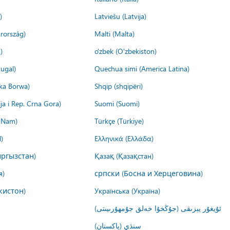
)
Latviešu (Latvija)
rország)
Malti (Malta)
)
o'zbek (O'zbekiston)
ugal)
Quechua simi (America Latina)
ika Borwa)
Shqip (shqipëri)
ija i Rep. Crna Gora)
Suomi (Suomi)
t Nam)
Türkçe (Türkiye)
)
Ελληνικά (Ελλάδα)
ргызстан)
Қазақ (Қазақстан)
я)
српски (Босна и Херцеговина)
кистон)
Українська (Україна)
ئۇيغۇر يېزىقى (جۇڭخۇا خەلق جۇمھۇرىيىتى)
سنڌي (پاکستان)