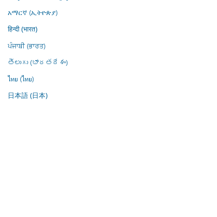
አማርኛ (ኢትዮጵያ)
हिन्दी (भारत)
ਪੰਜਾਬੀ (ਭਾਰਤ)
తెలుగు (భారతదేశం)
ไทย (ไทย)
日本語 (日本)