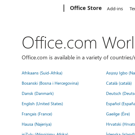
Microsoft
Office Store
Add-ins
Te
Office.com Wor
Office.com is available in a variety of countri
Afrikaans (Suid-Afrika)
Asụsụ Igbo (Naị
Bosanski (Bosna i Hercegovina)
Català (català)
Dansk (Danmark)
Deutsch (Deuts
English (United States)
Español (España
Français (France)
Gaeilge (Éire)
Hausa (Najeriya)
Hrvatski (Hrvat
isiZulu (iNingizimu Afrika)
Íslenska (ísland)