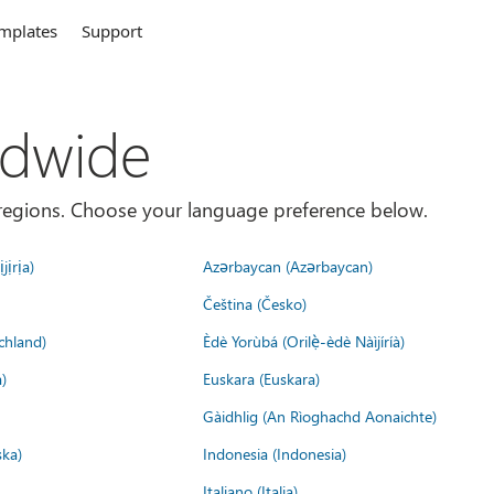
mplates
Support
ldwide
es/regions. Choose your language preference below.
jịrịa)
Azərbaycan (Azərbaycan)
Čeština (Česko)
chland)
Èdè Yorùbá (Orilẹ̀-èdè Nàìjíríà)
)
Euskara (Euskara)
Gàidhlig (An Rìoghachd Aonaichte)
ska)
Indonesia (Indonesia)
Italiano (Italia)