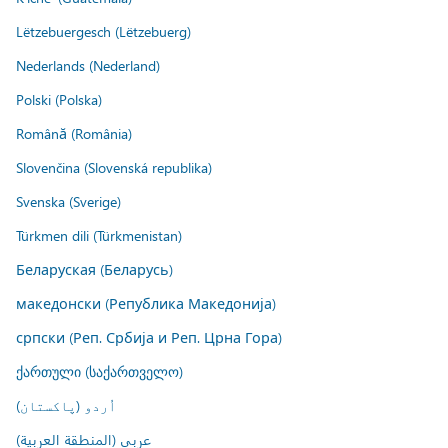
Lëtzebuergesch (Lëtzebuerg)
Nederlands (Nederland)
Polski (Polska)
Română (România)
Slovenčina (Slovenská republika)
Svenska (Sverige)
Türkmen dili (Türkmenistan)
Беларуская (Беларусь)
македонски (Република Македонија)
српски (Реп. Србија и Реп. Црна Гора)
ქართული (საქართველო)
اُردو (پاکستان)
عربي (المنطقة العربية)