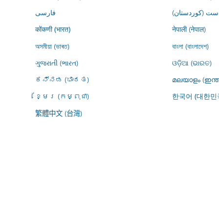
ڕاست (کوردستان
فارسى
नेपाली (नेपाल)
कोंकणी (भारत)
অসমীয়া (ভাৰত)
বাংলা (বাংলাদেশ)
ગુજરાતી (ભારત)
ଓଡ଼ିଆ (ଭାରତ)
ಕನ್ನಡ (ಭಾರತ)
മലയാളം (ഇന്ത
ខ្មែរ (កម្ពុជា)
한국어 (대한민
繁體中文 (台灣)