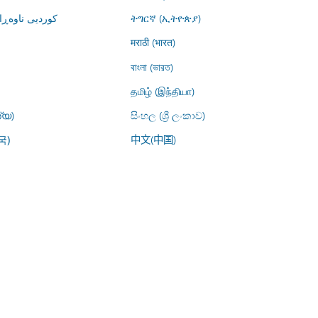
کوردیی ناوە)
ትግርኛ (ኢትዮጵያ)
मराठी (भारत)
বাংলা (ভারত)
தமிழ் (இந்தியா)
്യ)
සිංහල (ශ්‍රී ලංකාව)
中文(中国)
국)