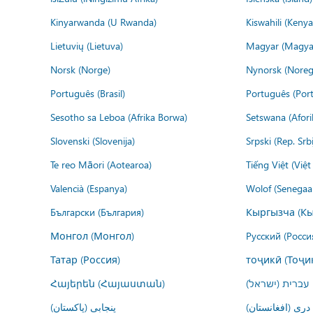
Kinyarwanda (U Rwanda)
Kiswahili (Kenya
Lietuvių (Lietuva)
Magyar (Magya
Norsk (Norge)
Nynorsk (Noreg
Português (Brasil)
Português (Port
Sesotho sa Leboa (Afrika Borwa)
Setswana (Afor
Slovenski (Slovenija)
Srpski (Rep. Srb
Te reo Māori (Aotearoa)
Tiếng Việt (Việ
Valencià (Espanya)
Wolof (Senegaal
Български (България)
Кыргызча (Кы
Монгол (Монгол)
Русский (Росси
Татар (Россия)
тоҷикӣ (Тоҷи
Հայերեն (Հայաստան)
עברית (ישראל)
درى (افغانستان)
پنجابی (پاکستان)