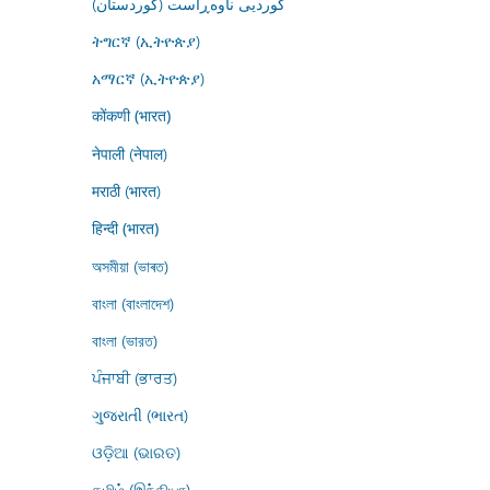
کوردیی ناوەڕاست (کوردستان)
ትግርኛ (ኢትዮጵያ)
አማርኛ (ኢትዮጵያ)
कोंकणी (भारत)
नेपाली (नेपाल)
मराठी (भारत)
हिन्दी (भारत)
অসমীয়া (ভাৰত)
বাংলা (বাংলাদেশ)
বাংলা (ভারত)
ਪੰਜਾਬੀ (ਭਾਰਤ)
ગુજરાતી (ભારત)
ଓଡ଼ିଆ (ଭାରତ)
தமிழ் (இந்தியா)