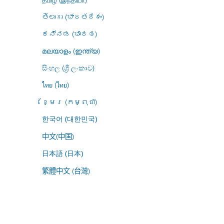
తెలుగు (భారతదేశం)
ಕನ್ನಡ (ಭಾರತ)
മലയാളം (ഇന്ത്യ)
සිංහල (ශ්‍රී ලංකාව)
ไทย (ไทย)
ខ្មែរ (កម្ពុជា)
한국어 (대한민국)
中文(中国)
日本語 (日本)
繁體中文 (台灣)