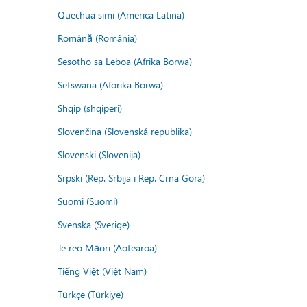
Quechua simi (America Latina)
Română (România)
Sesotho sa Leboa (Afrika Borwa)
Setswana (Aforika Borwa)
Shqip (shqipëri)
Slovenčina (Slovenská republika)
Slovenski (Slovenija)
Srpski (Rep. Srbija i Rep. Crna Gora)
Suomi (Suomi)
Svenska (Sverige)
Te reo Māori (Aotearoa)
Tiếng Việt (Việt Nam)
Türkçe (Türkiye)