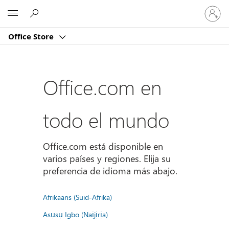
Iniciar
Microsoft
sesión
en
Office Store
tu
cuenta
Office.com en
todo el mundo
Office.com está disponible en
varios países y regiones. Elija su
preferencia de idioma más abajo.
Afrikaans (Suid-Afrika)
Asụsụ Igbo (Naịjịrịa)