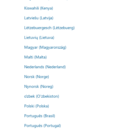
Kiswahili (Kenya)
Latviešu (Latvija)
Lëtzebuergesch (Lëtzebuerg)
Lietuvių (Lietuva)
Magyar (Magyarország)
Malti (Malta)
Nederlands (Nederland)
Norsk (Norge)
Nynorsk (Noreg)
o'zbek (O'zbekiston)
Polski (Polska)
Português (Brasil)
Português (Portugal)