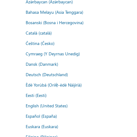
Azərbaycan (Azərbaycan)
Bahasa Melayu (Asia Tenggara)
Bosanski (Bosna i Hercegovina)
Català (català)
Čeština (Česko)
Cymraeg (Y Deyrnas Unedig)
Dansk (Danmark)
Deutsch (Deutschland)
Èdè Yorùbá (Orilẹ̀-èdè Nàìjíríà)
Eesti (Eesti)
English (United States)
Español (España)
Euskara (Euskara)
Filipino (Pilipinas)