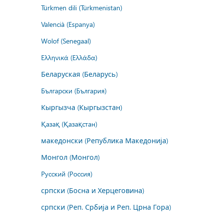
Türkmen dili (Türkmenistan)
Valencià (Espanya)
Wolof (Senegaal)
Ελληνικά (Ελλάδα)
Беларуская (Беларусь)
Български (България)
Кыргызча (Кыргызстан)
Қазақ (Қазақстан)
македонски (Република Македонија)
Монгол (Монгол)
Русский (Россия)
српски (Босна и Херцеговина)
српски (Реп. Србија и Реп. Црна Гора)