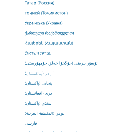
Татар (Россия)
тоҷикӣ (Тоҷикистон)
Українська (Україна)
ქართული (საქართველო)
Հայերեն (Հայաստան)
עברית (ישראל)
ئۇيغۇر يېزىقى (جۇڭخۇا خەلق جۇمھۇرىيىتى)
اُردو (پاکستان)
پنجابی (پاکستان)
درى (افغانستان)
سنڌي (پاکستان)
عربي (المنطقة العربية)
فارسى