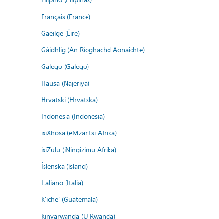
Français (France)
Gaeilge (Éire)
Gàidhlig (An Rìoghachd Aonaichte)
Galego (Galego)
Hausa (Najeriya)
Hrvatski (Hrvatska)
Indonesia (Indonesia)
isiXhosa (eMzantsi Afrika)
isiZulu (iNingizimu Afrika)
Íslenska (ísland)
Italiano (Italia)
K'iche' (Guatemala)
Kinyarwanda (U Rwanda)