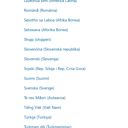
Quechua simi (America Latina)
Română (România)
Sesotho sa Leboa (Afrika Borwa)
Setswana (Aforika Borwa)
Shqip (shqipëri)
Slovenčina (Slovenská republika)
Slovenski (Slovenija)
Srpski (Rep. Srbija i Rep. Crna Gora)
Suomi (Suomi)
Svenska (Sverige)
Te reo Māori (Aotearoa)
Tiếng Việt (Việt Nam)
Türkçe (Türkiye)
Türkmen dili (Türkmenistan)