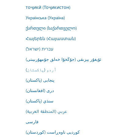
тоҷикӣ (Тоҷикистон)
Українська (Україна)
ქართული (საქართველო)
Հայերեն (Հայաստան)
עברית (ישראל)
ئۇيغۇر يېزىقى (جۇڭخۇا خەلق جۇمھۇرىيىتى)
اُردو (پاکستان)
پنجابی (پاکستان)
درى (افغانستان)
سنڌي (پاکستان)
عربي (المنطقة العربية)
فارسى
کوردیی ناوەڕاست (کوردستان)