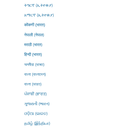
ትግርኛ (ኢትዮጵያ)
አማርኛ (ኢትዮጵያ)
कोंकणी (भारत)
नेपाली (नेपाल)
मराठी (भारत)
हिन्दी (भारत)
অসমীয়া (ভাৰত)
বাংলা (বাংলাদেশ)
বাংলা (ভারত)
ਪੰਜਾਬੀ (ਭਾਰਤ)
ગુજરાતી (ભારત)
ଓଡ଼ିଆ (ଭାରତ)
தமிழ் (இந்தியா)