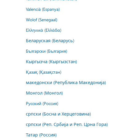
Valencià (Espanya)
Wolof (Senegaal)
Ελληνικά (Ελλάδα)
Беларуская (Беларусь)
Български (България)
Кыргызча (Кыргызстан)
Қазақ (Қазақстан)
македонски (Република Македонија)
Монгол (Монгол)
Русский (Россия)
српски (Босна и Херцеговина)
српски (Реп. Србија и Реп. Црна Гора)
Татар (Россия)