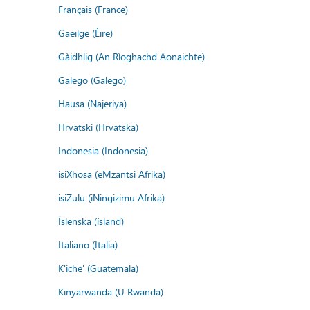
Français (France)
Gaeilge (Éire)
Gàidhlig (An Rìoghachd Aonaichte)
Galego (Galego)
Hausa (Najeriya)
Hrvatski (Hrvatska)
Indonesia (Indonesia)
isiXhosa (eMzantsi Afrika)
isiZulu (iNingizimu Afrika)
Íslenska (ísland)
Italiano (Italia)
K'iche' (Guatemala)
Kinyarwanda (U Rwanda)