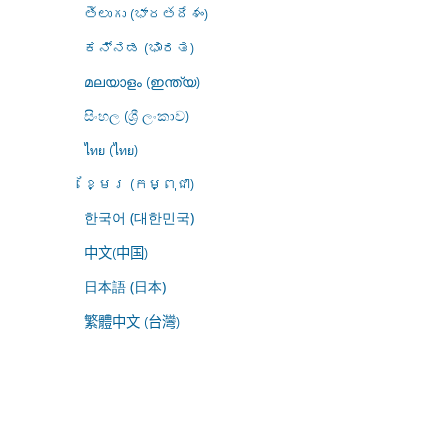
తెలుగు (భారతదేశం)
ಕನ್ನಡ (ಭಾರತ)
മലയാളം (ഇന്ത്യ)
සිංහල (ශ්‍රී ලංකාව)
ไทย (ไทย)
ខ្មែរ (កម្ពុជា)
한국어 (대한민국)
中文(中国)
日本語 (日本)
繁體中文 (台灣)