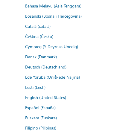
Bahasa Melayu (Asia Tenggara)
Bosanski (Bosna i Hercegovina)
Català (català)
Čeština (Česko)
Cymraeg (Y Deyrnas Unedig)
Dansk (Danmark)
Deutsch (Deutschland)
Èdè Yorùbá (Orilẹ̀-èdè Nàìjíríà)
Eesti (Eesti)
English (United States)
Español (España)
Euskara (Euskara)
Filipino (Pilipinas)