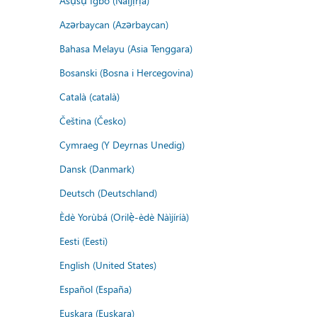
Asụsụ Igbo (Naịjịrịa)
Azərbaycan (Azərbaycan)
Bahasa Melayu (Asia Tenggara)
Bosanski (Bosna i Hercegovina)
Català (català)
Čeština (Česko)
Cymraeg (Y Deyrnas Unedig)
Dansk (Danmark)
Deutsch (Deutschland)
Èdè Yorùbá (Orilẹ̀-èdè Nàìjíríà)
Eesti (Eesti)
English (United States)
Español (España)
Euskara (Euskara)