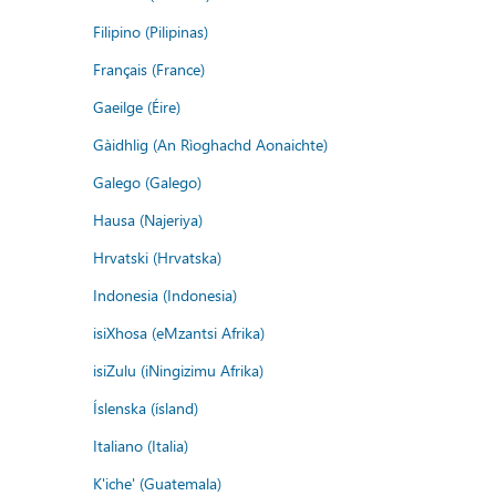
Filipino (Pilipinas)
Français (France)
Gaeilge (Éire)
Gàidhlig (An Rìoghachd Aonaichte)
Galego (Galego)
Hausa (Najeriya)
Hrvatski (Hrvatska)
Indonesia (Indonesia)
isiXhosa (eMzantsi Afrika)
isiZulu (iNingizimu Afrika)
Íslenska (ísland)
Italiano (Italia)
K'iche' (Guatemala)