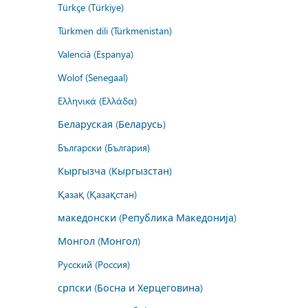
Türkçe (Türkiye)
Türkmen dili (Türkmenistan)
Valencià (Espanya)
Wolof (Senegaal)
Ελληνικά (Ελλάδα)
Беларуская (Беларусь)
Български (България)
Кыргызча (Кыргызстан)
Қазақ (Қазақстан)
македонски (Република Македонија)
Монгол (Монгол)
Русский (Россия)
српски (Босна и Херцеговина)