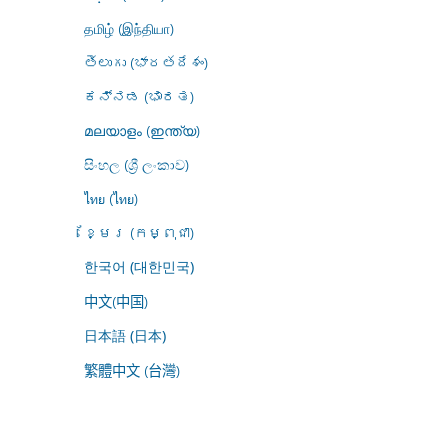
தமிழ் (இந்தியா)
తెలుగు (భారతదేశం)
ಕನ್ನಡ (ಭಾರತ)
മലയാളം (ഇന്ത്യ)
සිංහල (ශ්‍රී ලංකාව)
ไทย (ไทย)
ខ្មែរ (កម្ពុជា)
한국어 (대한민국)
中文(中国)
日本語 (日本)
繁體中文 (台灣)