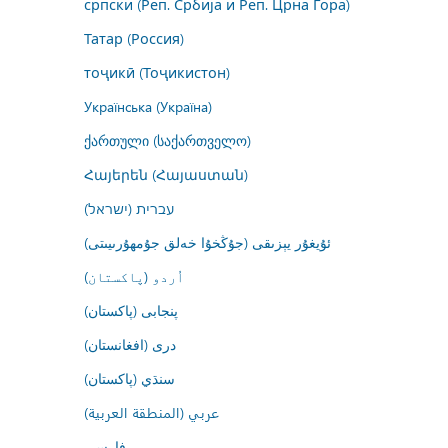
српски (Реп. Србија и Реп. Црна Гора)
Татар (Россия)
тоҷикӣ (Тоҷикистон)
Українська (Україна)
ქართული (საქართველო)
Հայերեն (Հայաստան)
עברית (ישראל)
ئۇيغۇر يېزىقى (جۇڭخۇا خەلق جۇمھۇرىيىتى)
اُردو (پاکستان)
پنجابی (پاکستان)
درى (افغانستان)
سنڌي (پاکستان)
عربي (المنطقة العربية)
فارسى