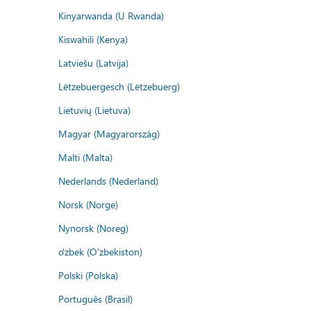
Kinyarwanda (U Rwanda)
Kiswahili (Kenya)
Latviešu (Latvija)
Lëtzebuergesch (Lëtzebuerg)
Lietuvių (Lietuva)
Magyar (Magyarország)
Malti (Malta)
Nederlands (Nederland)
Norsk (Norge)
Nynorsk (Noreg)
o'zbek (O'zbekiston)
Polski (Polska)
Português (Brasil)