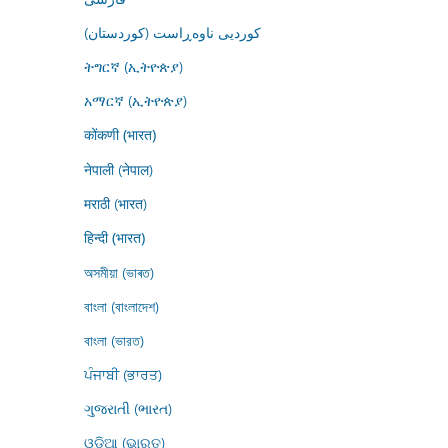
کوردیی ناوەڕاست (کوردستان)
ትግርኛ (ኢትዮጵያ)
አማርኛ (ኢትዮጵያ)
कोंकणी (भारत)
नेपाली (नेपाल)
मराठी (भारत)
हिन्दी (भारत)
অসমীয়া (ভাৰত)
বাংলা (বাংলাদেশ)
বাংলা (ভারত)
ਪੰਜਾਬੀ (ਭਾਰਤ)
ગુજરાતી (ભારત)
ଓଡ଼ିଆ (ଭାରତ)