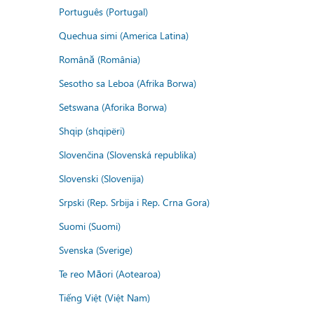
Português (Portugal)
Quechua simi (America Latina)
Română (România)
Sesotho sa Leboa (Afrika Borwa)
Setswana (Aforika Borwa)
Shqip (shqipëri)
Slovenčina (Slovenská republika)
Slovenski (Slovenija)
Srpski (Rep. Srbija i Rep. Crna Gora)
Suomi (Suomi)
Svenska (Sverige)
Te reo Māori (Aotearoa)
Tiếng Việt (Việt Nam)