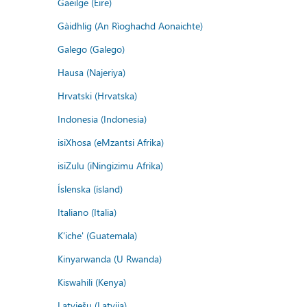
Gaeilge (Éire)
Gàidhlig (An Rìoghachd Aonaichte)
Galego (Galego)
Hausa (Najeriya)
Hrvatski (Hrvatska)
Indonesia (Indonesia)
isiXhosa (eMzantsi Afrika)
isiZulu (iNingizimu Afrika)
Íslenska (ísland)
Italiano (Italia)
K'iche' (Guatemala)
Kinyarwanda (U Rwanda)
Kiswahili (Kenya)
Latviešu (Latvija)