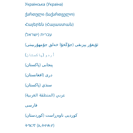
Українська (Україна)
ქართული (საქართველო)
Հայերեն (Հայաստան)
עברית (ישראל)
ئۇيغۇر يېزىقى (جۇڭخۇا خەلق جۇمھۇرىيىتى)
اُردو (پاکستان)
پنجابی (پاکستان)
درى (افغانستان)
سنڌي (پاکستان)
عربي (المنطقة العربية)
فارسى
کوردیی ناوەڕاست (کوردستان)
ትግርኛ (ኢትዮጵያ)