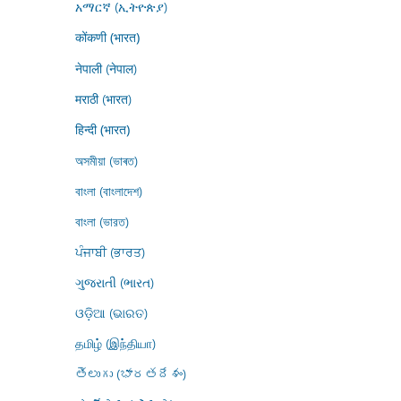
አማርኛ (ኢትዮጵያ)
कोंकणी (भारत)
नेपाली (नेपाल)
मराठी (भारत)
हिन्दी (भारत)
অসমীয়া (ভাৰত)
বাংলা (বাংলাদেশ)
বাংলা (ভারত)
ਪੰਜਾਬੀ (ਭਾਰਤ)
ગુજરાતી (ભારત)
ଓଡ଼ିଆ (ଭାରତ)
தமிழ் (இந்தியா)
తెలుగు (భారతదేశం)