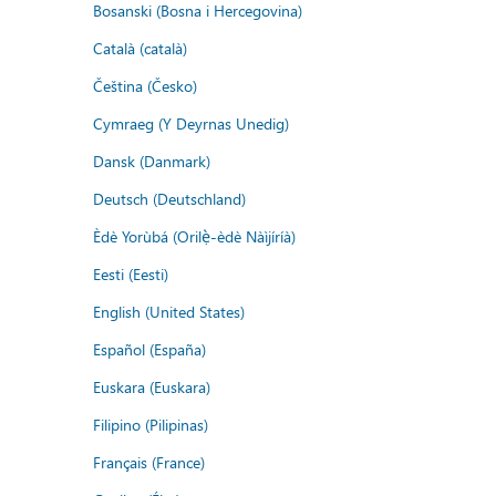
Bosanski (Bosna i Hercegovina)
Català (català)
Čeština (Česko)
Cymraeg (Y Deyrnas Unedig)
Dansk (Danmark)
Deutsch (Deutschland)
Èdè Yorùbá (Orilẹ̀-èdè Nàìjíríà)
Eesti (Eesti)
English (United States)
Español (España)
Euskara (Euskara)
Filipino (Pilipinas)
Français (France)