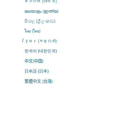
ಕನ್ನಡ (ಭಾರತ)
മലയാളം (ഇന്ത്യ)
සිංහල (ශ්‍රී ලංකාව)
ไทย (ไทย)
ខ្មែរ (កម្ពុជា)
한국어 (대한민국)
中文(中国)
日本語 (日本)
繁體中文 (台灣)