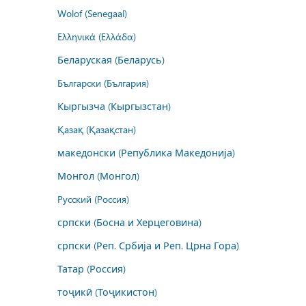
Wolof (Senegaal)
Ελληνικά (Ελλάδα)
Беларуская (Беларусь)
Български (България)
Кыргызча (Кыргызстан)
Қазақ (Қазақстан)
македонски (Република Македонија)
Монгол (Монгол)
Русский (Россия)
српски (Босна и Херцеговина)
српски (Реп. Србија и Реп. Црна Гора)
Татар (Россия)
тоҷикӣ (Тоҷикистон)