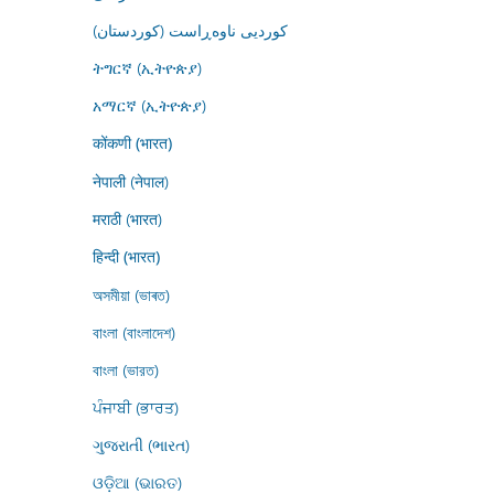
کوردیی ناوەڕاست (کوردستان)
ትግርኛ (ኢትዮጵያ)
አማርኛ (ኢትዮጵያ)
कोंकणी (भारत)
नेपाली (नेपाल)
मराठी (भारत)
हिन्दी (भारत)
অসমীয়া (ভাৰত)
বাংলা (বাংলাদেশ)
বাংলা (ভারত)
ਪੰਜਾਬੀ (ਭਾਰਤ)
ગુજરાતી (ભારત)
ଓଡ଼ିଆ (ଭାରତ)