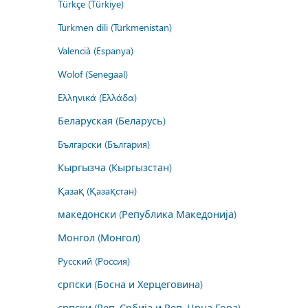
Türkçe (Türkiye)
Türkmen dili (Türkmenistan)
Valencià (Espanya)
Wolof (Senegaal)
Ελληνικά (Ελλάδα)
Беларуская (Беларусь)
Български (България)
Кыргызча (Кыргызстан)
Қазақ (Қазақстан)
македонски (Република Македонија)
Монгол (Монгол)
Русский (Россия)
српски (Босна и Херцеговина)
српски (Реп. Србија и Реп. Црна Гора)