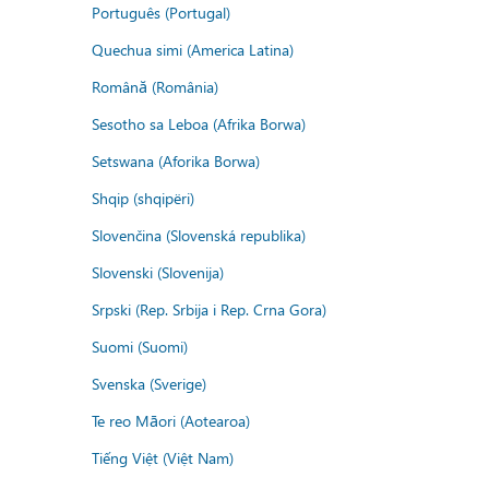
Português (Portugal)
Quechua simi (America Latina)
Română (România)
Sesotho sa Leboa (Afrika Borwa)
Setswana (Aforika Borwa)
Shqip (shqipëri)
Slovenčina (Slovenská republika)
Slovenski (Slovenija)
Srpski (Rep. Srbija i Rep. Crna Gora)
Suomi (Suomi)
Svenska (Sverige)
Te reo Māori (Aotearoa)
Tiếng Việt (Việt Nam)