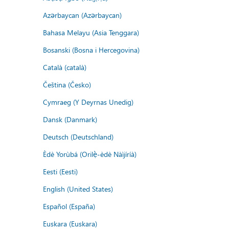
Azərbaycan (Azərbaycan)
Bahasa Melayu (Asia Tenggara)
Bosanski (Bosna i Hercegovina)
Català (català)
Čeština (Česko)
Cymraeg (Y Deyrnas Unedig)
Dansk (Danmark)
Deutsch (Deutschland)
Èdè Yorùbá (Orilẹ̀-èdè Nàìjíríà)
Eesti (Eesti)
English (United States)
Español (España)
Euskara (Euskara)