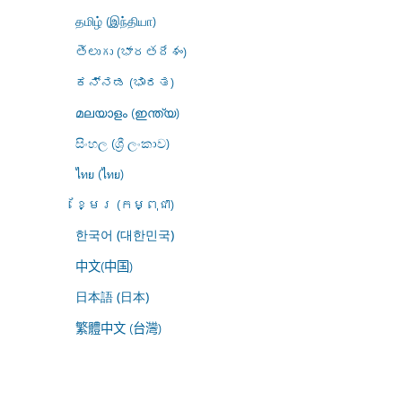
தமிழ் (இந்தியா)
తెలుగు (భారతదేశం)
ಕನ್ನಡ (ಭಾರತ)
മലയാളം (ഇന്ത്യ)
සිංහල (ශ්‍රී ලංකාව)
ไทย (ไทย)
ខ្មែរ (កម្ពុជា)
한국어 (대한민국)
中文(中国)
日本語 (日本)
繁體中文 (台灣)