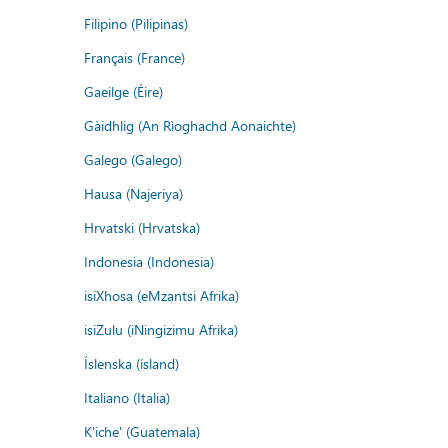
Filipino (Pilipinas)
Français (France)
Gaeilge (Éire)
Gàidhlig (An Rìoghachd Aonaichte)
Galego (Galego)
Hausa (Najeriya)
Hrvatski (Hrvatska)
Indonesia (Indonesia)
isiXhosa (eMzantsi Afrika)
isiZulu (iNingizimu Afrika)
Íslenska (ísland)
Italiano (Italia)
K'iche' (Guatemala)