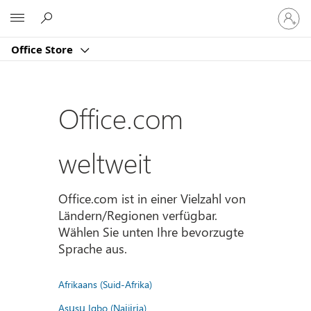
Bei
Microsoft
Ihrem
Konto
Office Store
anmeld
Office.com
weltweit
Office.com ist in einer Vielzahl von
Ländern/Regionen verfügbar.
Wählen Sie unten Ihre bevorzugte
Sprache aus.
Afrikaans (Suid-Afrika)
Asụsụ Igbo (Naịjịrịa)