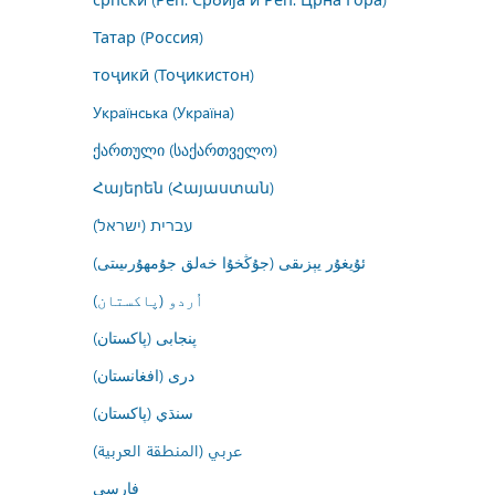
Татар (Россия)
тоҷикӣ (Тоҷикистон)
Українська (Україна)
ქართული (საქართველო)
Հայերեն (Հայաստան)
עברית (ישראל)
ئۇيغۇر يېزىقى (جۇڭخۇا خەلق جۇمھۇرىيىتى)
اُردو (پاکستان)
پنجابی (پاکستان)
درى (افغانستان)
سنڌي (پاکستان)
عربي (المنطقة العربية)
فارسى