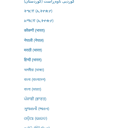
کوردیی ناوەڕاست (کوردستان)
ትግርኛ (ኢትዮጵያ)
አማርኛ (ኢትዮጵያ)
कोंकणी (भारत)
नेपाली (नेपाल)
मराठी (भारत)
हिन्दी (भारत)
অসমীয়া (ভাৰত)
বাংলা (বাংলাদেশ)
বাংলা (ভারত)
ਪੰਜਾਬੀ (ਭਾਰਤ)
ગુજરાતી (ભારત)
ଓଡ଼ିଆ (ଭାରତ)
தமிழ் (இந்தியா)