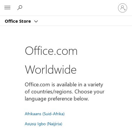
Sign
Microsoft
in
to
Office Store
your
account
Office.com
Worldwide
Office.com is available in a variety
of countries/regions. Choose your
language preference below.
Afrikaans (Suid-Afrika)
Asụsụ Igbo (Naịjịrịa)