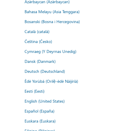
Azərbaycan (Azərbaycan)
Bahasa Melayu (Asia Tenggara)
Bosanski (Bosna i Hercegovina)
Català (català)
Čeština (Česko)
Cymraeg (Y Deyrnas Unedig)
Dansk (Danmark)
Deutsch (Deutschland)
Èdè Yorùbá (Orilẹ̀-èdè Nàìjíríà)
Eesti (Eesti)
English (United States)
Español (España)
Euskara (Euskara)
Filipino (Pilipinas)