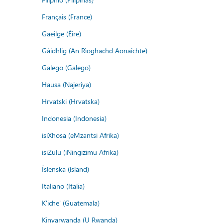
Français (France)
Gaeilge (Éire)
Gàidhlig (An Rìoghachd Aonaichte)
Galego (Galego)
Hausa (Najeriya)
Hrvatski (Hrvatska)
Indonesia (Indonesia)
isiXhosa (eMzantsi Afrika)
isiZulu (iNingizimu Afrika)
Íslenska (ísland)
Italiano (Italia)
K'iche' (Guatemala)
Kinyarwanda (U Rwanda)