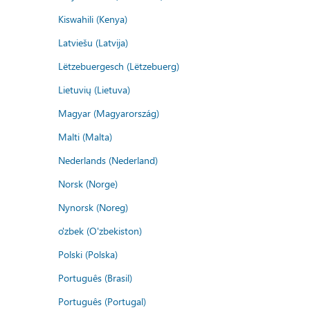
Kiswahili (Kenya)
Latviešu (Latvija)
Lëtzebuergesch (Lëtzebuerg)
Lietuvių (Lietuva)
Magyar (Magyarország)
Malti (Malta)
Nederlands (Nederland)
Norsk (Norge)
Nynorsk (Noreg)
o'zbek (O'zbekiston)
Polski (Polska)
Português (Brasil)
Português (Portugal)