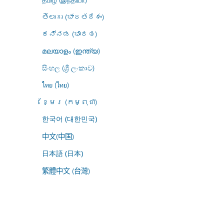
తెలుగు (భారతదేశం)
ಕನ್ನಡ (ಭಾರತ)
മലയാളം (ഇന്ത്യ)
සිංහල (ශ්‍රී ලංකාව)
ไทย (ไทย)
ខ្មែរ (កម្ពុជា)
한국어 (대한민국)
中文(中国)
日本語 (日本)
繁體中文 (台灣)