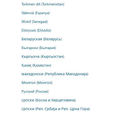
Türkmen dili (Türkmenistan)
Valencià (Espanya)
Wolof (Senegaal)
Ελληνικά (Ελλάδα)
Беларуская (Беларусь)
Български (България)
Кыргызча (Кыргызстан)
Қазақ (Қазақстан)
македонски (Република Македонија)
Монгол (Монгол)
Русский (Россия)
српски (Босна и Херцеговина)
српски (Реп. Србија и Реп. Црна Гора)