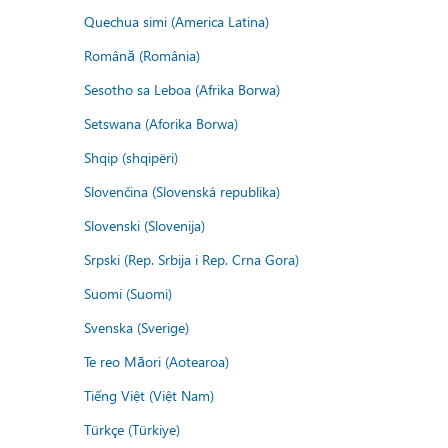
Quechua simi (America Latina)
Română (România)
Sesotho sa Leboa (Afrika Borwa)
Setswana (Aforika Borwa)
Shqip (shqipëri)
Slovenčina (Slovenská republika)
Slovenski (Slovenija)
Srpski (Rep. Srbija i Rep. Crna Gora)
Suomi (Suomi)
Svenska (Sverige)
Te reo Māori (Aotearoa)
Tiếng Việt (Việt Nam)
Türkçe (Türkiye)