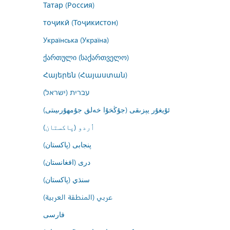
Татар (Россия)
тоҷикӣ (Тоҷикистон)
Українська (Україна)
ქართული (საქართველო)
Հայերեն (Հայաստան)
עברית (ישראל)
ئۇيغۇر يېزىقى (جۇڭخۇا خەلق جۇمھۇرىيىتى)
اُردو (پاکستان)
پنجابی (پاکستان)
درى (افغانستان)
سنڌي (پاکستان)
عربي (المنطقة العربية)
فارسى