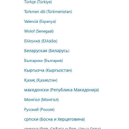
Türkçe (Türkiye)
Türkmen dili (Türkmenistan)
Valencià (Espanya)
Wolof (Senegaal)
Ελληνικά (Ελλάδα)
Беларуская (Беларусь)
Български (България)
Кыргызча (Кыргызстан)
Қазақ (Қазақстан)
македонски (Република Македонија)
Монгол (Монгол)
Русский (Россия)
српски (Босна и Херцеговина)
српски (Реп. Србија и Реп. Црна Гора)