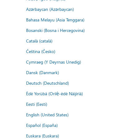
Azərbaycan (Azərbaycan)
Bahasa Melayu (Asia Tenggara)
Bosanski (Bosna i Hercegovina)
Català (català)
Čeština (Česko)
Cymraeg (Y Deyrnas Unedig)
Dansk (Danmark)
Deutsch (Deutschland)
Èdè Yorùbá (Orilẹ̀-èdè Nàìjíríà)
Eesti (Eesti)
English (United States)
Español (España)
Euskara (Euskara)