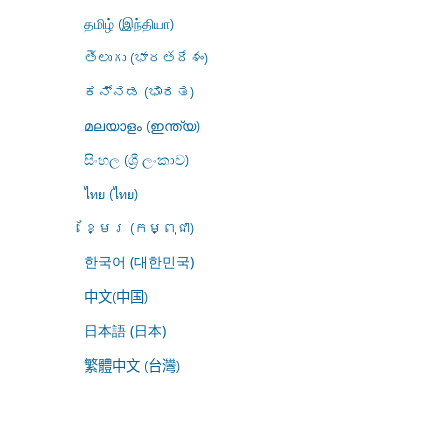
தமிழ் (இந்தியா)
తెలుగు (భారతదేశం)
ಕನ್ನಡ (ಭಾರತ)
മലയാളം (ഇന്ത്യ)
සිංහල (ශ්‍රී ලංකාව)
ไทย (ไทย)
ខ្មែរ (កម្ពុជា)
한국어 (대한민국)
中文(中国)
日本語 (日本)
繁體中文 (台灣)