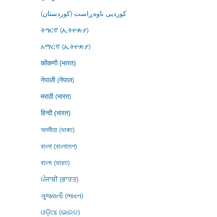
کوردیی ناوەڕاست (کوردستان)
ትግርኛ (ኢትዮጵያ)
አማርኛ (ኢትዮጵያ)
कोंकणी (भारत)
नेपाली (नेपाल)
मराठी (भारत)
हिन्दी (भारत)
অসমীয়া (ভাৰত)
বাংলা (বাংলাদেশ)
বাংলা (ভারত)
ਪੰਜਾਬੀ (ਭਾਰਤ)
ગુજરાતી (ભારત)
ଓଡ଼ିଆ (ଭାରତ)