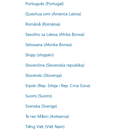
Português (Portugal)
Quechua simi (America Latina)
Română (România)
Sesotho sa Leboa (Afrika Borwa)
Setswana (Aforika Borwa)
Shqip (shqipëri)
Slovenčina (Slovenská republika)
Slovenski (Slovenija)
Srpski (Rep. Srbija i Rep. Crna Gora)
Suomi (Suomi)
Svenska (Sverige)
Te reo Māori (Aotearoa)
Tiếng Việt (Việt Nam)