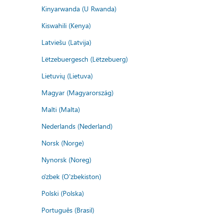
Kinyarwanda (U Rwanda)
Kiswahili (Kenya)
Latviešu (Latvija)
Lëtzebuergesch (Lëtzebuerg)
Lietuvių (Lietuva)
Magyar (Magyarország)
Malti (Malta)
Nederlands (Nederland)
Norsk (Norge)
Nynorsk (Noreg)
o'zbek (O'zbekiston)
Polski (Polska)
Português (Brasil)