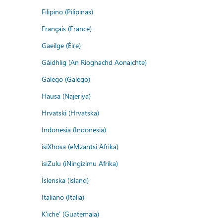
Filipino (Pilipinas)
Français (France)
Gaeilge (Éire)
Gàidhlig (An Rìoghachd Aonaichte)
Galego (Galego)
Hausa (Najeriya)
Hrvatski (Hrvatska)
Indonesia (Indonesia)
isiXhosa (eMzantsi Afrika)
isiZulu (iNingizimu Afrika)
Íslenska (ísland)
Italiano (Italia)
K'iche' (Guatemala)