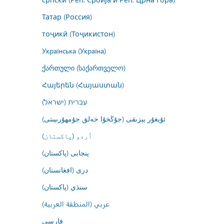
Татар (Россия)
тоҷикӣ (Тоҷикистон)
Українська (Україна)
ქართული (საქართველო)
Հայերեն (Հայաստան)
עברית (ישראל)
ئۇيغۇر يېزىقى (جۇڭخۇا خەلق جۇمھۇرىيىتى)
اُردو (پاکستان)
پنجابی (پاکستان)
درى (افغانستان)
سنڌي (پاکستان)
عربي (المنطقة العربية)
فارسى