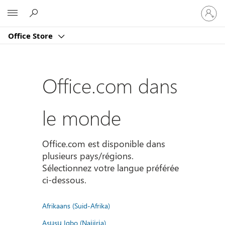
Connect
Microsoft
vous
à
Office Store
votre
compte
Office.com dans
le monde
Office.com est disponible dans
plusieurs pays/régions.
Sélectionnez votre langue préférée
ci-dessous.
Afrikaans (Suid-Afrika)
Asụsụ Igbo (Naịjịrịa)