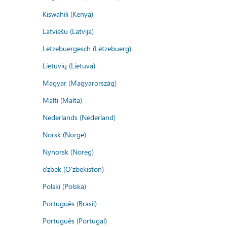
Kiswahili (Kenya)
Latviešu (Latvija)
Lëtzebuergesch (Lëtzebuerg)
Lietuvių (Lietuva)
Magyar (Magyarország)
Malti (Malta)
Nederlands (Nederland)
Norsk (Norge)
Nynorsk (Noreg)
o'zbek (O'zbekiston)
Polski (Polska)
Português (Brasil)
Português (Portugal)