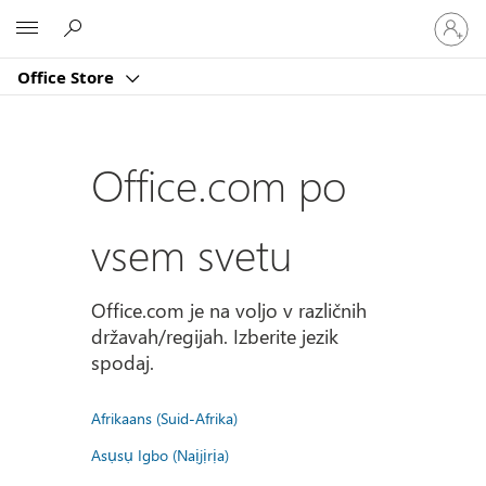
Vpišite
Microsoft
se
v
Office Store
svoj
račun
Office.com po
vsem svetu
Office.com je na voljo v različnih
državah/regijah. Izberite jezik
spodaj.
Afrikaans (Suid-Afrika)
Asụsụ Igbo (Naịjịrịa)