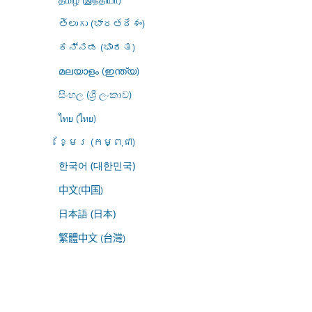
తెలుగు (భారతదేశం)
ಕನ್ನಡ (ಭಾರತ)
മലയാളം (ഇന്ത്യ)
සිංහල (ශ්‍රී ලංකාව)
ไทย (ไทย)
ខ្មែរ (កម្ពុជា)
한국어 (대한민국)
中文(中国)
日本語 (日本)
繁體中文 (台灣)