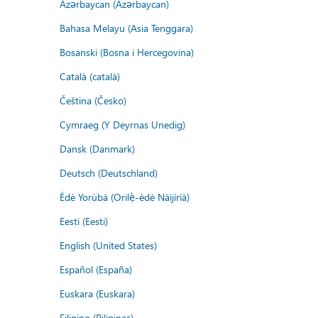
Azərbaycan (Azərbaycan)
Bahasa Melayu (Asia Tenggara)
Bosanski (Bosna i Hercegovina)
Català (català)
Čeština (Česko)
Cymraeg (Y Deyrnas Unedig)
Dansk (Danmark)
Deutsch (Deutschland)
Èdè Yorùbá (Orilẹ̀-èdè Nàìjíríà)
Eesti (Eesti)
English (United States)
Español (España)
Euskara (Euskara)
Filipino (Pilipinas)