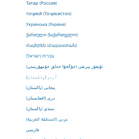
Татар (Россия)
тоҷикӣ (Тоҷикистон)
Українська (Україна)
ქართული (საქართველო)
Հայերեն (Հայաստան)
עברית (ישראל)
ئۇيغۇر يېزىقى (جۇڭخۇا خەلق جۇمھۇرىيىتى)
اُردو (پاکستان)
پنجابی (پاکستان)
درى (افغانستان)
سنڌي (پاکستان)
عربي (المنطقة العربية)
فارسى