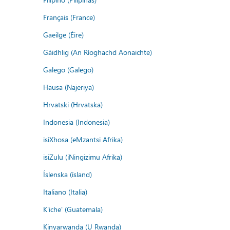
Français (France)
Gaeilge (Éire)
Gàidhlig (An Rìoghachd Aonaichte)
Galego (Galego)
Hausa (Najeriya)
Hrvatski (Hrvatska)
Indonesia (Indonesia)
isiXhosa (eMzantsi Afrika)
isiZulu (iNingizimu Afrika)
Íslenska (ísland)
Italiano (Italia)
K'iche' (Guatemala)
Kinyarwanda (U Rwanda)