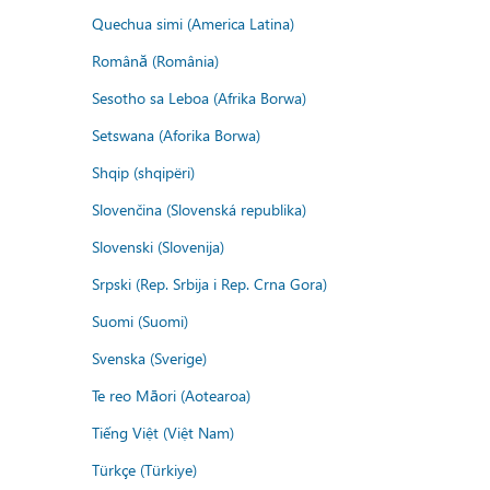
Quechua simi (America Latina)
Română (România)
Sesotho sa Leboa (Afrika Borwa)
Setswana (Aforika Borwa)
Shqip (shqipëri)
Slovenčina (Slovenská republika)
Slovenski (Slovenija)
Srpski (Rep. Srbija i Rep. Crna Gora)
Suomi (Suomi)
Svenska (Sverige)
Te reo Māori (Aotearoa)
Tiếng Việt (Việt Nam)
Türkçe (Türkiye)