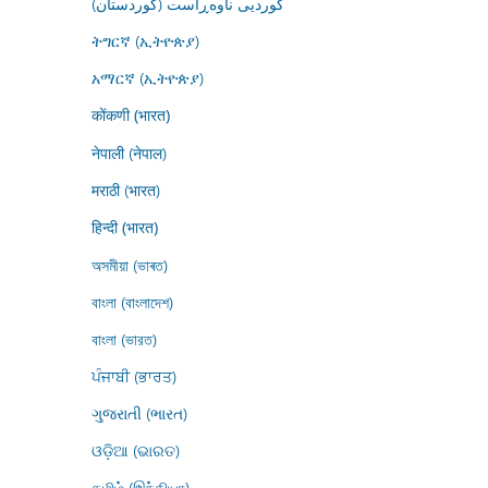
کوردیی ناوەڕاست (کوردستان)
ትግርኛ (ኢትዮጵያ)
አማርኛ (ኢትዮጵያ)
कोंकणी (भारत)
नेपाली (नेपाल)
मराठी (भारत)
हिन्दी (भारत)
অসমীয়া (ভাৰত)
বাংলা (বাংলাদেশ)
বাংলা (ভারত)
ਪੰਜਾਬੀ (ਭਾਰਤ)
ગુજરાતી (ભારત)
ଓଡ଼ିଆ (ଭାରତ)
தமிழ் (இந்தியா)