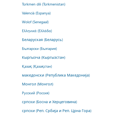
Türkmen dili (Türkmenistan)
Valencià (Espanya)
Wolof (Senegaal)
Ελληνικά (Ελλάδα)
Беларуская (Беларусь)
Български (България)
Кыргызча (Кыргызстан)
Қазақ (Қазақстан)
македонски (Република Македонија)
Монгол (Монгол)
Русский (Россия)
српски (Босна и Херцеговина)
српски (Реп. Србија и Реп. Црна Гора)