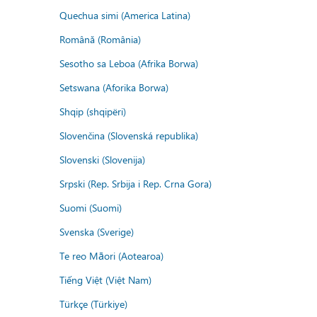
Quechua simi (America Latina)
Română (România)
Sesotho sa Leboa (Afrika Borwa)
Setswana (Aforika Borwa)
Shqip (shqipëri)
Slovenčina (Slovenská republika)
Slovenski (Slovenija)
Srpski (Rep. Srbija i Rep. Crna Gora)
Suomi (Suomi)
Svenska (Sverige)
Te reo Māori (Aotearoa)
Tiếng Việt (Việt Nam)
Türkçe (Türkiye)