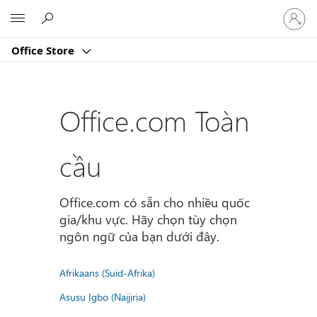
Đăng
Microsoft
nhập
tài
Office Store
khoản
của
bạn
Office.com Toàn
cầu
Office.com có sẵn cho nhiều quốc
gia/khu vực. Hãy chọn tùy chọn
ngôn ngữ của bạn dưới đây.
Afrikaans (Suid-Afrika)
Asụsụ Igbo (Naịjịrịa)