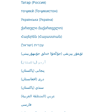
Татар (Россия)
тоҷикӣ (Тоҷикистон)
Українська (Україна)
ქართული (საქართველო)
Հայերեն (Հայաստան)
עברית (ישראל)
ئۇيغۇر يېزىقى (جۇڭخۇا خەلق جۇمھۇرىيىتى)
اُردو (پاکستان)
پنجابی (پاکستان)
درى (افغانستان)
سنڌي (پاکستان)
عربي (المنطقة العربية)
فارسى