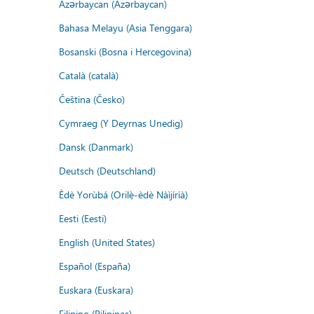
Azərbaycan (Azərbaycan)
Bahasa Melayu (Asia Tenggara)
Bosanski (Bosna i Hercegovina)
Català (català)
Čeština (Česko)
Cymraeg (Y Deyrnas Unedig)
Dansk (Danmark)
Deutsch (Deutschland)
Èdè Yorùbá (Orilẹ̀-èdè Nàìjíríà)
Eesti (Eesti)
English (United States)
Español (España)
Euskara (Euskara)
Filipino (Pilipinas)