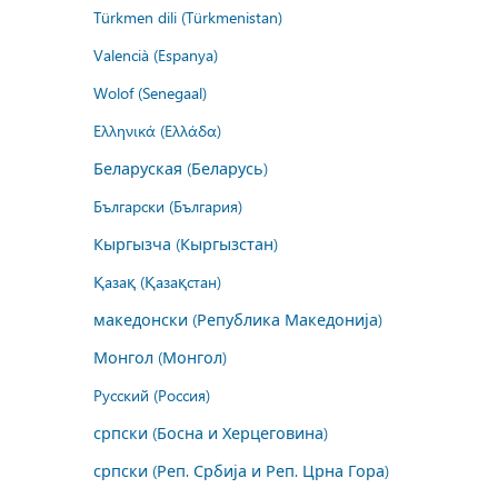
Türkmen dili (Türkmenistan)
Valencià (Espanya)
Wolof (Senegaal)
Ελληνικά (Ελλάδα)
Беларуская (Беларусь)
Български (България)
Кыргызча (Кыргызстан)
Қазақ (Қазақстан)
македонски (Република Македонија)
Монгол (Монгол)
Русский (Россия)
српски (Босна и Херцеговина)
српски (Реп. Србија и Реп. Црна Гора)