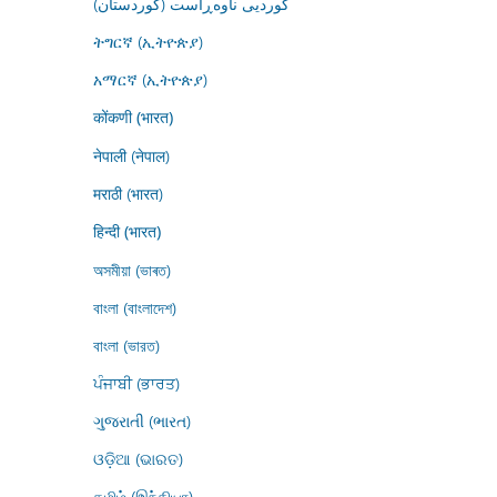
کوردیی ناوەڕاست (کوردستان)
ትግርኛ (ኢትዮጵያ)
አማርኛ (ኢትዮጵያ)
कोंकणी (भारत)
नेपाली (नेपाल)
मराठी (भारत)
हिन्दी (भारत)
অসমীয়া (ভাৰত)
বাংলা (বাংলাদেশ)
বাংলা (ভারত)
ਪੰਜਾਬੀ (ਭਾਰਤ)
ગુજરાતી (ભારત)
ଓଡ଼ିଆ (ଭାରତ)
தமிழ் (இந்தியா)