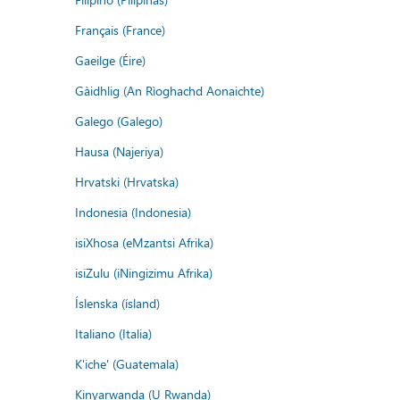
Français (France)
Gaeilge (Éire)
Gàidhlig (An Rìoghachd Aonaichte)
Galego (Galego)
Hausa (Najeriya)
Hrvatski (Hrvatska)
Indonesia (Indonesia)
isiXhosa (eMzantsi Afrika)
isiZulu (iNingizimu Afrika)
Íslenska (ísland)
Italiano (Italia)
K'iche' (Guatemala)
Kinyarwanda (U Rwanda)