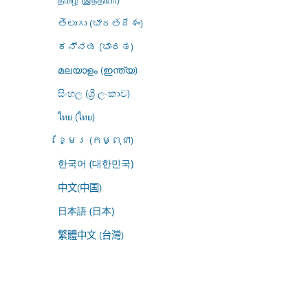
తెలుగు (భారతదేశం)
ಕನ್ನಡ (ಭಾರತ)
മലയാളം (ഇന്ത്യ)
සිංහල (ශ්‍රී ලංකාව)
ไทย (ไทย)
ខ្មែរ (កម្ពុជា)
한국어 (대한민국)
中文(中国)
日本語 (日本)
繁體中文 (台灣)