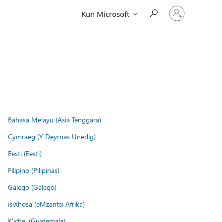
Log
Kun Microsoft
på
din
konto
Bahasa Melayu (Asia Tenggara)
Cymraeg (Y Deyrnas Unedig)
Eesti (Eesti)
Filipino (Pilipinas)
Galego (Galego)
isiXhosa (eMzantsi Afrika)
K'iche' (Guatemala)