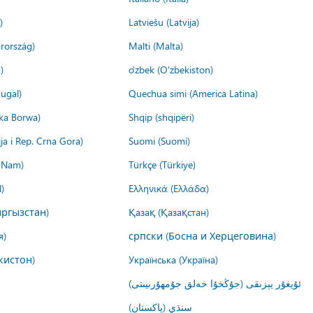
)
Latviešu (Latvija)
rország)
Malti (Malta)
)
o'zbek (O'zbekiston)
ugal)
Quechua simi (America Latina)
ika Borwa)
Shqip (shqipëri)
ija i Rep. Crna Gora)
Suomi (Suomi)
t Nam)
Türkçe (Türkiye)
)
Ελληνικά (Ελλάδα)
ргызстан)
Қазақ (Қазақстан)
я)
српски (Босна и Херцеговина)
кистон)
Українська (Україна)
ئۇيغۇر يېزىقى (جۇڭخۇا خەلق جۇمھۇرىيىتى)
سنڌي (پاکستان)