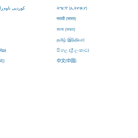
کوردیی ناوە)
ትግርኛ (ኢትዮጵያ)
मराठी (भारत)
বাংলা (ভারত)
தமிழ் (இந்தியா)
്യ)
සිංහල (ශ්‍රී ලංකාව)
中文(中国)
국)