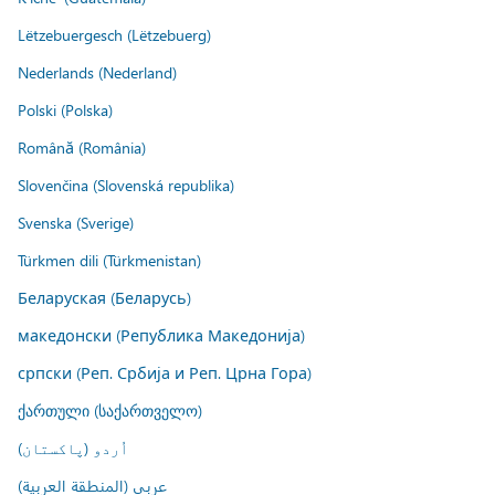
Lëtzebuergesch (Lëtzebuerg)
Nederlands (Nederland)
Polski (Polska)
Română (România)
Slovenčina (Slovenská republika)
Svenska (Sverige)
Türkmen dili (Türkmenistan)
Беларуская (Беларусь)
македонски (Република Македонија)
српски (Реп. Србија и Реп. Црна Гора)
ქართული (საქართველო)
اُردو (پاکستان)
عربي (المنطقة العربية)