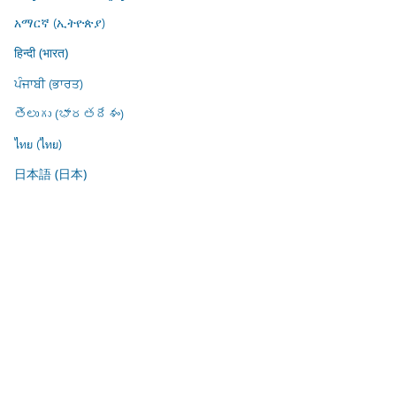
አማርኛ (ኢትዮጵያ)
हिन्दी (भारत)
ਪੰਜਾਬੀ (ਭਾਰਤ)
తెలుగు (భారతదేశం)
ไทย (ไทย)
日本語 (日本)