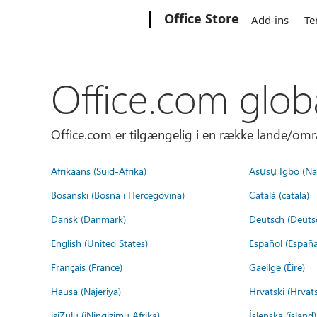
Microsoft
Office Store
Add-ins
Te
Office.com glob
Office.com er tilgængelig i en række lande/omr
Afrikaans (Suid-Afrika)
Asụsụ Igbo (Naị
Bosanski (Bosna i Hercegovina)
Català (català)
Dansk (Danmark)
Deutsch (Deuts
English (United States)
Español (España
Français (France)
Gaeilge (Éire)
Hausa (Najeriya)
Hrvatski (Hrvat
isiZulu (iNingizimu Afrika)
Íslenska (ísland)