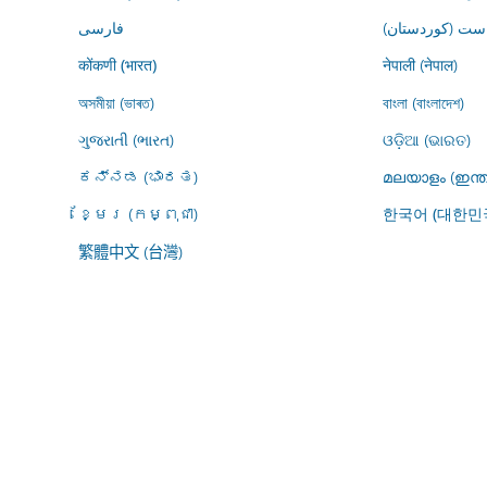
ڕاست (کوردستان
فارسى
नेपाली (नेपाल)
कोंकणी (भारत)
অসমীয়া (ভাৰত)
বাংলা (বাংলাদেশ)
ગુજરાતી (ભારત)
ଓଡ଼ିଆ (ଭାରତ)
ಕನ್ನಡ (ಭಾರತ)
മലയാളം (ഇന്ത
ខ្មែរ (កម្ពុជា)
한국어 (대한민
繁體中文 (台灣)