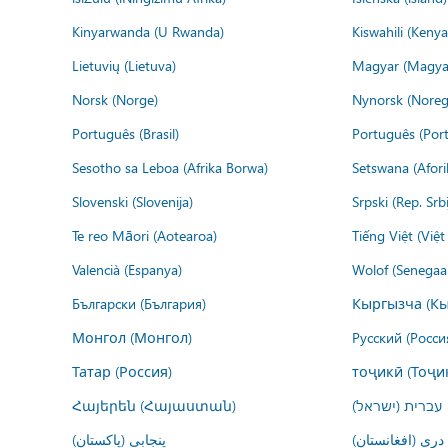
Kinyarwanda (U Rwanda)
Kiswahili (Kenya
Lietuvių (Lietuva)
Magyar (Magya
Norsk (Norge)
Nynorsk (Noreg
Português (Brasil)
Português (Port
Sesotho sa Leboa (Afrika Borwa)
Setswana (Afor
Slovenski (Slovenija)
Srpski (Rep. Srb
Te reo Māori (Aotearoa)
Tiếng Việt (Việ
Valencià (Espanya)
Wolof (Senegaal
Български (България)
Кыргызча (Кы
Монгол (Монгол)
Русский (Росси
Татар (Россия)
тоҷикӣ (Тоҷи
Հայերեն (Հայաստան)
עברית (ישראל)
درى (افغانستان)
پنجابی (پاکستان)