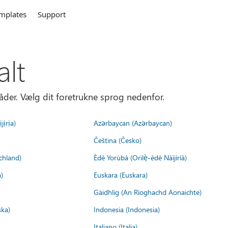
mplates
Support
alt
åder. Vælg dit foretrukne sprog nedenfor.
jịrịa)
Azərbaycan (Azərbaycan)
Čeština (Česko)
chland)
Èdè Yorùbá (Orilẹ̀-èdè Nàìjíríà)
)
Euskara (Euskara)
Gàidhlig (An Rìoghachd Aonaichte)
ska)
Indonesia (Indonesia)
Italiano (Italia)